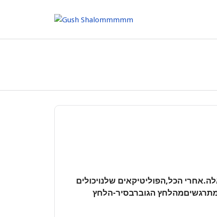
Skip
to
content
ה.אחרי הכל,הפוליטיקאים שלנויכולים
 מתרגשיםמהלחץ הגוברבסיר-הלחץ