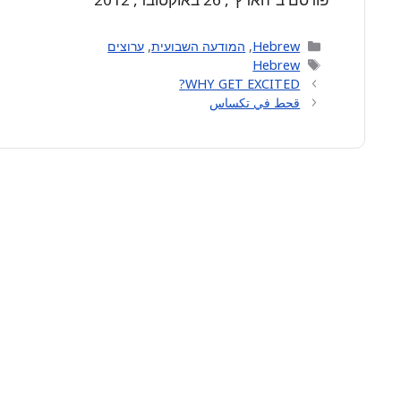
Categories
Hebrew
,
המודעה השבועית
,
ערוצים
Tags
Hebrew
WHY GET EXCITED?
قحط في تكساس