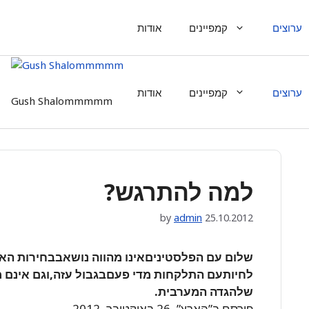
ערוצים
קמפיינים
אודות
ערוצים
קמפיינים
אודות
Gush Shalommmmm
למה להתרגש?
by
admin
25.10.2012
שלום עם הפלסטיניםאינו מהווה נושאבבחירות האל
לחיותעם התלקחות מדי פעםבגבול עזה,וגם אינם
שלהגדה המערבית.
פורסם ב”הארץ”, 26 באוקטובר, 2012