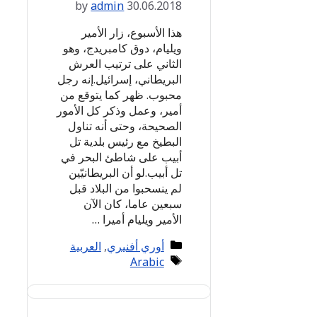
by
admin
30.06.2018
هذا الأسبوع، زار الأمير
ويليام، دوق كامبريدج، وهو
الثاني على ترتيب العرش
البريطاني، إسرائيل.إنه رجل
محبوب. ظهر كما يتوقع من
أمير، وعمل وذكر كل الأمور
الصحيحة، وحتى أنه تناول
البطيخ مع رئيس بلدية تل
أبيب على شاطئ البحر في
تل أبيب.لو أن البريطانيّين
لم ينسحبوا من البلاد قبل
سبعين عاما، كان الآن
الأمير ويليام أميرا …
Categories
أوري أفنيري
,
العربية
Tags
Arabic