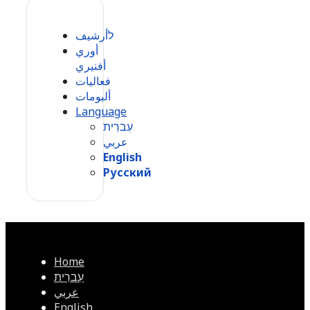
לأرشيف
أوري
أفنيري
فعاليات
ألبومات
Language
עִברִית
عربي
English
Русский
Home
עִברִית
عربي
English