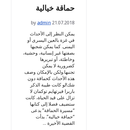
حماقة خيالية
by
admin
21.07.2018
يمكن النظر إلى الأحداث
في غزة بالعين اليسرى أو
اليمنى. كما يمكن شجبها
بصفتها غير إنسانية، وحشية،
وخاطئة، أو تبريرها
كضرورية لا يمكن
تجنبها.ولكن بالإمكان وصف
هذه الأحداث كحماقة دون
شك!لو كانت طيبة الذكر
باربرا فيرتهايم توكمان لا
تزال على قيد الحياة، كانت
ستضيف فصلا إلى كتابها
“مسيرة الحماقة” يدعى
“حماقة خيالية”. بدأت
القضية الأخيرة …