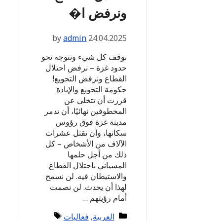
ونرفض ا�
by
admin
24.04.2025
نوقف كل شيء ونتوجه نحو
حدود غزة – نرفض احتلال
القطاع ونرفض التجويع!
حكومة التجويع والإبادة
قررت أن تتخلى عن
المخطوفين نهائيًا، أن تدمر
مدينة غزة فوق رؤوس
سكانها، وأن تقتل عشرات
الآلاف من الأشخاص – كل
ذلك من أجل حلمها
المسياني باحتلال القطاع
والاستيطان فيه. لن نسمح
لهذا أن يحدث. لن نصمت
أمام رؤيتهم …
Tags
Categories
العربية
,
فعاليات