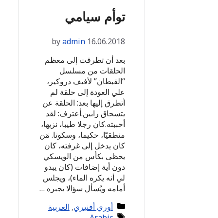
توأم سيامي
by
admin
16.06.2018
بعد أن تطرقت إلى معظم
الحلقات من مسلسل
“القبطان” لأفيف دروكير،
علي العودة إلى حلقة لم
أتطرق إليها بعد: الحلقة عن
يتسحاق رابين.أعترف: لقد
أحببته.كان رجلا طيبا، نزيها،
منطقيّا، حكيما، وسكوتا. مَن
كان يدخل إلى غرفته، كان
يحظى بكأس من الويسكي
دون أية إضافات (كان يبدو
لي أنه يكره الماء)، ويجلس
أمامه ويُسأل سؤالا يجبره …
Categories
أوري أفنيري
,
العربية
Tags
Arabic