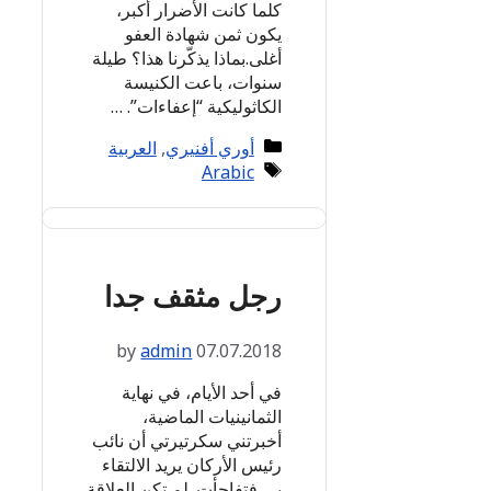
كلما كانت الأضرار أكبر،
يكون ثمن شهادة العفو
أغلى.بماذا يذكّرنا هذا؟ طيلة
سنوات، باعت الكنيسة
الكاثوليكية “إعفاءات”. …
Categories
أوري أفنيري
,
العربية
Tags
Arabic
رجل مثقف جدا
by
admin
07.07.2018
في أحد الأيام، في نهاية
الثمانينيات الماضية،
أخبرتني سكرتيرتي أن نائب
رئيس الأركان يريد الالتقاء
بي،فتفاجأت. لم تكن العلاقة