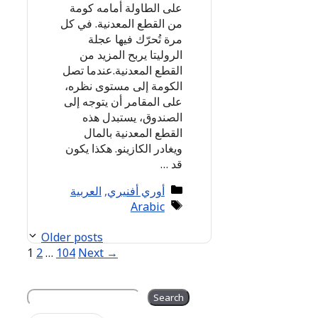
على الطاولة أمامه كومة
من القطع المعدنية. في كل
مرة تُحرّك فيها عجلة
الروليتا يربح المزيد من
القطع المعدنية.عندما تصل
الكومة إلى مستوى نظره،
على المقامر أن يتوجه إلى
الصندوق، يستبدل هذه
القطع المعدنية بالمال
ويغادر الكازينو. هكذا يكون
قد …
Categories
أوري أفنيري
,
العربية
Tags
Arabic
Older posts
Page
Page
Page
1
2
…
104
Next
→
Search
Search