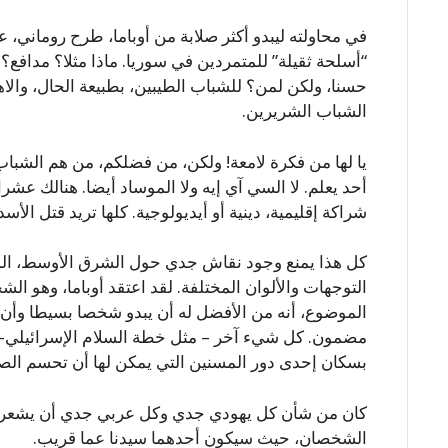
في محاولته ليبدو أكثر صلابة من أوباما، طرح روماني، 
“أسلحة ثقيلة” للمتمردين في سوريا. ماذا مثلا؟ مداف
حسنا، ولكن لمن؟ للشباب الطيبين، بطبيعة الحال، والاه
الشباب الشريرين.
يا لها من فكرة لامعة! ولكن، من فضلكم، من هم الشباب
أحد يعلم. لا السي آي إيه ولا الموساد أيضا. هنالك عش
شراكة إقليمية، دينية أو أيديولوجية. كلها تريد قتل ال
كل هذا يمنع وجود نقاش جدي حول الشرق الأوسط، الذي 
التوجهات والألوان المختلفة. لقد اعتقد أوباما، وهو ا
الموضوع، أنه من الأفضل له أن يبدو شخصا بسيطا وأن
مضمون. كل شيء آخر – مثل خطة السلام الإسرائيلي-ا
بسكان إحدى دور المسنين التي يمكن لها أن تحسم الصر
كان من شأن كل يهودي جدي وكل عربي جدي أن يشعر بال
الشخصان، حيث سيكون أحدهما سيدنا عما قريب.