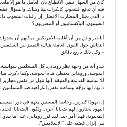
كان من السهل تلقي الانطباع بأن العامل ما هو إلا مل
فيه أن تدفع الشعوب كالكرات هنا وهناك، والسؤال فقط ه
ذا الذي يختار المضارب الأفضل. إن رغبات الشعوب ذاته 
الصينيون، الباكستانيون أو المصريون؟
أنا غير واثق من أن أغلبية الأمريكيين يمكنهم أن يجدوا
النقاش حول القوى العاملة هناك، التمييز بين السلفيين
– وكل ذلك بأربع دقائق.
يبدو أنه من وجهة نظر روماني، كل المسلمين سواسية. 
الموضة، وروماني يمتطي هذه الموضة. وكما ذكرت سابقا،
للا سامية القديمة والعتيقة. إنها تنهل من نفس مجارير 
ذاتها. إنها توجّه ببساطة نفس الكراهية ضد المسلمين ا
إن يهودًا كثيرين، وخاصة المسنين منهم في دور المسني
اليهود يختارون لهم ضحايا أخرى. ولكون الضحايا الجدد 
المحبوبة، فهذا أمر جيد. لقد قرر روماني، على ما يبدو
هي إنزال غضبه على “الإسلاميين”.