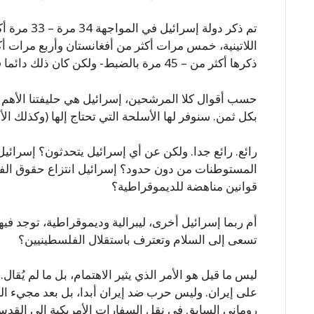
اللاتينية، خمس مرات أكثر من أفغانستان وأربع مرات أ
ذكرها أكثر من – 45 مرة بالضبط- ولكن كان ذلك دائما في سياق الخطر الذي تشكّله على إسرائيل.
حسب أقوال كلا المرشحين، إسرائيل هي حليفتنا الأهم ف
بكل ثمن. سنوفر لها الأسلحة التي تحتاج إلها (وكذلك الأسل
رائع. رائع جدا. ولكن عن أي إسرائيل يتحدثون؟ إسرائيل 
المستوطنات من دون حدود؟ إسرائيل انتزاع حقوق الف
قوانين مناهضة للديموقراطية؟
أم ربما إسرائيل أخرى، ليبرالية وديموقراطية، توجد في
تسعى إلى السلام وتعترف باستقلال الفلسطينيين؟
ليس ما قيل هو الأمر الذي يثير الاهتمام، بل ما لم يُقال
على إيران. وليس حرب ضد إيران أبدا، بل بعد مجيء الم
روماني السابق في نقل السفارات الأمريكية إلى القدس. 