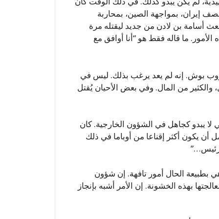
يدية، لم يكن يبدو كذلك. في ذلك الوقت كان
صف إيران، بمواجهة الصين، بمحاربة
بعث أسامة بن لادن من جديد ليقتله مرة
لأمور. ما قاله فقط هو “أنا أوافق مع
روب بوش. إنه لم يعد يرغب بذلك. ليس في
 والكثير من المال. وفي بعض الأحيان يُقتل
 لا يبدو كجاهل في الشؤون الخارجية. كان
 أن يكون أكثر إقناعا من أوباما في ذلك
لرئيس…”
ي بطبيعة الحال أمور تافهة. إن شؤون
معالجتها بهذه الخشونة. إن الأمر أشبه بإنجاز