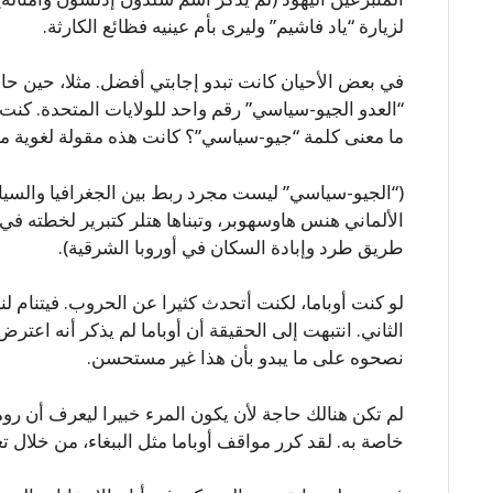
لزيارة “ياد فاشيم” وليرى بأم عينيه فظائع الكارثة.
في بعض الأحيان كانت تبدو إجابتي أفضل. مثلا، حين ح
“العدو الجيو-سياسي” رقم واحد للولايات المتحدة. كنت
ما معنى كلمة “جيو-سياسي”؟ كانت هذه مقولة لغوية م
(“الجيو-سياسي” ليست مجرد ربط بين الجغرافيا والسي
الألماني هنس هاوسهوبر، وتبناها هتلر كتبرير لخطته 
طريق طرد وإبادة السكان في أوروبا الشرقية).
لو كنت أوباما، لكنت أتحدث كثيرا عن الحروب. فيتنام ل
الثاني. انتبهت إلى الحقيقة أن أوباما لم يذكر أنه اعتر
نصحوه على ما يبدو بأن هذا غير مستحسن.
لم تكن هنالك حاجة لأن يكون المرء خبيرا ليعرف أن رو
خاصة به. لقد كرر مواقف أوباما مثل الببغاء، من خلال تغ