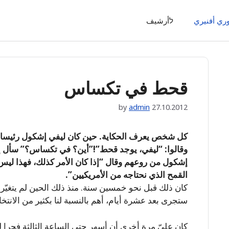
وري أفنيري
לأرشيف
قحط في تكساس
by
admin
27.10.2012
كل شخص يعرف الحكاية. حين كان ليفي إشكول رئيسا ل
وقالوا: “ليفي، يوجد قحط”!”أين؟ في تكساس؟” سأل إشكو
إشكول من روعهم وقال “إذا كان الأمر كذلك، فهذا ليس أ
القمح الذي نحتاجه من الأمريكيين”.
كان ذلك قبل نحو خمسين سنة. منذ ذلك الحين لم يتغيّر ش
ستجرى بعد عشرة أيام، أهم بالنسبة لنا بكثير من الانتخابا
كان عليّ مرة أخرى أن أسهر حتى الساعة الثالثة فجرا 