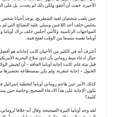
الأخيرة. خفت أن أغفو، ولكن ذلك لم يحدث. بل على ا
حين يلعب شخصان لعبة الشطرنج، يوجد أحيانا شخص ثا
يجلس خلف أحد اللاعبين ويملي عليه النصائح التي لم يطل
المواجهات الرئاسية. وكأنني أجلس خلف براك أوباما وأ
أوباما نفسه متسعا من الوقت لفتح فمه.
أعترف أنه في الكثير من الأحيان كانت إجاباته هو أفضل 
حيال ادعاء ميط روماني بأن لدى سلاح البحرية الأمريك
قبل مئة عام. كانت إجابة أوباما الجافة – أن لجيش الول
الخيول – إجابة عبقرية. ولم يكن بمستطاعه تحضيرها مسب
كذلك الأمر حين هاجم روماني أوباما لتخطيه إسرائيل في
تكون الإجابة على هذا الادعاء الصحيح، وخاصة حين يستم
كلمة؟
لقد وجد أوباما النبرة الصحيحة. وقال أنه خلافا لروماني،
المتبرعين اليهود (لم يذكر اسم شلدون إدلسون وأمثاله) 