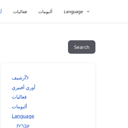
Language
ألبومات
فعاليات
أ
Search
Search
לأرشيف
أوري أفنيري
فعاليات
ألبومات
Language
עִברִית