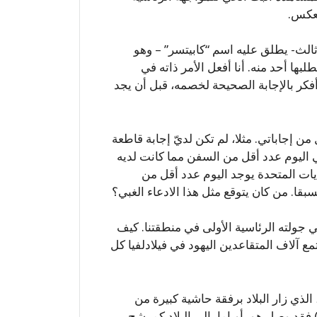
لعكس.
لث- يطلق عليه اسم “كابيتسر” – وهو
بها أحد منه. أنا أفعل الأمر ذاته في
فكر بالإجابة الصحيحة لخصمه، قبل أن يجد
من إجاباتي. مثلا، لم تكن لديّ إجابة قاطعة
ي اليوم عدد أقل من السفن مما كانت لديه
ايات المتحدة يوجد اليوم عدد أقل من
قا. من كان يتوقع مثل هذا الادعاء الغبي؟
 جولته الرئاسية الأولى في منطقتنا. كيف
ع آلاف المتقاعدين اليهود في فيلادلفيا كل
 الذي زار البلاد برفقة حاشية كبيرة من
فقد وصل هو، أوباما، إلى البلاد كمرشح،