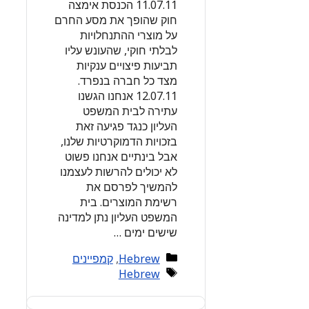
11.07.11 הכנסת אימצה
חוק שהופך את מסע החרם
על מוצרי ההתנחלויות
לבלתי חוקי, שהעונש עליו
תביעות פיצויים ענקיות
מצד כל חברה בנפרד.
12.07.11 אנחנו הגשנו
עתירה לבית המשפט
העליון כנגד פגיעה זאת
בזכויות הדמוקרטיות שלנו,
אבל בינתיים אנחנו פשוט
לא יכולים להרשות לעצמנו
להמשיך לפרסם את
רשימת המוצרים. בית
המשפט העליון נתן למדינה
שישים ימים …
Categories
Hebrew
,
קמפיינים
Tags
Hebrew