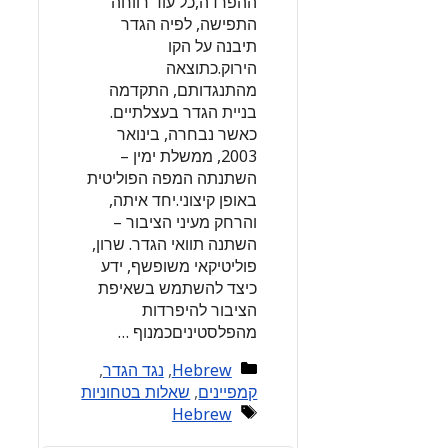
ההפרדה,כל עוד רווחה
התפישה, לפיה הגדר
תיבנה על הקו
הירוק.כתוצאה
מהתנגדותם, התקדמה
בניית הגדר בעצלתיים.
כאשר נבחרה, בינואר
2003, ממשלת ימין –
השתנתה המפה הפוליטית
באופן קיצוני.יחד איתה,
והרחק מעיני הציבור –
השתנה תוואי הגדר. שרון,
פוליטיקאי משופשף, ידע
כיצד להשתמש בשאיפת
הציבור להיפרדות
מהפלסטיניםכמנוף …
Categories
Hebrew
,
נגד הגדר
,
קמפיינים
,
שאלות בטחוניות
Tags
Hebrew