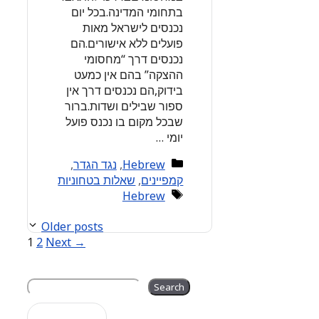
בתחומי המדינה.בכל יום
נכנסים לישראל מאות
פועלים ללא אישורים.הם
נכנסים דרך “מחסומי
ההצקה” בהם אין כמעט
בידוק,הם נכנסים דרך אין
ספור שבילים ושדות.ברור
שבכל מקום בו נכנס פועל
יומי …
Categories
Hebrew
,
נגד הגדר
,
קמפיינים
,
שאלות בטחוניות
Tags
Hebrew
Older posts
Page
Page
1
2
Next
→
Search
Search