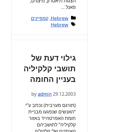
הצגות תיאטרון, מיצגים,
פאנל …
Categories
Hebrew
,
קמפיינים
Tags
Hebrew
גילוי דעת של
תושבי קלקיליה
בעניין החומה
by
admin
29.12.2003
(תורגם מערבית) נכתב ע”י
“האנשים שנפגעו מבניית
חומת האפרטהייד באזור
קלקיליה” לתושביהם
האיתנים של: קלקיליה,