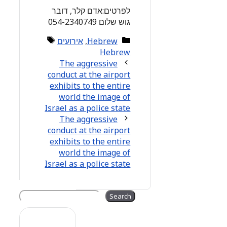
לפרטים:אדם קלר, דובר
גוש שלום 054-2340749
Tags
Categories
Hebrew
,
אירועים
Hebrew
The aggressive
conduct at the airport
exhibits to the entire
world the image of
Israel as a police state
The aggressive
conduct at the airport
exhibits to the entire
world the image of
Israel as a police state
Search
Search