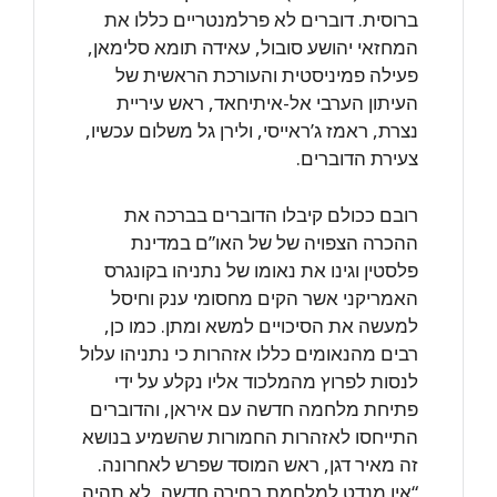
ברוסית. דוברים לא פרלמנטריים כללו את
המחזאי יהושע סובול, עאידה תומא סלימאן,
פעילה פמיניסטית והעורכת הראשית של
העיתון הערבי אל-איתיחאד, ראש עיריית
נצרת, ראמז ג’ראייסי, ולירן גל משלום עכשיו,
צעירת הדוברים.
רובם ככולם קיבלו הדוברים בברכה את
ההכרה הצפויה של של האו”ם במדינת
פלסטין וגינו את נאומו של נתניהו בקונגרס
האמריקני אשר הקים מחסומי ענק וחיסל
למעשה את הסיכויים למשא ומתן. כמו כן,
רבים מהנאומים כללו אזהרות כי נתניהו עלול
לנסות לפרוץ מהמלכוד אליו נקלע על ידי
פתיחת מלחמה חדשה עם איראן, והדוברים
התייחסו לאזהרות החמורות שהשמיע בנושא
זה מאיר דגן, ראש המוסד שפרש לאחרונה.
“אין מנדט למלחמת בחירה חדשה, לא תהיה