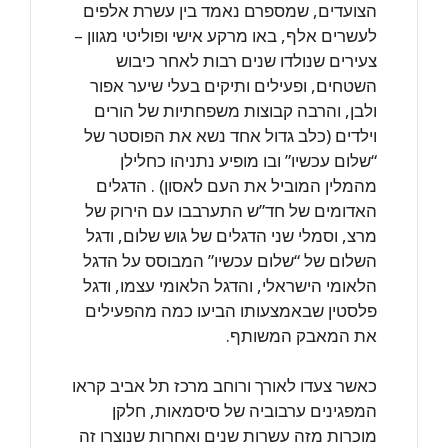
הצועדים, שמספרם נאמד בין עשרת אלפים
לעשרים אלף, באו מרקע אישי ופוליטי מגוון –
צעירים שנולדו שנים רבות לאחר כיבוש
השטחים, ופעילים ותיקים בעלי שיער אפור
ולבן, והרבה קבוצות משפחתיות של הורים
וילדים (כלב גדול אחד נשא את הפוסטר של
“שלום עכשיו” ובו מופיע נתניהו כחלילן
מהמלין המוביל את העם לאסון) . הדגלים
האדומים של חד”ש התערבבו עם הירוק של
מרצ, וסמלי שני הדגלים של גוש שלום, ודגל
השלום של “שלום עכשיו” המבוסס על הדגל
הלאומי הישראלי, והדגל הלאומי עצמו, ודגל
פלסטין שבאמצעותו הביעו כמה מהפעילים
את המאבק המשותף.
כאשר צעדו לאורך ורוחב מרכז תל אביב קראו
המפגינים ערבוביה של סיסמאות, חלקן
מוכרות מזה עשרות שנים ואחרות שנוצרו זה