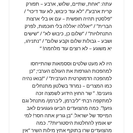
עתה: “אחת, שתיים, שלוש, ארבע – תפורק
קרית ארבע”/ “לא עוד כיבוש, לא עוד דיכוי” /
“פלסטין תהיה חופשית – עם או בלי ארצות
הברית” / “יאללה יאללה בלי חוכמות, לפרק
התנחלויות” / “שלום כן, כיבוש לא” / “שישים
ושבע – גבולות שלום וקבע שלום” / “נתניהו,
יא משוגע – לא רוצים עוד מלחמה! “
היו לא מעט שלטים וססמאות שהתייחסו
למהפכות הגורפות את העולם הערבי; “כן
למהפכה הדמוקרטית הערבית” / “!בואו נהיה
כמו המצרים – נמרוד בשלטון מתנחלים
גזענים!. ” שר החוץ הידוע לשמצה זכה
למתקפה רבתי “ליברמן, ליברמן/ מתנחל וגם
גזען!”. כמה מהצועדים הביעו געגועים לאב
המייסד של ישראל: “בן גוריון אתה חסר! למי
יש אומץ להחלטות היסטוריות?”. כמה
מהצועדים שרו בתוקף אתץ מילות השיר “אין