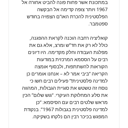
במתכונת אשר פחות פונה להביט אחורה אל
1967 ויותר צופה קדימה אל הבקשה
הפלסטינית להכרת האו”ם הצפויה בחודש
ספטמבר.
קואליציה רחבה הוכנה לקראת ההפגנה,
כולל לא רק את חד”ש ומרצ, אלא גם את
מפלגת העבודה וחלק מקדימה. היו דיונים
רבים על הססמא המרכזית במודעות
הקוראות להשתתפות, ולבסוף אומצה
הקריאה “ביבי אמר לא – אנחנו אומרים כן
למדינה פלסטינית!” פעילים רבים חשו כי
נוסח זה טשטש את סוגיית הגבולות, המהווה
את סלע המחלוקת העיקרי. “גוש שלום” הכין
מראש שלטים רבים עם הסיסמא: “כן
למדינה פלסטינית בגבולות 1967”. בנקודת
המפגש בכיכר רבין הם נלקחו בשקיקה.