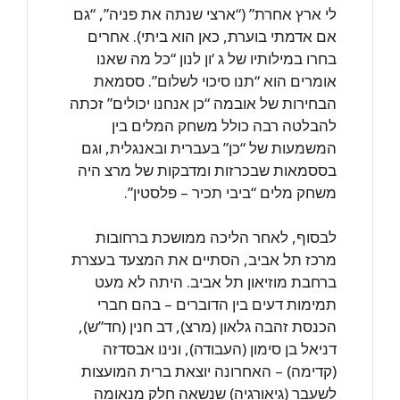
לי ארץ אחרת” (“ארצי שנתה את פניה”, “גם
אם אדמתי בוערת, כאן הוא ביתי). אחרים
בחרו במילותיו של ג ‘ון לנון “כל מה שאנו
אומרים הוא “תנו סיכוי לשלום”. ססמאת
הבחירות של אובמה “כן אנחנו יכולים” זכתה
להבלטה רבה כולל משחק המלים בין
המשמעות של “כן” בעברית ובאנגלית, וגם
בססמאות שבכרזות ומדבקות של מרצ היה
משחק מלים “ביבי תכיר – פלסטין”.
לבסוף, לאחר הליכה ממושכת ברחובות
מרכז תל אביב, הסתיים את המצעד בעצרת
ברחבת מוזיאון תל אביב. היתה לא מעט
תמימות דעים בין הדוברים – בהם חברי
הכנסת זהבה גלאון (מרצ), דב חנין (חד”ש),
דניאל בן סימון (העבודה), ונינו אבסדזה
(קדימה) – האחרונה יוצאת ברית המועצות
לשעבר (גיאורגיה) שנשאה חלק מנאומה