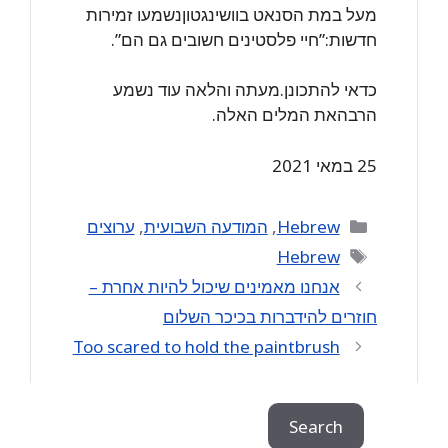
מעל במת הסנאט בוושינגטוןנשמעו זמירות
חדשות:”חיי פלסטינים חשובים גם הם”.
כדאי להתכונן.מעתה והלאה עוד נשמע
הרבהאת המלים האלה.
25 במאי 2021
Categories
Hebrew
,
המודעה השבועית
,
ערוצים
Tags
Hebrew
אנחנו מאמינים שיכול להיות אחרת –
חוזרים להידברות בכיכר השלום
Too scared to hold the paintbrush
Search
Search