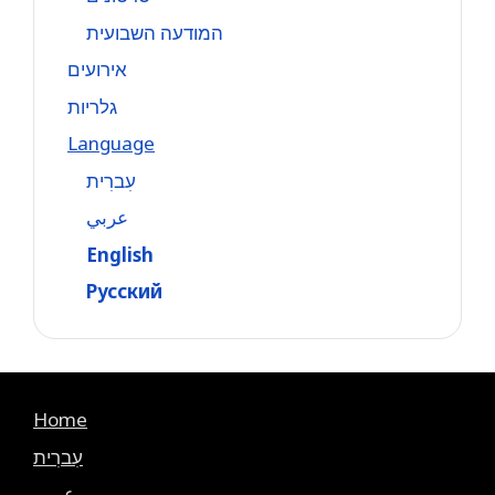
המודעה השבועית
אירועים
גלריות
Language
עִברִית
عربي
English
Русский
Home
עִברִית
عربي