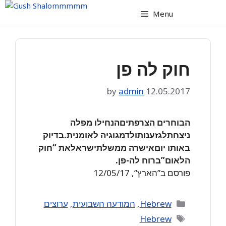
Skip
Menu
to
content
חוק לה פן
by
admin
12.05.2017
הבוחרים הצרפתיםהנחילו מפלה
ניצחתלגזענותולדמגוגיה לאומנית.בדיוק
באותו יוםאישרה ממשלתישראלאת “חוק
הלאום”ברוח לה-פן.
פורסם ב”הארץ”, 12/05/17
Categories
Hebrew
,
המודעה השבועית
,
ערוצים
Tags
Hebrew