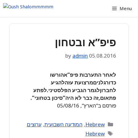
Skip
Menu
to
content
פיפ”א ובטחון
by
admin
05.08.2016
לאחר התערבות פיפ”אהורשו
כדורגלניםמרצועת עזהלהגיע
לחברוןלגמר הגביע הפלסטיני.לפתע
פתאום,זה כבר לא היה”סיכון בטחוני”.
פורסם ב”הארץ”, 05/08/16
Categories
Hebrew
,
המודעה השבועית
,
ערוצים
Tags
Hebrew