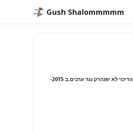
Skip
Gush Shalommmmm
to
content
ב 1967- הזהירישעיהו ליבוביץ:אם יתמשך הכיבוש,הדיכוי לא יפנהרק נגד ערבים.ב 2015-