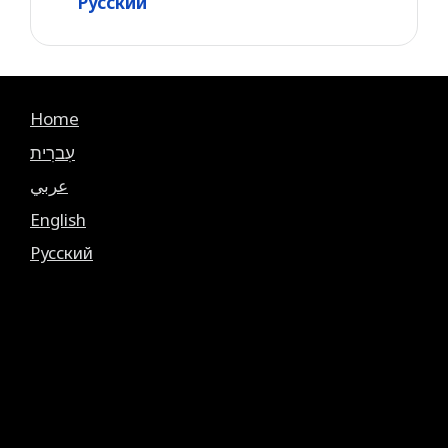
Русский
Home
עִברִית
عربي
English
Русский