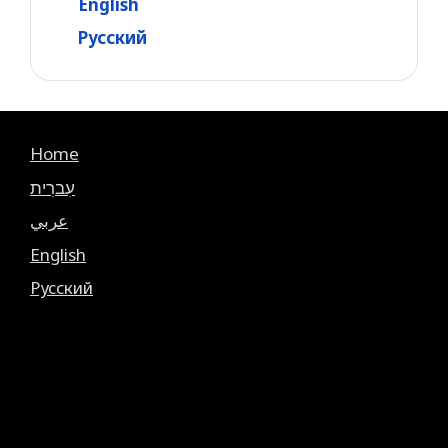
English
Русский
Home
עִברִית
عربي
English
Русский