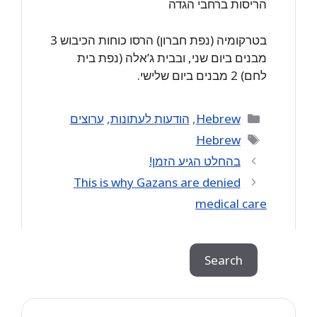
הריסות ברחבי הגדה
בטרקומיה (נפת חברון) הרסו כוחות הכיבוש 3
מבנים ביום שני, ובבית ג’אלה (נפת בית
לחם) 2 מבנים ביום שלישי.
Categories
Hebrew
,
הודעות לעתונות
,
ערוצים
Tags
Hebrew
בהחלט הגיע הזמן!
This is why Gazans are denied
medical care
Search
Search