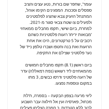
עומר’, שחפר שם בורות, נטע עצים והציב
ספסלים וסככות. המפגינים הקימו אוהל,
המתנחל הזעיק צבא שהציג לפלסטינים
ולפעילים צו שטח צבאי סגור מ-2021.
למחרת, ביום שישי, תקפו מחבלים ממאחזי
‘מבואות יריחו’ רועות פלסטיניות כשהם
רכובים על 5 טרקטרונים, היכו את אחת
הרועות ואת בנה וחטפו ושברו טלפון נייד של
נער פלסטיני שצילם את התקיפה.
ביום ראשון (8.1) תקפו מחבלים חמושים
מהמאחזים ליד רשאש (נפת רמאללה) עדר
של רועה פלסטיני ודרסו כבשים, 3 מתו
במקום ונוספות נפצעו.
ליווי מרעה בצפון הבקעה – בסמרה, ח’לת
מכחול, פארסיה ועין אל חילווה עבר השבוע
לרוב ללא הטרדות. ב חמרה הצליחו פעילים