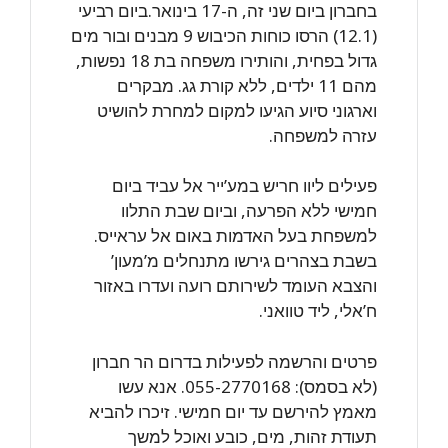
בחברון ביום שני זה, ה-17 בינואר.ביום רביעי
(12.1) הרסו כוחות הכיבוש 9 מבנים ובור מים
גדול בפחית, והותירו משפחה בת 18 נפשות,
מהם 11 ילדים, ללא קורת גג. מבקרים
וארגוני סיוע הגיעו למקום למחרת להושיט
עזרה למשפחה.
פעילים ליוו חריש במע’ייר אל עביד ביום
חמישי ללא הפרעה, וביום שבת התלוו
למשפחת בעל האדמות באום אל עראייס.
בשבת בצהרים גירשו מתנחלים מ’מעון’
והצבא העומד לשירותם רועה ועדרו באזור
ח’אלי, ליד טוואני.
פרטים והרשמה לפעילות בדרום הר חברון
(לא בסמס): 055-2770168. אנא עשו
מאמץ להירשם עד יום חמישי. זיכרו להביא
תעודת זהות, מים, כובע ואוכל למשך