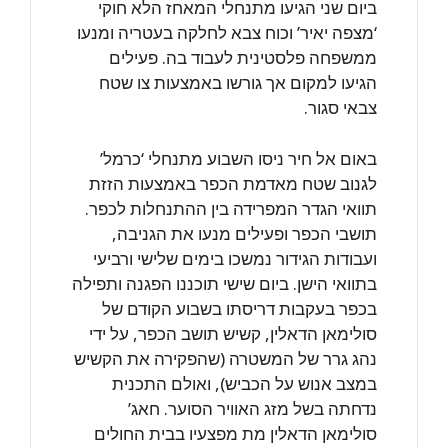
ביום שני הגיעו מתנחלי המאחז הלא חוקי
‘מצפה יאיר’ וכוח צבא לחלקה בעטריה ומנעו
ממשפחה פלסטינית לעבוד בה. פעילים
הגיעו למקום אך גורשו באמצעות צו שטח
צבאי סגור.
באום אל חיר ניסו השבוע מתנחלי ‘כרמל’
לגנוב שטח מאדמת הכפר באמצעות הזזת
תוואי הגדר המפרידה בין ההתנחלות לכפר.
תושבי הכפר ופעילים מנעו את הגניבה,
ועבודות הגידור נמשכו בימים שלישי ורביעי
בתוואי הישן. ביום שישי תוכננו הפגנה ותפילה
בכפר בעקבות דריסתו בשבוע הקודם של
סולימאן הדאלין, קשיש תושב הכפר, על ידי
נהג גרר של המשטרה (שהפקירה את הקשיש
במצב אנוש על הכביש), ואולם התכנית
נדחתה בשל מזג האוויר הסוער. חאג’
סולימאן הדאלין מת מפצעיו בבית החולים