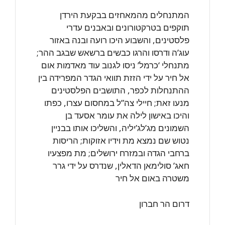
המתנחלים מהמאחזים בבקעת הירדן
תוקפים בטרקטורונים ובאבנים עדרי
פלסטינים, והשבוע היכו רועה ובנה באזור
עוג’ה ודרסו והרגו כבשים ברשאש שבגב ההר;
מתנחלי ‘כרמל’ ניסו לגנוב עוד מאדמות אום
אל חיר על ידי הזזת תוואי הגדר המפרידה בין
ההתנחלות לכפר, התושבים הפלסטינים
מנעו זאת; חיילי צה”ל במחסום עצרו, כפתו
והיכו באישון לילה את עומר אסעד בן
השמונים מג’לג’יליה, והשליכו אותו בבניין
נטוש שם נמצא מת וידיו אזוקות; הריסות
ברחבי הגדה ובמזרח ירושלים; מת מפצעיו
חאג’ סולימאן הדאלין, שנדרס על ידי גרר
משטרה באום אל חיר
דרום הר חברון