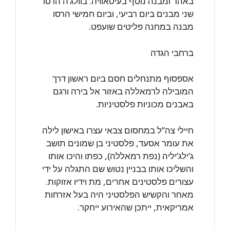
באהר ומבנה נוסף בעיסאוויה. בוולג’ה הרסו
שני מבנים ביום רביעי, וביום חמישי הרסו
מבנה במחנה פליטים שועפט.
ברחבי הגדה
אספסוף מתנחלים חסם ביום ראשון דרך
המובילה לרמאללה באזור אל בירה ורגם
באבנים מכוניות פלסטיניות.
חיילי צה”ל במחסום צבאי עצרו באישון לילה
את עומר אסעד, פלסטיני בן שמונים תושב
ג’ילג’יליה (נפת רמאללה), כפתו והיכו אותו
והשליכו אותו בבניין נטוש שם התגלה על ידי
עצורים פלסטינים אחרים, מת וידיו אזוקות.
מאחר והקשיש הפלסטיני היה בעל אזרחות
אמריקאית, ייתכן שהאירוע ייחקר.