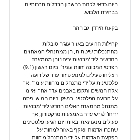
היום.כדאי לקחת בחשבון הבדלים תרבותיים
בבחירת הלבוש.
בקעת הירדן וגב ההר
קהילות הרועים באזור עוג’ה סובלות
מהתנכלות שיטתית, הן ממתנחלי המאחזים
החדשים ליד ‘מבואות יריחו’ והן מהמאחז
הפרטי המכונה ‘חוות עומר’. ביום ראשון (9.1)
הצליחו פעילים למנוע פיזור עדר של רועה
פלסטינית על ידי מתנחלים מ’חוות עומר’, אך
אלה המשיכו ותקפו באבנים עדר אחר ואיימו
על הרועה הפלסטיני בנשק. ביום חמישי ניסה
מתנחל מהמאחז האלים החדש ליד ‘מבואות
יריחו’ לגרש עדר באמצעות טרקטורון, אך
פעילים מנעו זאת. באותו יום הגיעו פלסטינים
שחכרו אדמות וואקף באזור למחות על
הפקעת האדמות על ידי המתנחל מ’חוות