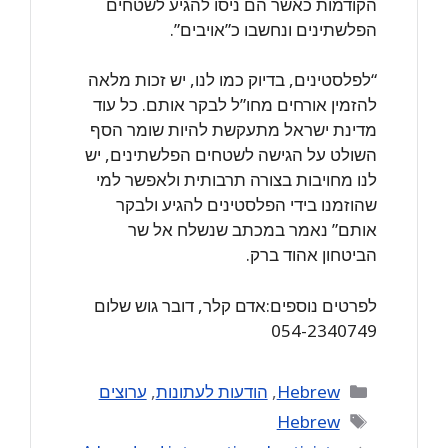
הקודמות כאשר הם ניסו להגיע לשטחים
הפלשתינים ונחשבו כ”אויבים”.
“לפלסטינים, בדיוק כמו לנו, יש זכות מלאה
להזמין אורחים מחו”ל לבקר אותם. כל עוד
מדינת ישראל מתעקשת להיות שומר הסף
השולט על הגישה לשטחים הפלשתינים, יש
לנו מחויבות בצורה תרבותית ולאפשר למי
שהוזמנו בידי הפלסטינים להגיע ולבקר
אותם” נאמר במכתב שנשלח אל שר
הביטחון אהוד ברק.
לפרטים נוספים:אדם קלר, דובר גוש שלום
054-2340749
Categories
Hebrew
,
הודעות לעתונות
,
ערוצים
Tags
Hebrew