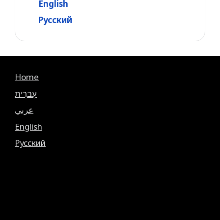
English
Русский
Home
עִברִית
عربي
English
Русский