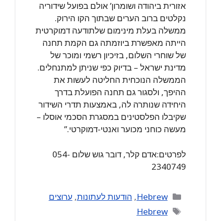
אזורית ביהודה ושומרון’ אולם בפועל שידוריה
נקלטים ברוב הערים שבתוך הקו הירוק.
ממשלה בעלת מינימום שלתודעה דמוקרטית
הייתה מאפשרת ביוזמתה גם הקמת תחנה
של שוחרי השלום, בזיכיון רשמי ומוכר של
מדינת ישראל – בדיוק כפי שניתן למתנחלים.
הממשלה הנוכחית החליטה לעשות את
ההיפך, ולסגור גם תחנה הפועלת בדרך
היחידה שנותרה לה, באמצעות תדרי השידור
שקיבלו הפלסטינים במסגרת הסכמי אוסלו –
מעשה כוחני מכוער ואנטי-דמוקרטי.”
לפרטים:אדם קלר, דובר גוש שלום 054-
2340749
Categories
Hebrew
,
הודעות לעתונות
,
ערוצים
Tags
Hebrew