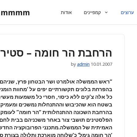
ommmmm
ערוצים
קמפיינים
אודות
הרחבת הר חומה – סטירת
by
admin
10.01.2007
“ראש הממשלה אולמרט ושר הבטחון פרץ, שניהם ב
בהפרחת בלונים תקשורתיים יפים על ‘מחוות הומניטר
כל אלה צ’קים ללא כיסוי, חסרי כל משמעות מעשי
בשטח הוא שהכיבוש וההתנחלות נמשכים ומעמיקים.
בהרחבת השכונה ההתנחלותית “הר חומה” לעומק 
הפלסטינים תושבי צור באחר משכניהם בבית לחם,
האמיתית של הממשלה.מתכנני הפרובוקציה החדש
‘הר חומה גימל’ כ’שלוחה מוארכת ותלולה בצורת סכין