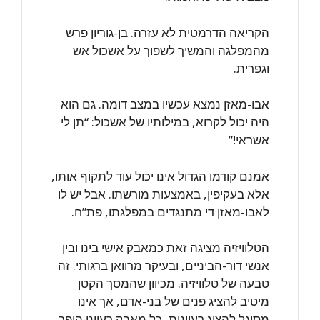
הקריאה הדרמטית לא עזרה. בן-גוריון פרש
מהמפלגה והמשיך לשפוך על אשכול אש
וגפרית.
אבו-מאזן נמצא עכשיו במצב דומה. גם הוא
היה יכול לקרוא, במילותיו של אשכול: “תן לי
אשראי!”
אמנם קודמו הגדול אינו יכול עוד לתקוף אותו,
אלא בעקיפין, באמצעות מורשתו. אבל יש לו
לאבו-מאזן די מתנגדים במפלגתו, פת”ח.
הטלוויזיה מציגה זאת כמאבק אישי בינו ובין
אנשי דור-הביניים, ובעיקר מרוואן ברגותי. זה
טבעה של טלוויזיה. מכיוון שהמסך הקטן
מיטיב להציג פנים של בני-אדם, אך אינו
מסוגל להציג רעיונות, כל מאבק רעיוני הופך