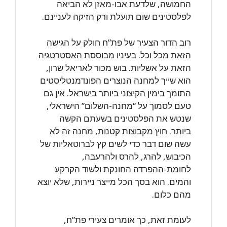
החמושה, שלדעת אבו-מאזן לא הביאה
לפלסטינים שום תועלת ורק הזיקה לעניינם.
רוב הדור הצעיר של פת”ח חולק על הגישה
הזאת מכל וכל. בעיניו מבוססת האסטרטגיה
הזאת על אשליות. בוש מכור לאריאל שרון,
הוא שייך למחנה הנוצרים הפונדמנטליסטים
התומך בימין הקיצוני ביותר בישראל. אין גם
טעם לסמוך על “מחנה-השלום” הישראלי,
שנטש את הפלסטינים בשעתם הקשה
ביותר. חוץ מקבוצות קטנות, מחנה זה לא
עשה שום דבר כדי לשים קץ לברוטאליות של
הכיבוש, להרג, להרס ולהרעבה,
לחומת-ההפרדה החונקת ולשוד הקרקע
והמים. הוא בסך הכל מייצר ניירות, שלא יוצא
מהם כלום.
לעומת זאת, כך אומרים צעירי פת”ח,