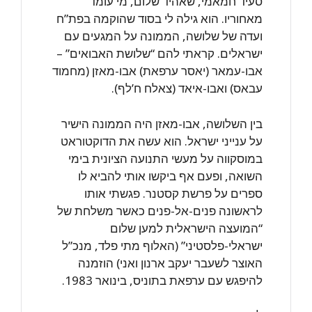
סעיד חמאמי, שאהיד שלום, מי עומד
מאחוריו. הוא גילה לי בסוד שהוקמה בפת”ח
ועדה של שלושה, הממונה על המגעים עם
ישראלים. קראתי להם “שלושת האבואים” –
אבו-עמאר (יאסר ערפאת) אבו-מאזן (מחמוד
עבאס) ואבו-איאד (צאלח ח’לף).
בין השלושה, אבו-מאזן היה הממונה הישיר
על ענייני ישראל. הוא עשה את הדוקטוראט
במוסקווה על מעשי התנועה הציונית בימי
השואה, ופעם אף ביקשו אותי להביא לו
ספרים על פרשת קסטנר. פגשתי אותו
לראשונה פנים-אל-פנים כאשר משלחת של
“המועצה הישראלית למען שלום
ישראלי-פלסטיני” (האלוף מתי פלד, מנכ”ל
האוצר לשעבר יעקב ארנון ואני) הוזמנה
להיפגש עם ערפאת בתוניס, בינואר 1983.