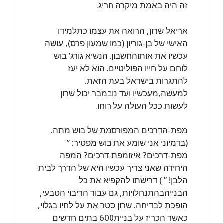
זה היה באמת מיקרה חריג.
אריאל שרון, הרואה את עצמו כתלמידו
האישי של בן-גוריון (כמו שמעון פרס), עושה
עכשיו את אותוהחשבון. הנשיא גורג’ בוש
לוחם על חייו הפוליטיים. הוא לא יעז
להתגרות בישראל בעת הזאת.
למעשה,מעכשיו ועד נובמבר יכול שרון
לעשות ככל העולה על רוחו.
מפת-הדרכים המפורסמת של בוש מתה.
(בדמיוני אני שומע את בוש מפטיר: ”
מפת-דרכים? איזומפת-דרכים? המפה
היחידה שאני צריך עכשיו היא של הדרך לבית
הלבן! ” ) דרישתו להקפיא את כל
הבנייהבהתנחלויות, גם עבור הריבוי הטבעי,
הופכת לבדיחה. שרון סטר את על לחיו בגלוי,
כאשר הכריז על בניית600 בתים חדשים