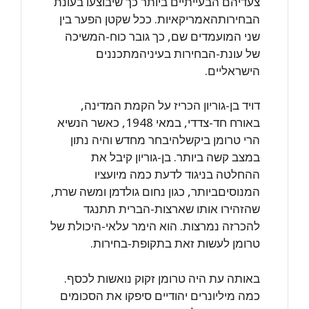
צעדיהם הבעייתיים ביותר כך שיבוצעו בעונת
הבחירותהאמריקאיות. ככל שקטן הפער בין
שני המועמדים שם, כך גובר כוח-המשיכה
של עונת-הבחירות בעיניהמתכננים
הישראליים.
דויד בן-גוריון הכריז על הקמת המדינה,
באורח חד-צדדי, במאי 1948, כאשר הנשיא
הרי טרומן ביקשלהיבחר מחדש והיה נתון
במצב קשה ביותר. בן-גוריון קיבל את
ההחלטה בניגוד לדעת כמה מיועציו
המנוסיםביותר, כגון נחום גולדמן ומשה שרת,
שהזהירו אותו שארצות-הברית תתנגד
להכרזה נמרצות. הוא הימר עלאי-היכולת של
טרומן לעשות זאת בתקופת-בחירות.
באותה עת היה טרומן זקוק נואשות לכסף.
כמה מיליונרים יהודיים סיפקו את הסכומים