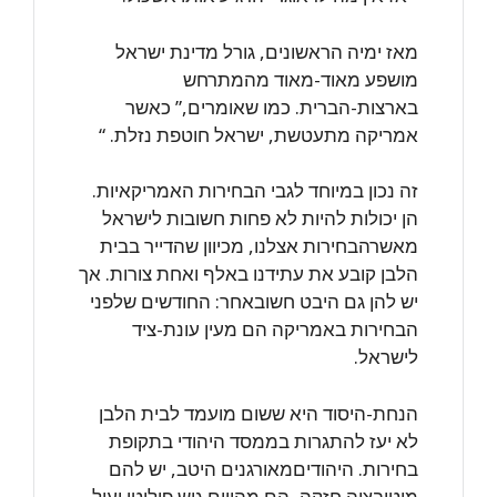
מאז ימיה הראשונים, גורל מדינת ישראל
מושפע מאוד-מאוד מהמתרחש
בארצות-הברית. כמו שאומרים,” כאשר
אמריקה מתעטשת, ישראל חוטפת נזלת. “
זה נכון במיוחד לגבי הבחירות האמריקאיות.
הן יכולות להיות לא פחות חשובות לישראל
מאשרהבחירות אצלנו, מכיוון שהדייר בבית
הלבן קובע את עתידנו באלף ואחת צורות. אך
יש להן גם היבט חשובאחר: החודשים שלפני
הבחירות באמריקה הם מעין עונת-ציד
לישראל.
הנחת-היסוד היא ששום מועמד לבית הלבן
לא יעז להתגרות בממסד היהודי בתקופת
בחירות. היהודיםמאורגנים היטב, יש להם
מוטיבציה חזקה, הם מהווים גוש פוליטי יעיל.