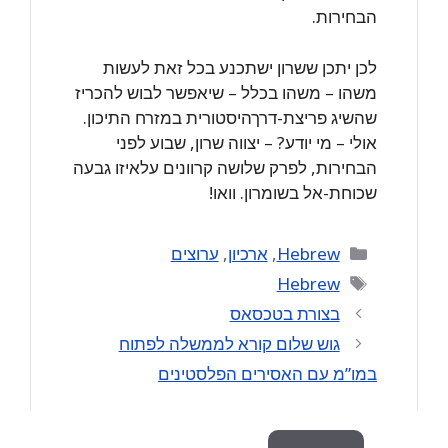
הבחירות.
לכן יתכן ששרון ישתכנע בכל זאת לעשות
משהו – משהו בכלל – שיאפשר לבוש להכריז
שהשיג פריצת-דרךהיסטורית במזרח התיכון.
אולי – מי יודע? – יצווה שרון, שבוע לפני
הבחירות, לפרק שלושה קרוונים עלאיזו גבעה
שכוחת-אל בשומרון. וואו!
Categories
Hebrew
,
ארכיון
,
ערוצים
Tags
Hebrew
בצורת בטכסאס
גוש שלום קורא לממשלה לפתוח
במו”מ עם האסירים הפלסטינים
Search