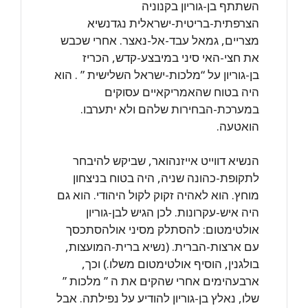
השתתף בן-גוריון בקנוניה
הצרפתית-בריטית-ישראלית נגדנשיא
מצריים, גמאל עבד-אל-נאצר. אחרי שכבש
את חצי-האי סיני במיבצע-קדש, הכריז
בן-גוריון על “מלכות-ישראל השלישית ” . הוא
היה בטוח שהאמריקאיים עסוקים
במערכת-הבחירות שלהם ולא יתערבו.
הואטעה.
הנשיא דווייט אייזנהואר, שביקש להיבחר
לתקופת-כהונה שניה, היה בטוח בניצחון
מוחץ. הוא לאהיה זקוק לקול היהודי. הוא גם
היה איש-עקרונות. לכן הגיש לבן-גוריון
אולטימטום: להסתלק מסיני אולהסתכסך
עם ארצות-הברית. (נשיא ברית-המועצות,
בולגנין, הוסיף אולטימטום משלו.) וכך,
ארבעהימים אחרי שהקים את ה ” מלכות ”
שלו, נאלץ בן-גוריון להודיע על נפילתה. אבל