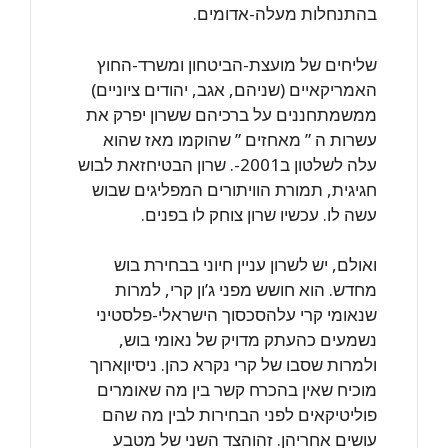
בהתנחלות מעלה-אדומים.
שליחים של מועצת-הביטחון ומשרד-החוץ
האמריקאיים (שניהם, אגב, יהודים ציוניים)
ממשמתחננים על ברכיהם ששרון יפרק את
עשרות ה ” מאחזים ” שהוקמו מאז שהוא
עלה לשלטון ב2001-. שרון הבטיחזאת לבוש
חגיגית, תמורת הוויתורים המפליגים שבוש
עשה לו. עכשיו שרון צוחק לו בפנים.
ואולם, יש לשרון עניין חיוני בבחירת בוש
מחדש. הוא חושש מפני ג’ון קרי, למרות
שנאומי קרי עלהסכסוך הישראלי-פלסטיני
נשמעים כהעתק מדויק של נאומי בוש,
ולמרות שסבו של קרי נקרא כהן. ניסיוןארוך
מוכיח שאין בהכרח קשר בין מה שאומרים
פוליטיקאים לפני הבחירות לבין מה שהם
עושים אחריהן. זהוהצד השני של מטבע