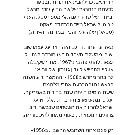
הדרושים. כדילהביע את תודתו, ובניגוד
לדעתם הנחרצת של שר-החוץ ג’ורג’ מרשל
ובייחוד של שר-ההגנה, ג’יימספורסטל, העניק
טרומן לישראל מייד הכרה דה-פאקטו.
(סטאלין עלה עליו והכיר במדינה דה-יורה.)
מאז ועד עתה, הדגם הזה חוזר על עצמו שוב
ושוב. ממשלת-האחדות דאז הורתה לצה ” ל
לצאת להתקפה ביוני1967, אחרי שקיבלה
או-קיי מהנשיא לינדון ג’ונסון, שקיווה אז
להיבחר מחדש ב1968-. ההמשך ידוע:השנה
הראשונה והמכרעת אחרי מלחמת
ששת-הימים הייתה שנת-בחירות באמריקה,
ועל כן נמנעהארצות-הברית מללחוץ על
ישראל להחזיר את השטחים שכבשה. רוב
צרותינו הנוכחיות נובעות ממחדלהיסטורי זה.
רק פעם אחת השתבש החשבון. ב1956-