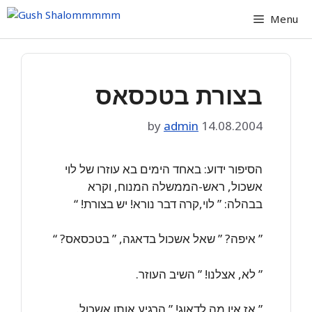
Skip
Menu
to
content
בצורת בטכסאס
by
admin
14.08.2004
הסיפור ידוע: באחד הימים בא עוזרו של לוי
אשכול, ראש-הממשלה המנוח, וקרא
בבהלה: ” לוי,קרה דבר נורא! יש בצורת! “
” איפה? ” שאל אשכול בדאגה, ” בטכסאס? “
” לא, אצלנו! ” השיב העוזר.
” אז אין מה לדאוג! ” הרגיע אותו אשכול.