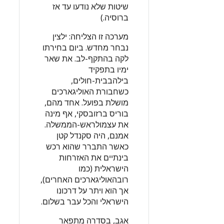
שיטות שלא נודעו עד אז
ברוסיה.)
מערכה זו הצליחה: ילצין
נבחר מחדש. ביום בחירתו
לקה בהתקף-לב. את שאר
ימיו בתפקיד
בילהבבית-חולים,
כשחבורת האוליגארכים
מושלת בפועל. אחד מהם,
בוריס ברזובסקי, אף מינה
את עצמולראש-הממשלה.
אמנם, היה סקנדל קטן
כאשר התברר שהוא רכש
בינתיים את האזרחות
הישראלית (כמו
רובהאוליגארכים האחרים),
אך הוא ויתר על דרכונו
הישראלי והכל עבר בשלום.
אגב, בסדרה מתפאר