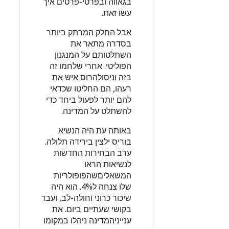
בגאווה ובפרטי-פרטים איך
עשו זאת.
אבל החלק המרתק ביותר
בסדרה מתאר את
השתלטותם על המנגנון
הפוליטי. אחרי שלחמו זה
בזה וניסולהרוס איש את
רעהו, הם החליטו שכדאי
להם יותר לפעול ביחד כדי
להשתלט על המדינה.
באותה עת היה הנשיא
בוריס ילצין בירידה תלולה.
ערב הבחירות החדשות
לנשיאות הראו
המשאליםשהפופולריות
שלו צנחה ל4%. הוא היה
שיכור כרוני וחולה-לב, ועבד
בקושי שעתיים ביום. את
ענייניהמדינה ניהלו במקומו