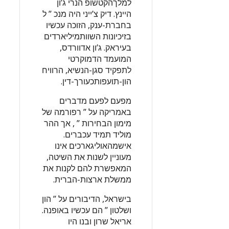
למלךהקטשופ הנרי ג’ון
היינץ. דיק צ’ייני היה מנכ ” ל
בחברת-ענק, הזוכה עכשיו
בזיכיונות השוותמיליארדים
בעיראק. ג’ון אדוורדס,
המועמד הדמוקרטי
לתפקיד סגן-הנשיא, הרוויח
הון-תועפותכעורך-דין.
מפעם לפעם מדברים
באמריקה על ” רפורמה של
מימון הבחירות ” , אך ההר
מוליד תמיד עכברים.
אישמהאוליגארכים אינו
מעוניין לשנות את השיטה,
המאפשרת להם לקנות את
ממשלת ארצות-הברית.
בישראל, הדיבורים על ” הון
ושלטון ” הם עכשיו באופנה.
אריאל שרון ובנו היו