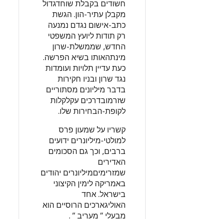
חשודים בקבלת שוחדגדול
מקבלן עתיר-הון. הגשת
כתב-אישום נגדם נמנעה
רק תודות ליועץ המשפטי
החדש, שממשלת-שרון
מינתהאותו בשיא הפרשה.
כעת עדיין תלויות ועומדות
נגד שרון ובניו חקירות
בדבר מיליונים מסתוריים
שזרמובדרכים עקלקלות
לקופת-הבחירות שלו.
קשריו על שמעון פרס
למולטי-מיליונרים ידועים
ברבים, וכך גם הסכומים
האדירים
שמזרימיםמיליונרים יהודים
באמריקה לימין הקיצוני
בישראל. אחד
האוליגארכים הרוסיים הוא
מבעלי ” מעריב ” .