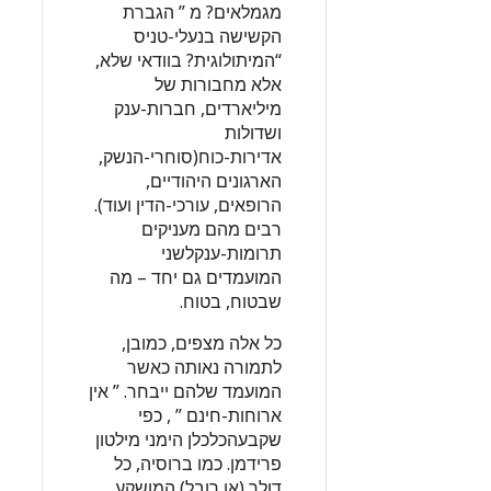
מגמלאים? מ ” הגברת
הקשישה בנעלי-טניס
“המיתולוגית? בוודאי שלא,
אלא מחבורות של
מיליארדים, חברות-ענק
ושדולות
אדירות-כוח(סוחרי-הנשק,
הארגונים היהודיים,
הרופאים, עורכי-הדין ועוד).
רבים מהם מעניקים
תרומות-ענקלשני
המועמדים גם יחד – מה
שבטוח, בטוח.
כל אלה מצפים, כמובן,
לתמורה נאותה כאשר
המועמד שלהם ייבחר. ” אין
ארוחות-חינם ” , כפי
שקבעהכלכלן הימני מילטון
פרידמן. כמו ברוסיה, כל
דולר (או רובל) המושקע