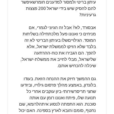
עיתון בריטי ולמסור למדענים חומרשאיפשר
להם להסיק שיש בידי ‏ישראל 200 פצצות
גרעיניות?‏
אבסורד, לא? אבל זה הגיוני לגמרי, אם
מניחים כי ואנונו פעל מלכתחילה בשליחות
‏המוסד. הגילוייםשלו בעיתון הבריטי לא זה
בלבד שלא הזיקו לממשלת ישראל, אלא
להפך. ‏הם הגבירו את כוח-ההרתעה
שלישראל, מבלי לחייב את ממשלת-ישראל,
שיכלה להכחיש ‏אותם.
גם ההמשך חיזק את ההנחה הזאת. בעודו
בלונדון, באמצע מהלך פרסום גילוייו, וביודעו
‏שחצי תריסרשירותי-ביון עוקבים אחרי כל
תנועה שלו, פיתח ואנונו רומן עם אותה
סוכנת. ‏הוא התפתה לנסוע איתהלרומא, שם
נחטף, סומם והובא לארץ בספינה. האם יכול