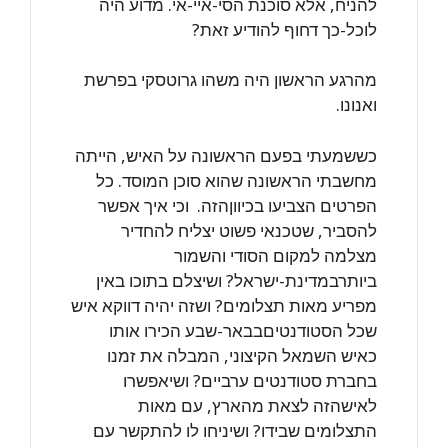
‏להניח, אלא סוכנת הסי-איי-אי. מדוע היה
לוכל-כך דחוף להודיע זאת?
מהרגע הראשון היה משהו גרוטסקי בפרשת
ואנונו.‏
כששמעתי בפעם הראשונה על האיש, הייתה
מחשבתי הראשונה שהוא סוכן המוסד. כל
‏הפרטים הצביעו בכיווןהזה.‏ ‏ וכי איך אפשר
להסביר, שטכנאי פשוט יצליח להחדיר
מצלמה למקום הסודי והשמור
‏ביותרבמדינת-ישראל? ושיצלם בתוכו באין
מפריע מאות תצלומים? ושזה יהיה דווקא איש
‏שכל הסטודנטיםבבאר-שבע הכירו אותו
כאיש השמאל הקיצוני, המבלה את זמנו
בחברת ‏סטודנטים ערביים? ושיאפשרו
לאישהזה לצאת מהארץ, עם מאות
התצלומים שבידו? ‏ושיניחו לו להתקשר עם