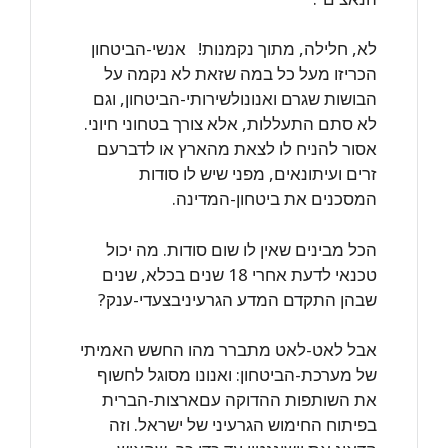
לא, חלילה, מתוך נקמנות! ‏ ‏ אנשי-הביטחון
הכריזו מעל כל במה שזאת לא נקמה על
הבושות שגרם ואנונו‏לשירותי-הביטחון, וגם
לא סתם התעללות, אלא צורך בטחוני חיוני.
אסור להניח לו לצאת ‏מהארץ או לדברעם
זרים ועיתונאים, מפני שיש לו סודות
המסכנים את ביטחון-המדינה.‏
הכל מבינים שאין לו שום סודות. מה יכול
טכנאי לדעת אחרי 18 שנים בכלא, שנים
שבהן ‏התקדם המדע הגרעיניבצעדי-ענק?‏
אבל לאט-לאט מתברר מהו החשש האמיתי
של מערכת-הביטחון: ואנונו מסוגל לחשוף
‏את השותפות ההדוקה עםארצות-הברית
בפיתוח החימוש הגרעיני של ישראל. וזה