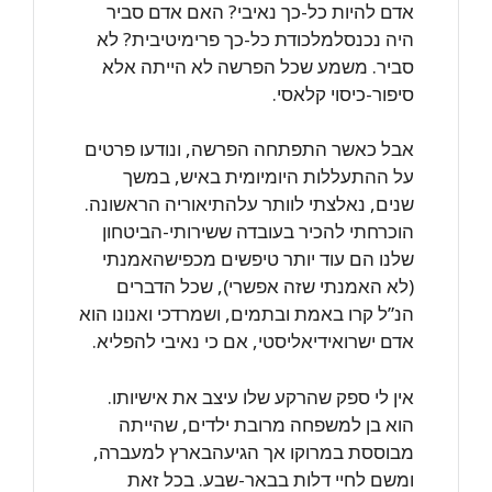
אדם ‏להיות כל-כך נאיבי? האם אדם סביר
היה נכנסלמלכודת כל-כך פרימיטיבית? לא
סביר. ‏משמע שכל הפרשה לא הייתה אלא
סיפור-כיסוי קלאסי.
אבל כאשר התפתחה הפרשה, ונודעו פרטים
על ההתעללות היומיומית באיש, במשך
‏שנים, נאלצתי לוותר עלהתיאוריה הראשונה.
הוכרחתי להכיר בעובדה ששירותי-הביטחון
‏שלנו הם עוד יותר טיפשים מכפישהאמנתי
(לא האמנתי שזה אפשרי), שכל הדברים
הנ”ל ‏קרו באמת ובתמים, ושמרדכי ואנונו הוא
אדם ישרואידיאליסטי, אם כי נאיבי להפליא.‏
אין לי ספק שהרקע שלו עיצב את אישיותו.
הוא בן למשפחה מרובת ילדים, שהייתה
‏מבוססת במרוקו אך הגיעהבארץ למעברה,
ומשם לחיי דלות בבאר-שבע. בכל זאת