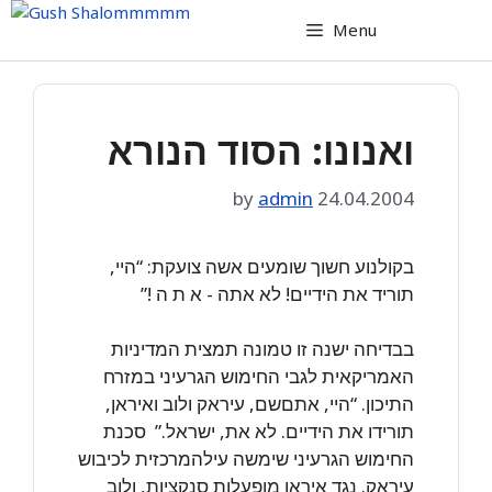
Skip
Menu
to
content
ואנונו: הסוד הנורא
by
admin
24.04.2004
בקולנוע חשוך שומעים אשה צועקת: “היי,
תוריד את הידיים! לא אתה ‏‎-‎‏ א ת ה !”
‏בבדיחה ישנה זו טמונה תמצית המדיניות
האמריקאית לגבי החימוש הגרעיני במזרח
‏התיכון. “היי, אתםשם, עיראק ולוב ואיראן,
תורידו את הידיים. לא את, ישראל.”‏ ‏ סכנת
החימוש הגרעיני שימשה עילהמרכזית לכיבוש
עיראק. נגד איראן מופעלות ‏סנקציות, ולוב