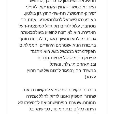
הדאיג ‏את וושינגטון עד כדי כך, שהאיש
האחראיבמשרד-החוץ האמריקאי לענייני
“פירוק-החימוש”, ‏תת-שר-החוץ ג’ון בולטון,
בא בעצמו לישראל לרגלהמאורע. ואנונו, כך
מסתבר, עלול לגרום ‏נזק גדול למעצמת-העל
האדירה. היא לא רוצה להופיע בעולםכאותה
גברת בקולנוע ‏החשוך. (אגב, בולטון זה תומך
בחבורת הניאו-שמרנים היהודיים, הממלאים
תפקידמרכזי ‏בממשל בוש. הוא מתנגד
לפירוק החימוש של ארצות-הברית
ובנות-החסות שלה, ונשתל
‏במשרד-החוץבניגוד לרצונו של שר-החוץ
עצמו.)
בדברים הקצרים שהשמיע לתקשורת בעת
שחרורו הספיק ואנונו לזרוק לחלל אמירה
‏תמוהה: שנערת-הפיתוישהביאה לחטיפתו לא
הייתה כלל סוכנת המוסד, כפי שמקובל