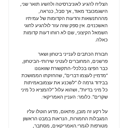
הצליח ‏להגיע לאוניברסיטה ולהשיג תואר שני,
הישגמכובד מאוד, אך סבל, כנראה,
מההתנשאות ‏והדעות הקדומות של עמיתיו
האשכנזים. אין ספק שזה עזר לולהגיע לחוגי
השמאל הקיצוני, ‏שם לא רווחו דעות קדומות
כאלה.
חבורת הכתבים לענייני ביטחון ושאר
פרשנים, המחוברים לעטיני שירותי-הביטחון,
כבר ‏הפיצו בכלכלי-התקשורת שוואנונו
“מדמיין לעצמו דברים”, שהחזקתו הממושכת
בבידוד ‏גרמה לו “לשכנע את עצמובאמיתות
כל מיני בדיות”, ושהוא עלול “להמציא כל מיני
שקרים”. ‏כלומר: העניין האמריקאי.‏
על רקע זה מובן, פתאום, מדוע הוטלו עליו
המגבלות החמורות, הנראות במבט הראשון
‏מטורפות לגמרי.האמריקאים, מסתבר,