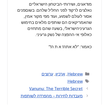
מודאגים, ושירותי-הביטחון הישראליים
נאלצים ‏לרקוד לפני החליל שלהם. בשוםפנים
אסור לעולם לשמוע, ועוד מפי מקור אמין,
‏שהאמריקאים הם שותפים מלאים בחימוש
הגרעיניהישראלי, בשעה שהם מתחזים
כאלופי ‏אי-ההפצה של נשק גרעיני.‏
כאמור: “לא אתה! א ת ה!”‏
Categories
Hebrew
,
ארכיון
,
ערוצים
Tags
Hebrew
Vanunu: The Terrible Secret
מעבדות לחירות – מהפרדה לשותפות