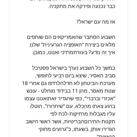
כבר נכנעה ופירקה את מתקניה.‏
אז מה עם ישראל?
השבוע הסתבר שהאמריקאים הם שותפים
מלאים ביצירת “האופציה הגרעינית” שלנו. ‏ ‏
איך זה נודע? בעזרתמרדכי ואנונו, כמובן.
במשך כל השבוע נערך בישראל פסטיבל
סביב האסיר, שיצא ביום רביעי לחופשי.‏ ‏
מערכת-הביטחון לא חדלהלרדפו גם אחרי 18
שנות מאסר, מהן 11 בבידוד מוחלט ‏‎-‎‏ ‏עונש
“אכזרי וברברי”, כפי שהגדיר זאתואנונו עצמו
ברגע צאתו מהכלא. עם “שיחרורו”, ‏הוטלו
עליו מגבלות מרחיקות-לכת לפי
תקנות-החירוםהבריטיות, אשר ראשי הישוב
הגדירו ‏אותן, בשעתו, כ”גרועים מחוקי
הנאצים”.