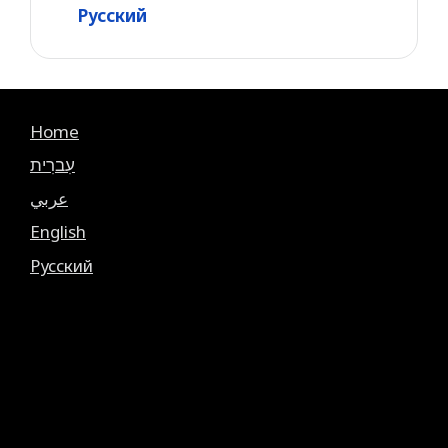
Русский
Home
עִברִית
عربي
English
Русский