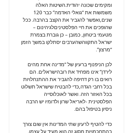
ומקימים שכונה יהודית.השיטות האלה
משמשות את “גואלי האדמה” כבר 120
שנים,ואפשר להגביר את הקצב בהרבה. ככל
שהופכים את חיי הפלסטיניםלגיהינום –
מטעמי ביטחון, כמובן – כן גוברת בצמרת
ישראל התקווהשהערבים יסתלקו במשך הזמן
“מרצון”.
לכן הניפנוף ברעיון של “מדינה אחת מהים
לירדן” אינו מפחיד את רובהישראלים. הם
רואים בו רק דחיפה להגביר את ההתנחלויות
בכל רחבי הגדה,כדי להבטיח שישראל תשלוט
בכל האזור הזה. ואשר לאוכלוסייה
הפלסטינית -לאריאל שרון ולדומיו יש הרבה
ניסיון בטיפול בהם.
כדי להטיף לרעיון שתי המדינות אין שום צורך
בהתחכמויות מסוג זה.הוא מעיד על עצמו.