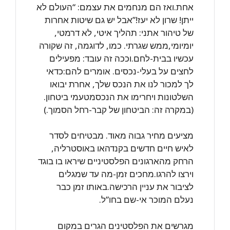
אחת.ואז הם מנחמים את עצמם: “העולם לא
ייתן! שרון לא יעז!”אבל יש גם שיטות אחרות
של טיהור אתני: תהליך איטי, לא דרמטי,
יומיומי,ממש שגרתי. כמו, לדוגמה, זה שקורה
עכשיו בבית-לחם.וככה זה עובד: מפעילים
לחצים על בעלי-נכסים. אומרים להם:כדאי
לך למכור לנו את הנכס שלך, אחרת יבואו
השלטונות ויחרימו את הנכסמטעמי ביטחון.
(במקרה זה: הביטחון של קבר-רחל הסמוך.)
מציעים מחיר גבוה מאוד. מבטיחים לסדר
לאיש חיים חדשים בקנדהאו באוסטרליה,
הרחק מהארגונים הפלסטיניים שיראו בו בוגד
וירצו להרגו.מחכים זמן-מה עד שמגלים
לציבור את עניין הרכישה.באותו זמן כבר
נעלם המוכר אי-שם בחו”ל.
מגרשים את הפלסטינים הגרים במקום