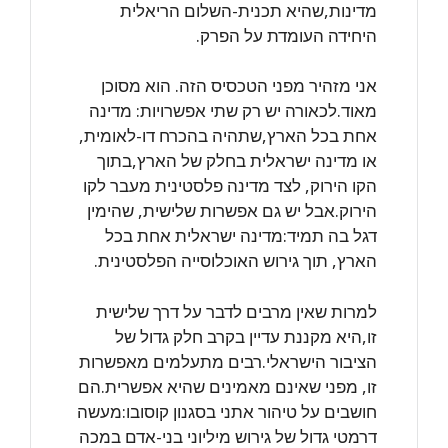
מדינות,שהיא תכנית-השלום הריאלית
היחידה העומדת על הפרק.
אני מזהיר מפני הטכסיס הזה. הוא מסוכן
מאוד.לכאורה יש רק שתי אפשרויות: מדינה
אחת בכל הארץ,שתהיה בהכרח דו-לאומית,
או מדינה ישראלית בחלק של הארץ,בתוך
הקו הירוק, לצד מדינה פלסטינית מעבר לקו
הירוק.אבל יש גם אפשרות שלישית, שהימין
דגל בה תמיד:מדינה ישראלית אחת בכל
הארץ, תוך גירוש האוכלוסייה הפלסטינית.
למרות שאין מרבים לדבר על דרך שלישית
זו,היא מקננת עדיין בקרב חלק גדול של
הציבור הישראלי.רבים מתעלמים מאפשרות
זו, מפני שאינם מאמינים שהיא אפשרית.הם
חושבים על טיהור אתני בסגנון קוסובו:מעשה
דרמטי גדול של גירוש מיליוני בני-אדם במכה