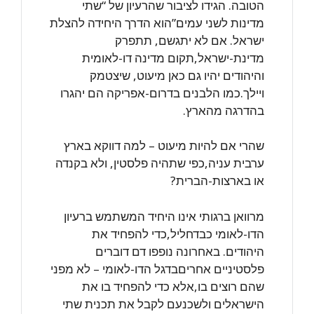
הטובה. הגידו לציבור שהרעיון של “שתי
מדינות לשני עמים”הוא הדרך היחידה להצלת
ישראל. אם לא יתגשם, תתפרק
מדינת-ישראל,תקום מדינה דו-לאומית
והיהודים יהיו גם כאן מיעוט, שיצטמק
ויילך.כמו הלבנים בדרום-אפריקה הם יהגרו
בהדרגה מהארץ.
שהרי אם להיות מיעוט – למה דווקא בארץ
ערבית עניה,כפי שתהיה פלסטין, ולא בקנדה
או בארצות-הברית?
מרוואן ברגותי אינו היחיד המשתמש ברעיון
הדו-לאומי כבדחליל,כדי להפחיד את
היהודים. באחרונה נופפו דם דוברים
פלסטיניים אחריםבדגל הדו-לאומי – לא מפני
שהם רוצים בו,אלא כדי להפחיד בו את
הישראלים ולשכנעם לקבל את תכנית שתי