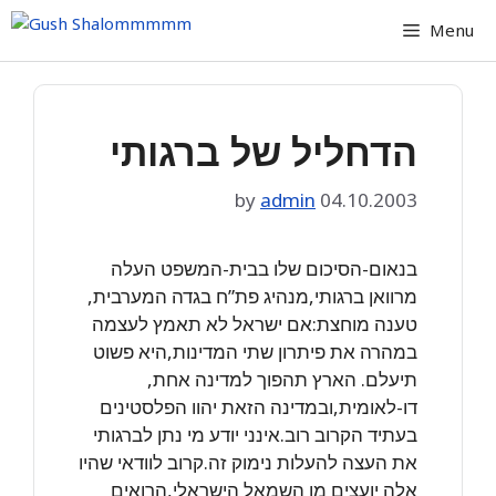
Skip
Menu
to
content
הדחליל של ברגותי
by
admin
04.10.2003
בנאום-הסיכום שלו בבית-המשפט העלה
מרוואן ברגותי,מנהיג פת”ח בגדה המערבית,
טענה מוחצת:אם ישראל לא תאמץ לעצמה
במהרה את פיתרון שתי המדינות,היא פשוט
תיעלם. הארץ תהפוך למדינה אחת,
דו-לאומית,ובמדינה הזאת יהוו הפלסטינים
בעתיד הקרוב רוב.אינני יודע מי נתן לברגותי
את העצה להעלות נימוק זה.קרוב לוודאי שהיו
אלה יועצים מן השמאל הישראלי,הרואים