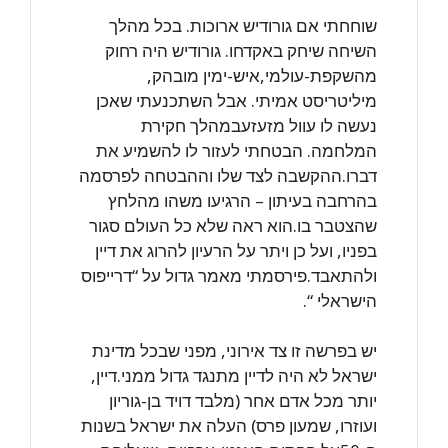
שוחחתי אם גורודיש ארוכות. בכל מהלך
השיחה שיחק באקדחו. גורודיש היה רחוק
מהשקפת-עולמי,איש-ימין מובהק,
מיליטריסט אמיתי. אבל השתכנעתי שאכן
נעשה לו עוול מזעזעבמהלך חקירת
המלחמה. הבטחתי לעזור לו להשמיע את
דברו.ההקשבה לצד שלו וההבטחה לפרסמה
בהרחבה בעיתון – הרגיעו משהו מהלחץ
שהצטבר בו.הוא ראה שלא כל העולם סגור
בפניו, ועל כן ויתר על הרעיון להרוג את דיין
ולהתאבד.פירסמתי מאמר גדול על “דרייפוס
הישראלי “.
יש בפרשה זו צד אירוני, מפני שבכל מדינת
ישראל לא היה לדיין מתנגד גדול ממני.דיין,
יותר מכל אדם אחר (מלבד דויד בן-גוריון
ועוזרו, שמעון פרס) העלה את ישראל בשנות