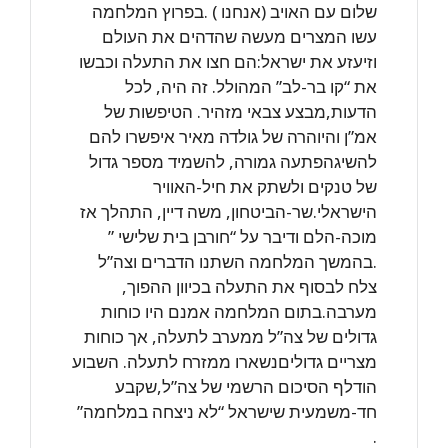
שלום עם האויב (אנחנו ) .בפרוץ המלחמה
עשו המצרים מעשה שהדהים את העולם
וזיעזע את ישראל:הם חצו את התעלה וכבשו
את “קו בר-לב” המהולל. זה היה, לכל
הדעות,מבצע צבאי מזהיר. הטיפשות של
אמ”ן והיוהרה של גולדה מאיר איפשרו להם
להשיגהפתעה גמורה, להשמיד מספר גדול
של טנקים ולשתק את חיל-האוויר
הישראלי.שר-הביטחון, משה דיין, התהלך אז
מוכה-הלם ודיבר על “חורבן בית שלישי ”
.בהמשך המלחמה השתנו הדברים וצה”ל
צלח לבסוף את התעלה בכיוון ההפוך,
מערבה.בתום המלחמה אמנם היו כוחות
גדולים של צה”ל ממערב לתעלה, אך כוחות
מצריים גדוליםנשארו ממזרח לתעלה. השבוע
הודלף הסיכום הרשמי של צה”ל,שקבע
חד-משמעית שישראל “לא ניצחה במלחמה”
.