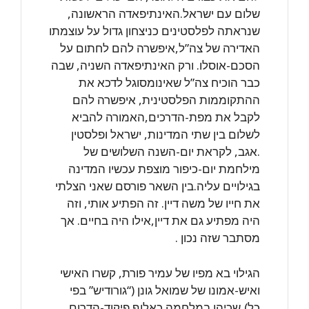
שלום עם ישראל.האינתיפאדה הראשונה,
שנראתה לפלסטינים כניצחון גדול על עוצמתו
האדירה של צה”ל,איפשרה להם לחתום על
הסכם-אוסלו. ורק האינתיפאדה השניה, שבה
כבר הוכיח צה”ל שאינומסוגל לדכא את
ההתקוממות הפלסטינית, איפשרה להם
לקבל את מפת-הדרכים,האמורה להביא
לשלום בין שתי המדינות, ישראל ופלסטין
.אגב, לקראת יום-השנה השלושים של
מילחמת יום-כיפור מוצפת עכשיו המדינה
בגילויים עליה.בין השאר פורסם שאני הצלתי
את חייו של משה דיין. זה הפתיע אותי, וזה
היה מפתיע גם את דיין,אילו היה בחיים. אך
מסתבר שזה נכון .
הגילוי בא מפיו של עמיר פורת, קשרו האישי
ואיש-אמונו של שמואל גונן (“גורודיש” בפי
כל),שכיהן במלחמה כאלוף פיקוד-הדרום.