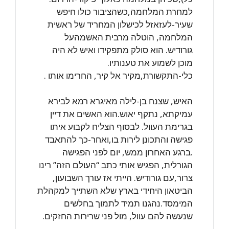
למחרת המלחמה,כשהציבור כולו חיפש
שעיר-לעזאזל לכישלון המחריד של ראשית
המלחמה, הוטלה מרבית האשמהעל
גורודיש. הוא סולק מתפקידו ואיש לא היה
מוכן לשמוע את טענותיו.
כלי-התקשורת,מקיר אל קיר, החרימו אותו .
האיש, שצנח בן-לילה מאיגרא רמא לבירא
עמיקתא, נתקף יאוש.הוא האשים את דיין
בגרימת העוול. לבסוף הצליח לקבוע איתו
פגישה והתכונן לירות בו,ואחר-כך להתאבד
.ברגע האחרון ממש, יום לפני הפגישה
הגורלית, הפגיש אותי כתב “העולם הזה” רינו
צרור,עם גורודיש. הייתי אז עורך השבועון,
הביטאון היחידי בארץ שלא השתייך למקהלת
המימסד.נהגנו תמיד לתמוך בחלשים
שנעשה להם עוול, מול פני שרירות החזקים.