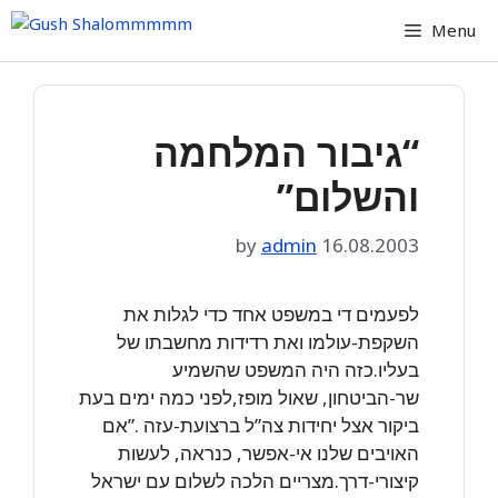
Skip
Menu
to
content
“גיבור המלחמה
והשלום”
by
admin
16.08.2003
לפעמים די במשפט אחד כדי לגלות את
השקפת-עולמו ואת רדידות מחשבתו של
בעליו.כזה היה המשפט שהשמיע
שר-הביטחון, שאול מופז,לפני כמה ימים בעת
ביקור אצל יחידות צה”ל ברצועת-עזה .”אם
האויבים שלנו אי-אפשר, כנראה, לעשות
קיצורי-דרך.מצריים הלכה לשלום עם ישראל