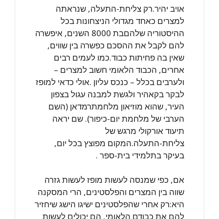
אויב יהיר.רק צליחת-התעלה, שנראתה
למצרים כאחד מגדולי הניצחונות בכל
ההיסטוריה שלהםבת 8000 השנים, איפשרה
להם לקבל את ההסכם כפשרה בין שווים,
שאין בה פחיתות כבוד.כמו לעמים רבים
אחרים, הכבוד הלאומי חשוב למצרים –
ולערבים בכלל – כנכס עליון .אולי כדאי למופז
לבקר בקאהיר ולגשת למבנה עגול בצפון
העיר, שהוא מוזיאון מלחמתרמדאן (השם
הערבי של מלחמת יום-כיפור). שם יראה
תיעוד אורקולי מרגש של
צליחת-התעלה.המקום מפוצץ בכל יום,
בעיקר בתלמידי בית-ספר .
אם, כפי שמנסה לעשות מופז לעשות גזרה
שווה בין המצרים והפלסטינים, הרי המסקנה
היא:רק אחרי שהפלסטינים ישיגו הישג שיחזיר
להם את כבודם הלאומי, הם יכולים לעשות