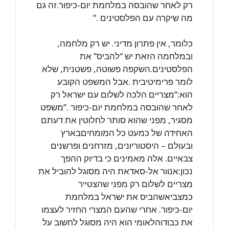
רק לאחר שהובסה במלחמת יום-כיפור.זה גם
מה שיקרה עם הפלסטינים .”
כלומר, אין פתרון מדיני. יש רק מלחמה,
ובמלחמה הזאת יש “להביס” את
הפלסטינים.השקפה פשוטה, פשטנית, שלא
לומר פרימיטיבית .אבל המשפט הקובע
הוא:”מצריים הלכה לשלום עם ישראל רק
לאחר שהובסה במלחמת יום-כיפור .”משפט
מסגיר, מפני שהוא סותר לחלוטין את דעתם
האחידה של כמעט כל המומחיםבארץ
ובעולם – היסטוריונים, מזרחנים ופרשנים
צבאיים. אלה מאמינים כי בדיוק ההפך
נכון:אנוור אל-סאדאת היה מסוגל להוביל את
מצריים לשלום רק מפני שהצטייר
כמצביאשהביס את ישראל במלחמת
יום-כיפור. אחרי שהעם המצרי החזיר לעצמו
את כבודוהלאומי הוא היה מסוגל לחשוב על