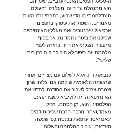
ה-50על הפסים האנטי-ערביים, שעליהם
היא מתנהלת עד היום. מעל דפי “העולם
הזה”לחמתי בו מדי שבוע, כתבתי נגדו מאות
מאמרים, חשפתי את עיסוקו בחפצים
ארכיאולוגייםגנובים ואת מעלליו האינטימיים
שסיכנו את ביטחון המדינה. אך בסוף,
מתברר, הצלתי את חייו .ובחזרה לעניין:
מלחמת יום-כיפור לא הובילה ל”חורבן בית
שלישי”,
כנבואת דיין, אלא לשלום עם מצריים, אחרי
שגאוותה הלאומית שוקמה.אם יצליחו שרון
וצמרת-צה”ל לשבור את ההודנה ולחדש את
האינתיפאדה, זה לא יביא לשבירתהעם
הפלסטיני. הוא, מן הסתם, יחזיק
מעמד,ואחרי הרבה-הרבה שפיכות-דמים
ינאם יאסר ערפאת בכנסת,כפי שעשה
סאדאת, “גיבור המלחמה והשלום “.