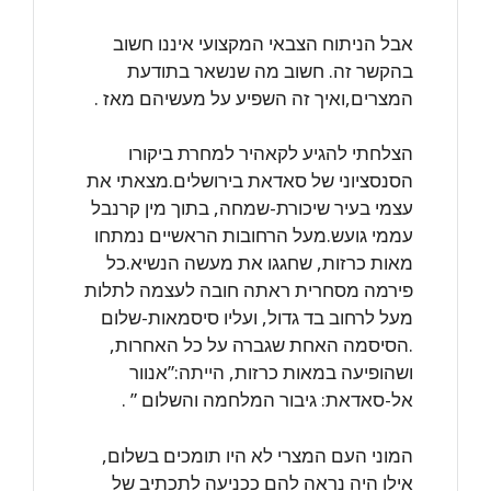
אבל הניתוח הצבאי המקצועי איננו חשוב
בהקשר זה. חשוב מה שנשאר בתודעת
המצרים,ואיך זה השפיע על מעשיהם מאז .
הצלחתי להגיע לקאהיר למחרת ביקורו
הסנסציוני של סאדאת בירושלים.מצאתי את
עצמי בעיר שיכורת-שמחה, בתוך מין קרנבל
עממי גועש.מעל הרחובות הראשיים נמתחו
מאות כרזות, שחגגו את מעשה הנשיא.כל
פירמה מסחרית ראתה חובה לעצמה לתלות
מעל לרחוב בד גדול, ועליו סיסמאות-שלום
.הסיסמה האחת שגברה על כל האחרות,
ושהופיעה במאות כרזות, הייתה:”אנוור
אל-סאדאת: גיבור המלחמה והשלום ” .
המוני העם המצרי לא היו תומכים בשלום,
אילו היה נראה להם ככניעה לתכתיב של