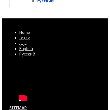
Русский
Home
עִברִית
عربي
English
Русский
SITEMAP