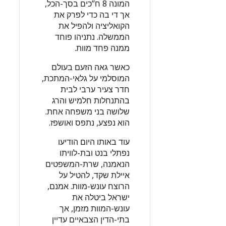
המונה 8 ח”כים בסך-הכל,
אך די בה כדי לפרק את
הקואליציה ולהפיל את
הממשלה. נתניהו פוחד
ממנה פחד מוות.
כאשר גאה הזעם בעולם
המוסלמי על גלאי-המתכת,
חדר צעיר ערבי לבית
בהתנחלות חלמיש והרג
שלושה בני משפחה אחת.
הוא נפצע, נתפס ואושפז.
עוד באותו היום הודיעו
נפתלי בנט ובת-לוויתו
הנאמנה, שרת-המשפטים
איילת שקד, להטיל על
הרוצח עונש-מוות. אמנם,
ישראל ביטלה את
עונש-המוות מזמן, אך
בתי-הדין הצבאיים עדיין