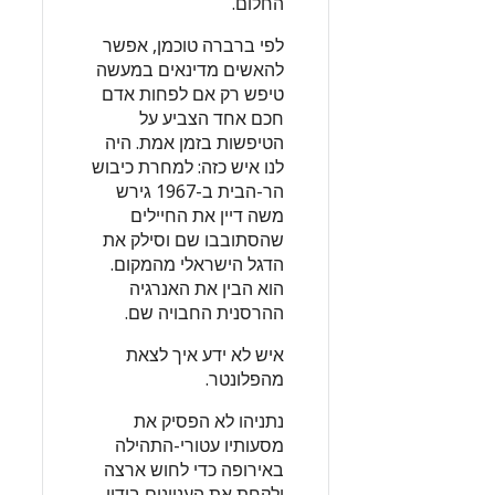
החלום.
לפי ברברה טוכמן, אפשר
להאשים מדינאים במעשה
טיפש רק אם לפחות אדם
חכם אחד הצביע על
הטיפשות בזמן אמת. היה
לנו איש כזה: למחרת כיבוש
הר-הבית ב-1967 גירש
משה דיין את החיילים
שהסתובבו שם וסילק את
הדגל הישראלי מהמקום.
הוא הבין את האנרגיה
ההרסנית החבויה שם.
איש לא ידע איך לצאת
מהפלונטר.
נתניהו לא הפסיק את
מסעותיו עטורי-התהילה
באירופה כדי לחוש ארצה
ולקחת את העניינים בידיו.