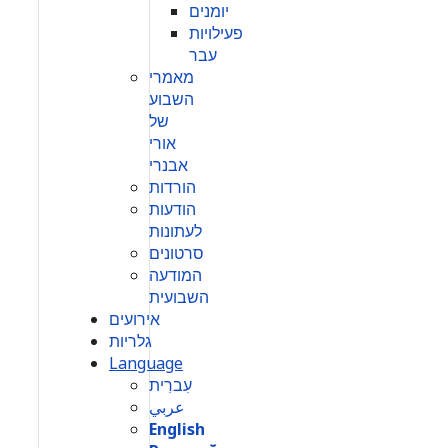
יומנים
פעילויות
עבר
מאמרי
השבוע
של
אורי
אבנרי
הורדות
הודעות
לעתונות
סרטונים
המודעה
השבועית
אירועים
גלריות
Language
עִברִית
عربي
English