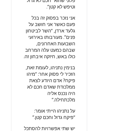
פלוני שהוא “חכם לא גדול
וטיפש לא קטן”.
אני נזכר בפסוק זה בכל
פעם כאשר אני חושב על
גלעד ארדן, “השר לביטחון
פנים”. מעורבותו באירועי
השבועות האחרונים,
שבהם כמעט עלה המרחב
כולו באש, חיזקה איבחון זה.
בנימין נתניהו, לעומת זאת,
הזכיר לי פסוק אחר: “מיהו
פיקח? אדם היודע לצאת
ממלכודת שאדם חכם לא
היה נכנס אליה
מלכתחילה.”
על נתניהו הייתי אומר:
“פיקח גדול וחכם קטן.”
יש שתי אפשרויות להסתכל