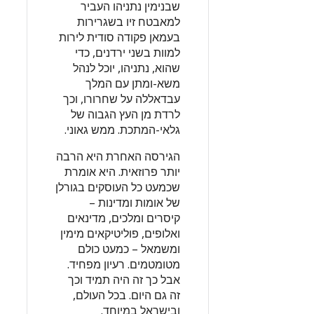
שבנימין נתניהו העביר
למאבטח זיו בשגרירות
בעמאן פקודה סודית לירות
למוות בשני ירדנים, כדי
שהוא, נתניהו, יוכל לנהל
משא-ומתן עם המלך
עבדאללה על שחרורו, וכך
לרדת מן העץ הגבוה של
גלאי-המתכת. ממש גאוני.
הגירסה האחרת היא הרבה
יותר פרוזאית. היא אומרת
שכמעט כל העוסקים בגורלן
של אומות ומדינות –
קיסרים ומלכים, מדינאים
ואלופים, פוליטיקאים מימין
ומשמאל – כמעט כולם
מטומטמים. רעיון מפחיד.
אבל כך זה היה תמיד וכך
זה גם היום. בכל העולם,
ובישראל במיוחד.