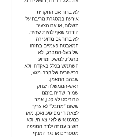
את בעל הדירה, רופא ירדני.
לא ברור אם התקרית
אירעה במסגרת מריבה על
תשלום, או אם הצעיר
הירדני שאף להיות שהיד.
לא ברור גם מדוע ירה
המאבטח פעמיים בחזהו
של בעל-המברג, ולא
ברגליו, למשל. ומדוע
השתמש בכלל באקדח, ולא
בכישורים של קרב-מגע,
שבהם התאמן.
ראש-הממשלה יצחק
שמיר, שהיה בזמנו
טרוריסט לא קטן, אמר
ששום “מחבל” לא צריך
לצאת חי מפיגוע. ואכן, מאז
כמעט איש לא יוצא חי, ולא
חשוב עם זה ילדה המניפה
מספריים או נגר המניף