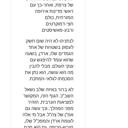
של צרפת, ואחר-כך עם
ראשי מדינות אירופה
המזרחית, כולם
חצי-דמוקרטים
ורבע-פאשיסטים.
לנתניהו לא היה שום חשק
לעסוק בשטויות של אחד
הגמדים שלו, ארדן, בשעה
שהוא עומד להיפגש עם
ענקי העולם. מבלי להבין
מה הוא עושה, הוא נתן את
הסכמתו לגלאי-המתכת.
לא ברור באיזה שלב נשאל
השב”כ. הגוף הזה, המקושר
למציאות הערבית, הזהיר
מפני המהלך, וכך עשה גם
אמ”ן של צה”ל. אבל מי אלה
לעומת ארדן והמפכ”ל שלו,
חובש-הכיפה, גם הוא חכם