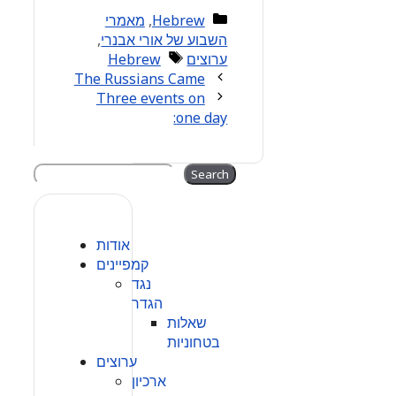
Categories
Hebrew
,
מאמרי
השבוע של אורי אבנרי
,
Tags
ערוצים
Hebrew
The Russians Came
Three events on
one day:
Search
Search
אודות
קמפיינים
נגד
הגדר
שאלות
בטחוניות
ערוצים
ארכיון