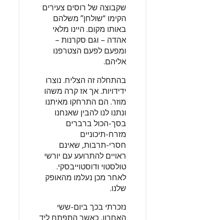
שקבוצה של רוסים צעירים
הקימו “שולחן” משלהם
באותו מקום. היינו מלאי
אהדה – וגם סקרנות –
ומפעם לפעם הצטרפנו
אליהם.
בהתחלה זה הצליח. נוצרו
ידידויות. אך אז קרה משהו
מוזר. הם התרחקו מאיתנו
ונתנו לנו להבין שאנחנו
בסך-הכול ברברים
מזרח-תיכוניים
חסרי-תרבות, שאינם
ראויים להתרועע עם יורשי
טולסטוי ודוסטוייבסקי.
לאחר מכן נעלמו מהאופק
שלנו.
נזכרתי בכך ביום-ששי
האחרון, כאשר התפתח ליד