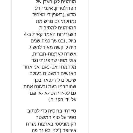
מוזמנים לגן-העדן של
הפרולטריון. אינני יודע
מדוע. (באופן די מצחיק
נמחקתי גם מרשימת
המוזמנים למסיבות
השגרירות האמריקאית ב-4
ביולי, ובמשך כמה שנים
היה לי קשה מאוד להשיג
אשרה לארצות-הברית.
אולי מפני שהפגנתי נגד
מלחמת ויאט-נאם. אני אחד
האנשים המעטים בעולם
שיכולים להתפאר בכך
שהוחרמו בעת ובעונה אחת
גם על-ידי הסי-אי-אי וגם
על-ידי הקג”ב.)
סיירתי ברוסיה כדי לכתוב
ספר על סוף המשטר
הקומוניסטי בארצות מזרח
אירופה (“לנין לא גר פה