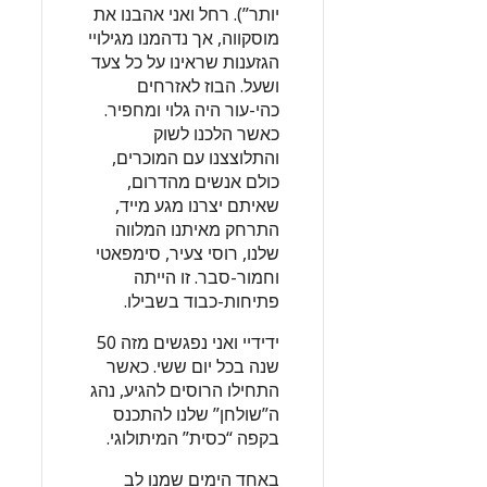
יותר”). רחל ואני אהבנו את
מוסקווה, אך נדהמנו מגילויי
הגזענות שראינו על כל צעד
ושעל. הבוז לאזרחים
כהי-עור היה גלוי ומחפיר.
כאשר הלכנו לשוק
והתלוצצנו עם המוכרים,
כולם אנשים מהדרום,
שאיתם יצרנו מגע מייד,
התרחק מאיתנו המלווה
שלנו, רוסי צעיר, סימפאטי
וחמור-סבר. זו הייתה
פתיחות-כבוד בשבילו.
ידידיי ואני נפגשים מזה 50
שנה בכל יום ששי. כאשר
התחילו הרוסים להגיע, נהג
ה”שולחן” שלנו להתכנס
בקפה “כסית” המיתולוגי.
באחד הימים שמנו לב