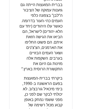
בברית-המועצות הייתה גם
גזענות עמוקה של הציבור
ה”לבן” בצפונה כלפי
העמים כהי-העור בדרומה.
כאשר עלו היהודים (יחד עם
הלא-יהודים) לישראל, הם
הביאו את הגישה הזאת
איתם. הם פשוט החליפו
את הארמנים, הצ’צ’נים
ושאר העמים הבזויים
בערבים. השקפות אלה
מזינות גם היום את
התקשורת הרוסית בארץ.”
ביקרתי בברית-המועצות
בפעם הראשונה ב-1990,
בימי מיכאיל גורבצ’וב. לא
יכולתי לבקר שם לפני כן,
מפני ששמי נמחק באופן
קבוע מכול רשימה של