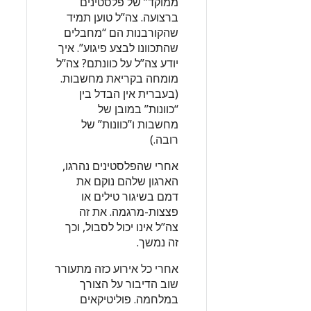
ממוקד” של פלסטינים
ברצועה. צה”ל טוען תמיד
שהקורבנות הם “מחבלים
שהתכוונו לבצע פיגוע”. איך
יודע צה”ל על כוונתם? צה”ל
מומחה בקריאת מחשבות.
(בעברית אין הבדל בין
“כוונות” במובן של
מחשבות ו”כוונות” של
רובה.)
אחרי שהפלסטינים נהרגו,
הארגון שלהם נוקם את
דמם בשיגור טילים או
פצצות-מרגמה. את זה
צה”ל אינו יכול לסבול, וכך
זה נמשך.
אחרי כל אירוע כזה מתעורר
שוב הדיבור על הצורך
במלחמה. פוליטיקאים