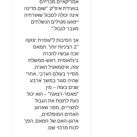
אמריקאיים מכריזים
בוועידת איפ”ק: “שום מדינה
אינה יכולה לסבול שאזרחיה
ייפגעו מטילים הנשלחים
מעבר לגבול.”
אך הסיבות ל”עופרת יצוקה
2″ רציניות יותר. חמאס
זוכה עכשיו להכרה
בינלאומית. ראש-ממשלת
עזה, איסמאעיל האניה,
מסייר בעולם הערבי, אחרי
שהיה סגור במשך ארבע
שנים בעזה – מין
“מאסר-רצועה” – הוא יכול
כעת לחצות את הגבול
למצריים, מפני שארגון
האחים המוסלמים,
ארגון-האם של חמאס, הפך
לכוח מרכזי שם.