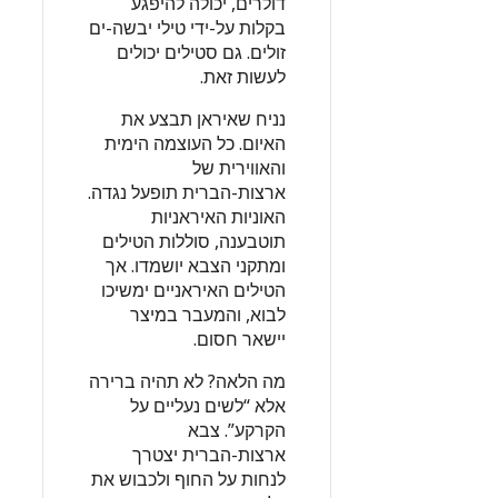
דולרים, יכולה להיפגע
בקלות על-ידי טילי יבשה-ים
זולים. גם סטילים יכולים
לעשות זאת.
נניח שאיראן תבצע את
האיום. כל העוצמה הימית
והאווירית של
ארצות-הברית תופעל נגדה.
האוניות האיראניות
תוטבענה, סוללות הטילים
ומתקני הצבא יושמדו. אך
הטילים האיראניים ימשיכו
לבוא, והמעבר במיצר
יישאר חסום.
מה הלאה? לא תהיה ברירה
אלא “לשים נעליים על
הקרקע”. צבא
ארצות-הברית יצטרך
לנחות על החוף ולכבוש את