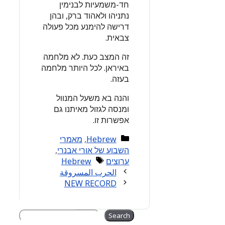
חד-משמעיות לבנימין
נתניהו ולאהוד ברק, ובהן
דרישה להימנע מכל פעולה
צבאית.
זה המצב כעת. לא מלחמה
באיראן. לכל היותר מלחמה
בעזה.
והנה בא משעל המנוול
ומנסה לגזול מאיתנו גם
אפשרות זו.
Categories
Hebrew
,
מאמרי
השבוע של אורי אבנרי
,
Tags
ערוצים
Hebrew
الحرب المسروقة
NEW RECORD
Search
Search