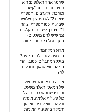
שאמר אחד האלופים: היא
תהיה הרבה יותר “קשה
וכואבת” (לערבים). “עופרת
יצוקה 2” לא תימשך שלושה
שבועות, כמו “עופרת יצוקה
1”. נצטרך לשבת במקלטים
(מי שיש להם מקלטים)
בסך הכול רק כמה יממות.
מדוע המלחמה
ברצועת-עזה בלתי-נמנעת?
בגלל המחבלים, כמובן. הרי
חמאס הוא ארגון-מחבלים,
לא?
אך כעת בא המנהיג העליון
של חמאס, חאלד משעל,
ומכריז שחמאס מוותר על
כול פעילות אלימה. מעתה
והלאה, הוא קובע, הארגון
יתמקד בהפגנות המוניות