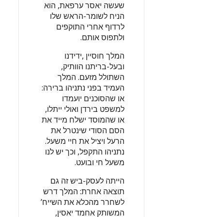
שעשה יאסר ערפאת, הוא
הניח לשומר-הראש שלו
לרדוף אחרי התוקפים
ולתפוס אותם.
המלך חוסיין ,ידידנו
ובעל-בריתנו הוותיק,
השתולל מזעם. המלך
העמיד בפני נתניהו ברירה:
או שהסוכנים יועמדו
למשפט בירדן ואולי ייתלו,
או שהמוסד ישלח מייד את
הסם הסודי שינטרל את
הרעל ויציל את חיי משעל.
נתניהו התקפל, וכך יש לנו
משעל חי ובועט.
הייתה לעסק-ביש זה גם
תוצאה אחרת: המלך דרש
לשחרר מהכלא את השייח’
המשותק אחמד יאסין,