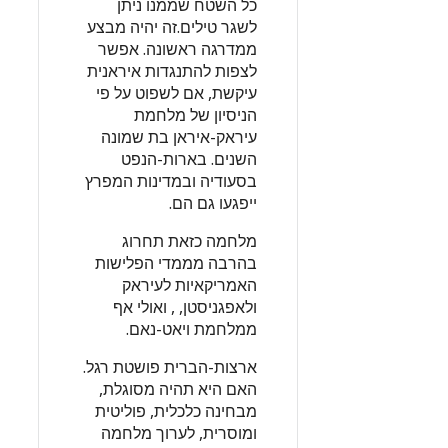
כל השטח שממנו ניתן
לשגר טילים.זה יהיה מבצע
ממדרגה ראשונה. אפשר
לצפות להתנגדות איראנית
עיקשת, אם לשפוט על פי
הניסיון של מלחמת
עיראק-איראן בת שמונה
השנים. בארות-הנפט
בסעודיה ובמדינות המפרץ
ייפגעו גם הם.
מלחמה כזאת תחרוג
בהרבה מממדי הפלישות
האמריקאיות לעיראק
ולאפגניסטן, , ואולי אף
ממלחמת ויאט-נאם.
ארצות-הברית פושטת רגל.
האם היא תהיה מסוגלת,
מבחינה כלכלית, פוליטית
ומוסרית, לערוך מלחמה