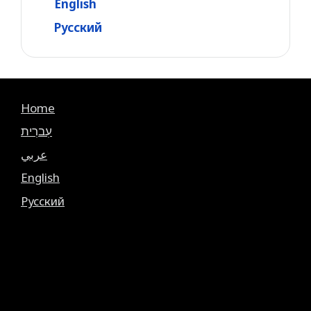
English
Русский
Home
עִברִית
عربي
English
Русский