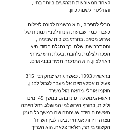
לאחד המאורעות המרגשים ביותר בחיי,
והחליטה לשנות כיוון.
מבלי לספר לי, היא נרשמה לקורס לצילום.
כעבור כמה שבועות הונחו לפניי תמונות של
אירוע מסוים. בחרתי בטובות שביניהן,
והסתבר שהן שלה. כך נתגלה הסוד. היא
הפכה לצלמת נלהבת, בעלת חוש יצירתי
ראוי לציון. היא התרכזה תמיד בבני-אדם.
בראשית 1993, כאשר גירש יצחק רבין 315
פעילים אסלאמיים אל מעבר לגבול לבנון,
הוקמו אוהלי-מחאה מול משרד
ראש-הממשלה. גרנו בהם במשך 45 ימים
ולילות, בחורף הירושלמי המושלג. רחל הייתה
האישה היחידה ששהתה שם במשך כל הזמן.
נוצרה ידידות אמיתית בינה לבין השייח’
הקיצוני ביותר, רא’אד צלאח. הוא העריך