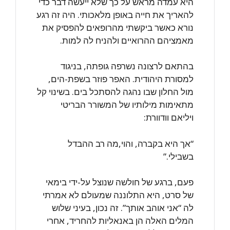
היא עמדה מראש על כך שלא ייעשה דבר כדי
להאריך את חייה באופן מלאכותי. היה זה רגע
נורא כאשר ביקשתי מהרופאים להפסיק את
מאמציהם ההרואיים ולהניח לה למות.
בהתאם לרצונה נשרפה גופתה, בניגוד
למסורת היהודית. האפר פוזר בשפת-הים,
מול החלון שבו נהגה להסתכל בים. בשינוי קל
מתאימות מילותיו של המשורר הבריטי
ויליאם וודוורת:
“אך היא בקברה, והוי,מה רב ההבדל
בשבילי.”
פעם, ברגע של חולשה שנוצל על-ידי בימאי
של סרט, היא התלוננה שמעולם לא אמרתי
לה “אני אוהב אותך”. זה נכון, בעיני שלוש
המלים האלה הן באנאליות להחריד, אחרי