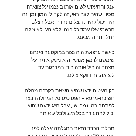
ענק והתעקש לשים אותו בעצמו על צווארה.
מכיוון שהיה קצר-ראי, זה לקח לו המון זמן. זה
היה יכול להיות תצלום נהדר, אבל הצלם
הרשמי שלו עמד כל הזמן ללא נוע ולא צילם.
רחל רתחה מכעס.
כאשר ערפאת היה נצור במוקטעה ואנחנו
שימשנו לו מגן אנושי, הוא נישק אותה על
מצחה והוביל אותה בידו במדרגות עד
ליציאה. זה דווקא צולם.
רק מעטים ידעו שהיא נושאת בקרבה מחלה
חשוכת-מרפא – הפטיטיס סי. המחלה רבצה
לפתחה כמו נמר ישן, אבל היא ידעה שהוא
יכול להתעורר בכל רגע ולבלוע אותה.
מחלת-הכבד הזאת התגלתה אצלה לפני
יותר מ-20 שנה. לפני כל פגישה עם הרופא –