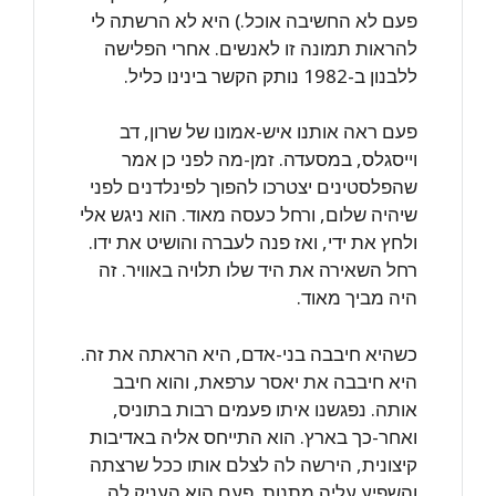
פעם לא החשיבה אוכל.) היא לא הרשתה לי
להראות תמונה זו לאנשים. אחרי הפלישה
ללבנון ב-1982 נותק הקשר בינינו כליל.
פעם ראה אותנו איש-אמונו של שרון, דב
וייסגלס, במסעדה. זמן-מה לפני כן אמר
שהפלסטינים יצטרכו להפוך לפינלדנים לפני
שיהיה שלום, ורחל כעסה מאוד. הוא ניגש אלי
ולחץ את ידי, ואז פנה לעברה והושיט את ידו.
רחל השאירה את היד שלו תלויה באוויר. זה
היה מביך מאוד.
כשהיא חיבבה בני-אדם, היא הראתה את זה.
היא חיבבה את יאסר ערפאת, והוא חיבב
אותה. נפגשנו איתו פעמים רבות בתוניס,
ואחר-כך בארץ. הוא התייחס אליה באדיבות
קיצונית, הירשה לה לצלם אותו ככל שרצתה
והשפיע עליה מתנות. פעם הוא העניק לה