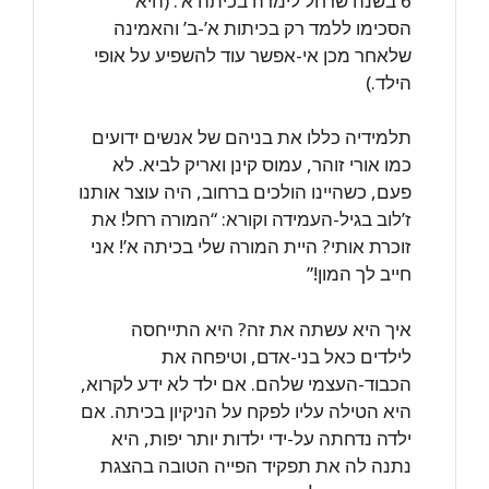
6 בשנה שרחל לימדה בכיתה א’. (היא
הסכימו ללמד רק בכיתות א’-ב’ והאמינה
שלאחר מכן אי-אפשר עוד להשפיע על אופי
הילד.)
תלמידיה כללו את בניהם של אנשים ידועים
כמו אורי זוהר, עמוס קינן ואריק לביא. לא
פעם, כשהיינו הולכים ברחוב, היה עוצר אותנו
ז’לוב בגיל-העמידה וקורא: “המורה רחל! את
זוכרת אותי? היית המורה שלי בכיתה א’! אני
חייב לך המון!”
איך היא עשתה את זה? היא התייחסה
לילדים כאל בני-אדם, וטיפחה את
הכבוד-העצמי שלהם. אם ילד לא ידע לקרוא,
היא הטילה עליו לפקח על הניקיון בכיתה. אם
ילדה נדחתה על-ידי ילדות יותר יפות, היא
נתנה לה את תפקיד הפייה הטובה בהצגת