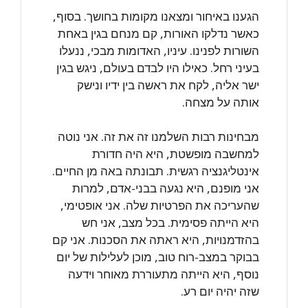
הגענו באיחור ומצאנו מקומות בחושך. בסוף,
כאשר נדלקו האורות, קם מנחם בגין באחת
השורות לפנינו. עיניו, האדומות מבכי, ננעלו
בעיני רחל. כאילו היו לבדם בעולם, ניגש בגין
ישר אליה, לקח את ראשה בין ידיו ונישק
אותה על מצחה.
מבחינות רבות השלמנו זה את זה. אני נוטה
למחשבה מופשטת, היא היה חדורת
אינטליגנציה רגשית. תבונתה באה מן החיים.
אני מופנם, היא נגעה בבני-אדם, למרות
שהעריכה את הפרטיות שלה. אני אופטימי,
היא הייתה פסימית. בכל מצב, אני חש
בהזדמנויות, היא ראתה את הסכנות. אני קם
בבוקר במצב-רוח טוב, מוכן לעלילות של יום
נוסף, היא הייתה מתעוררת מאוחר וידעה
שזה יהיה יום רע.