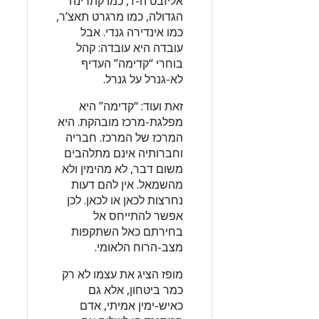
אליזבט ה-1, כמו קתרינה
הגדולה, כמו מרגרט תאצ’ר,
כמו אינדירה גנדי. אבל
עובדה היא עובדה: קהל
בוחרי “קדימה” העדיף
לא-גנרל על גנרל.
זאת ועוד: “קדימה” היא
מפלגת-מרכז מובהקת. היא
המרכז של המרכז. חבריה
וחברותיה אינם מתלהבים
משום דבר, לא מהימין ולא
מהשמאל. אין להם דעות
נחרצות לכאן או לכאן. לכן
אפשר להתייחס אל
בחירתם כאל השתקפות
מצב-הרוח הלאומי.
מופז הציג את עצמו לא רק
כמר ביטחון, אלא גם
כאיש-ימין אמיתי, אדם