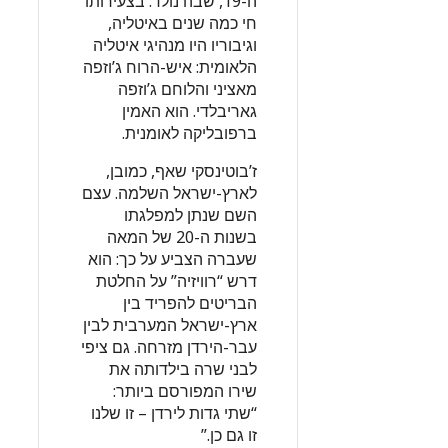
ה-19, שבה נולד. בצעירותו
חי כמה שנים באיטליה,
וגיבוריו היו מנהיגי איטליה
הלאומית: איש-הרוח ג’וזפה
מאציני והלוחם ג’וזפה
גאריבלדי. הוא האמין
ברפובליקה לאומנית.
ז’בוטינסקי שאף, כמובן,
לארץ-ישראל השלמה. עצם
השם שנתן למפלגתו
בשנות ה-20 של המאה
שעברה הצביע על כך: הוא
דרש “רוויזיה” על החלטת
הבריטים להפריד בין
ארץ-ישראל המערבית לבין
עבר-הירדן מזרחה. גם ציפי
לבני שרה בילדותה את
שירו המפורסם ביותר:
“שתי גדות לירדן – זו שלנו
זו גם כן.”