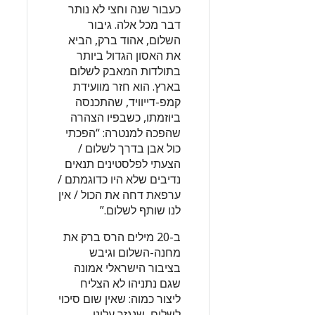
כעבור שנה וחצי לא נותר
דבר מכל אלה. גיבור
השלום, אהוד ברק, הביא
את האסון הגדול ביותר
בתולדות המאבק לשלום
בארץ. הוא חזר מוועידת
קמפ-דייוויד, שהתכנסה
ביוזמתו, כשבפיו הצהרה
שהפכה למנטרה: “הפכתי
כול אבן בדרך לשלום /
הצעתי לפלסטינים תנאים
נדיבים שלא היו כדוגמתם /
ערפאת דחה את הכול / אין
לנו שותף לשלום.”
ב-20 מילים הרס ברק את
מחנה-השלום וגיבש
בציבור הישראלי אמונה
שגם נתניהו לא הצליח
ליצור כמוה: שאין שום סיכוי
לשלום, שנגזר עלינו