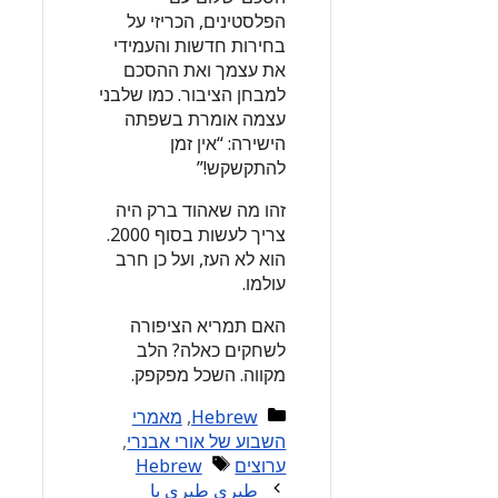
הפלסטינים, הכריזי על
בחירות חדשות והעמידי
את עצמך ואת ההסכם
למבחן הציבור. כמו שלבני
עצמה אומרת בשפתה
הישירה: “אין זמן
להתקשקש!”
זהו מה שאהוד ברק היה
צריך לעשות בסוף 2000.
הוא לא העז, ועל כן חרב
עולמו.
האם תמריא הציפורה
לשחקים כאלה? הלב
מקווה. השכל מפקפק.
Categories
Hebrew
,
מאמרי
השבוע של אורי אבנרי
,
Tags
ערוצים
Hebrew
طيري طيري يا