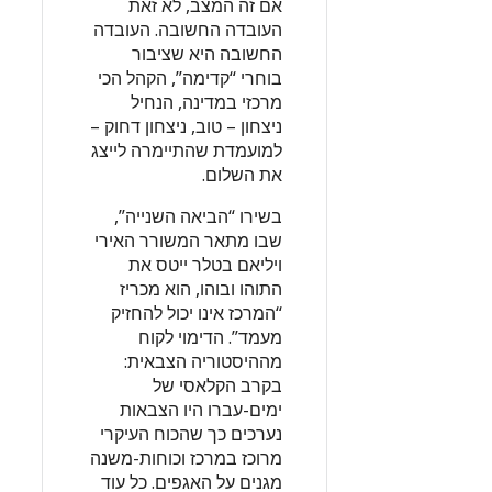
אם זה המצב, לא זאת
העובדה החשובה. העובדה
החשובה היא שציבור
בוחרי “קדימה”, הקהל הכי
מרכזי במדינה, הנחיל
ניצחון – טוב, ניצחון דחוק –
למועמדת שהתיימרה לייצג
את השלום.
בשירו “הביאה השנייה”,
שבו מתאר המשורר האירי
ויליאם בטלר ייטס את
התוהו ובוהו, הוא מכריז
“המרכז אינו יכול להחזיק
מעמד”. הדימוי לקוח
מההיסטוריה הצבאית:
בקרב הקלאסי של
ימים-עברו היו הצבאות
נערכים כך שהכוח העיקרי
מרוכז במרכז וכוחות-משנה
מגנים על האגפים. כל עוד