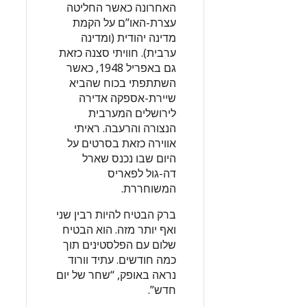
האחרונה כאשר החליטה
עצרת-האו”ם על הקמת
מדינה יהודית (ומדינה
ערבית). חוויתי סצנה כזאת
גם באפריל 1948, כאשר
השתתפתי בכוח שהביא
שיירת-אספקה אדירה
לירושלים המערבית
הנצורה והרעבה. ראיתי
אווירה כזאת בסרטים על
היום שבו נכנס שארל
דה-גול לפאריס
המשוחררת.
ברק הבטיח להיות רבין שני
ואף יותר מזה. הוא הבטיח
שלום עם הפלסטינים תוך
כמה חודשים. עתיד וורוד
נראה באופק, “שחר של יום
חדש”.