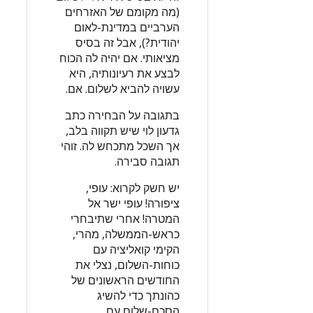
(מה מקומם של האזרחים
הערביים במדינת-לאום
יהודית?), אבל זה בסיס
מציאותי. אם יהיה לה הכוח
לבצע את רעיונותיה, היא
עשויה להביא לשלום. אם.
בתגובה על הבחירה כתב
גדעון לוי שיש תקווה בלב,
אך השכל מתכחש לה. זוהי
תגובה סבירה.
יש חשק לקרוא: עופי,
ציפורה! עופי ישר אל
המטרה! אחרי שתיבחרי
כראש-הממשלה, מהרי,
הקימי קואליציה עם
כוחות-השלום, נצלי את
החודשים הראשונים של
כהונתך כדי להשיג
הסכם-שלום עם