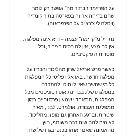
על הפריימריז ב”קדימה” אפשר רק לומר
שהם בדיחה ארוזה בפארסה בתוך קומדיה
(ויסלח לי צ’רצ’יל על הפרפראזה).
נתחיל מ”קדימה” עצמה – היא אינה מפלגה,
אין לה מצע, אין לה בסיס בציבור, וכל
מוסדותיה פיקטיביים.
כאשר פרש אריאל שרון מהליכוד והכריז על
מפלגה חדשה, באו אליו פליטי כל המפלגות,
כל מי שחשב שאין לו סיכוי להתקדם
במפלגתו שלו. בבחינת אופורטוניסטים מכל
המפלגות, התאחדו! שמעון פרס וחיים רמון
ממפלגת העבודה, אולמרט, לבני, מאיר
שיטרית, וברגע האחרון גם מופז, מהליכוד.
לא היה להם שום דבר משותף, חוץ
מהאמונה שאם ייאחזו בכנפי בגדו של שרון