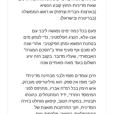
שאת מדיניות-החוץ קובע הנשיא
(בארצות-הברית וצרפת) או ראש-הממשלה
(בבריטניה ובישראל).
פעם בכל כמה ימים נפגשה ליבני עם
אבו-עלא, הנציג הפלסטיני, כדי לטחון מים
בטחנת המשא-ומתן הפיקטיבי. אחרי שנה
לא סוכם אף סעיף אחד ב”הסכם המגרה”
האבסורדי, שעליו מדובר. בקצב הזה יגיע
השלום בעוד מאה-מאתיים שנה.
היכן עומדים מופז ולבני מבחינה מדינית?
לגבי מופז אין ספק: הוא מיליטריסט מובהק,
איש הימין בכל רמ”ח אבריו, מתרפס לפני
המימסד החרדי, ידיד המתנחלים. כהונתו
תבטיח, במקרה הטוב, קיפאון מוחלט בזירה
המדינית, תוך התרחבות מואצת של
ההתנחלויות. בקיצור: מלחמת-נצח.