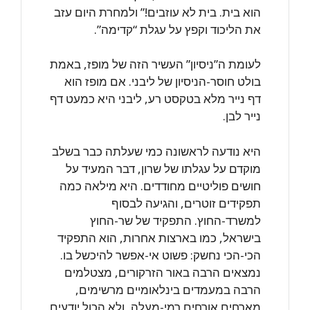
הוא בית. בית לא עוזבים!” ולמחרת היום עזב
את הליכוד וקפץ על עגלת “קדימה”.
לעומת ה”ניסיון” העשיר הזה של מופז, באמת
בולט חוסר-הניסיון של ליבני. אם מופז הוא
דף נייר מלא בטקסט רע, ליבני היא כמעט דף
נייר לבן.
היא נודעה לראשונה כמי שעלתה כבר בשלב
מוקדם על עגלתו של שרון, דבר המעיד על
חושים פוליטיים מחודדים. היא מילאה כמה
תפקידים זוטרים, והגיעה לבסוף
למשרד-החוץ. התפקיד של שר-החוץ
בישראל, כמו בארצות אחרות, הוא התפקיד
הכי-הכי נחשק: פשוט אי-אפשר להיכשל בו.
נמצאים הרבה באור הזרקורים, מצטלמים
הרבה במעמדים בינלאומיים מרשימים,
מארחים אורחים רמי-מעלה, ולא הכול יודעים