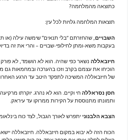
כתוצאה מהמלחמה?
תוצאות המלחמה גלויות לכל עין:
השבויים
, שהחזרתם “בלי תנאים” שימשה עילה (או תרו
בעקבות משא-ומתן לחילופי-שבויים – והרי את זה בדי
חיזבאללה
נשאר כפי שהיה. הוא לא הושמד, לא פורק מנ
הוכיחו את עצמם בקרב וזכו בהערכה ובמחמאות גם מפי
של חיזבאללה המשיכה לתפקד היטב עד הרגע האחרון. 
חסן נסראללה
חי וקיים. הוא לא נהרג. יוקרתו מרקיע
ותמונתו מתנוססת על הקירות ממרוקו עד עיראק.
הצבא הלבנוני
יתפרש לאורך הגבול, לצד כוח בינלאומי 
הכוח הזה לא יבוא במקום חיזבאללה. חיזבאללה יישאר
הצליח לסלק אותו אף מכפר אחד. זה היה פשוט בלתי-א