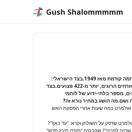
Skip
Gush Shalommmmm
to
content
שלושים ושלושה ימי מלחמה. יותר מאשר בכל מלחמה קודמת מאז 1949.בצד הישראלי:
154 הרוגים – מהם 117 חיילים. 3970 רקטות, 37 אזרחים הרוגים, יותר מ-422 פצועים.בצד
ים, מספר בלתי-ידוע של לוחמי
ה ושם.מה הושג במחיר נורא זה?
 את אולמרט כמה שעות אחרי הפסקת האש.
למרט שדפק על השולחן וקרא: “עד כאן!”?
היה לפניה”? שהבטיח “מזרח תיכון חדש”