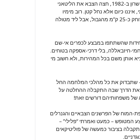
לשם השוואה: במלחמת-לבנון הראשונה, זו של אריאל שרון ב-1982, חצה הצבא את הליטאני
איננו כיום אלא נחל קטן. רוב מימיו
מנוצלים הרחק משם בצפון. בקטע האחרון שלו הוא מרוחק כ-25 ק”מ מהגבול, אבל ליד מטולה
ידות שהשתתפו במבצע לכפרים אי-שם
וחמי-חיזבאללה, בלי דרכי-אספקה בטוחים.
א אותן משם בכל המהירות, ולא חשוב מי
 – שתבדוק את כל מהלכי המלחמה החל
 את הדרך שבה התקבלה ההחלטה על
יפת-המוח של הפרשנים הצבאיים והגנרלים
 המטופש – כמעט ואמרתי “פלילי” –
תקבלה בציבור כמעשה של פוליטיקאים
גדניים.