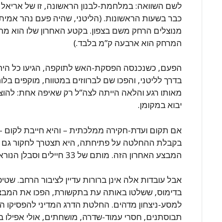
כבר בשעות הראשונות. (הליטני, שהיה פעם נהר אמיתי, 
המרחק הוא ארבעה ק”מ בלבד.)
הפעם, כשנכנסה הפסקת-האש לתוקפה, הגיעו כל היח
בדרך לליטני, והפכו שם לברווזים במטווח, מוקפים בל
מאותו רגע והלאה הייתה לצה”ל רק שאיפה אחת: להוצי
יבוא במקומן.
אם תקום ועדת-חקירה ממלכתית – והיא חייבת לקום
בקבלת ההחלטה על פתיחתה, היא תצטרך לחקור גם
המבצע האחרון הזה. מותם של 33 חיילים וסבלן הנורא של משפחותיהם דורשים זאת!
אבל עובדות אלה אינן ברורות עדיין לציבור הרחב. שט
בדימוס, ששלטו באותה עת בתקשורת, הפכו את המבצע
למסע-ניצחון מדהים. החלטת הדרג המדיני להפסיקו ה
תבוסתנים, חסרי עמוד-שדרה, מושחתים, אולי אפילו בו