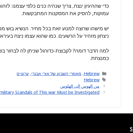
כדי שההיגיון ינצח, צריך שנהיה כנים כלפי עצמנו: לזהו
עמוקות, להסיק את המסקנות המתבקשות.
יש מישהו שרוצה למנוע זאת בכל מחיר. הנשיא בוש מכר
ניצחון מזהיר על הרשעים. כמו שהוא עצמו ניצח בעיראק
למה הדבר דומה? לקבוצת-כדורגל שניתן לה לבחור בש
כמנצחת.
Categories
Hebrew
,
מאמרי השבוע של אורי אבנרי
,
ערוצים
Tags
Hebrew
من الهوس إلى الهلوس
 military Scandals of This war Must be Investigated.