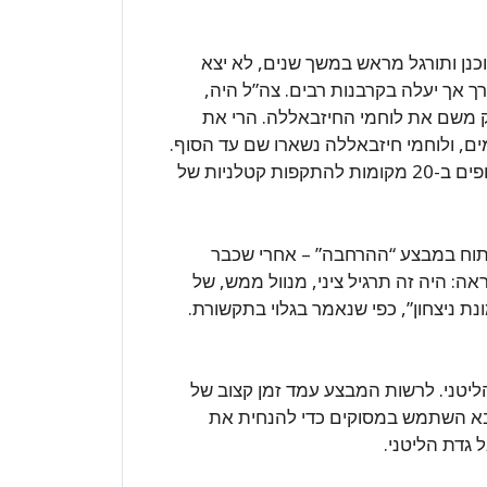
נן ותורגל מראש במשך שנים, לא יצא
רך אך יעלה בקרבנות רבים. צה”ל היה,
ק משם את לוחמי החיזבאללה. הרי את
מים, ולוחמי חיזבאללה נשארו שם עד הסוף.
אילו כבשנו 20 עיירות כאלה, החיילים והטנקים היו חשופים ב-20 מקומות להתקפות קטלניות של
פתוח במבצע “ההרחבה” – אחרי שכבר
: היה זה תרגיל ציני, מנוול ממש, של
נת ניצחון”, כפי שנאמר בגלוי בתקשורת.
יטני. לרשות המבצע עמד זמן קצוב של
בא השתמש במסוקים כדי להנחית את
 גדת הליטני.