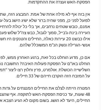
הפסקת-האש ועצרה את ההתקדמות.
אין בזה אף לא מילה אחת של אמת. המבצע הזה, שתוכ
לפועל לפני כן, מפני שהיה ברור שלא ישיג הישג בעל-ע
אמנם, כובש שטחים נרחבים, אך בלי כל יכולת להרחי
העיירה בינת-ג’בייל, סמוך לגבול, כבש צה”ל שלוש פע
אנשי-הגרילה ונשק הנ”מ המשוכלל שלהם.
אם כן, מדוע הוחלט בכל זאת, ברגע האחרון ממש, ל
הוחלט באו”ם על הפסקת פעולות האיבה? התשובה נוראה
השלישייה הכושלת. אולמרט, פרץ וחלוץ רצו ליצור “תמו
על המזבח הזה הוקרבו חייהם של 33 חיילים.
המטרה הייתה לצלם את החיילים המנצחים על גדות הל
48 שעות, עד כניסת הפסקת-האש לתוקפה. אף שהצ
החיילים, היעד לא הושג. בשום מקום לא הגיע הצבא אל