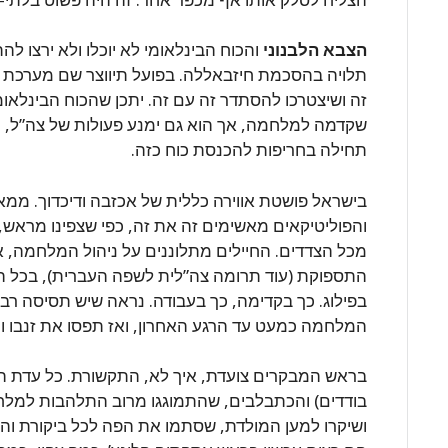
הצבא הלבנוני
והכוח הבינלאומי לא יוכלו ולא ירצו 
תלויה בהסכמת חיזבאללה. בפועל תיווצר שם מערכת עד
זה ושיצטרכו להסתדר זה עם זה. יתכן שהכוח הבינלאומ
שקדמה למלחמה, אך הוא גם ימנע פעולות של צה”ל, כגו
תחילה בחריפות להכנסת כוח כזה.
בישראל פושטת אווירה כללית של אכזבה ודיכדוך. ממא
והפוליטיקאים מאשימים זה את זה, כפי שצפינו מראש
מכל הצדדים. החיילים מתלוננים על ניהול המלחמה, אנ
התספוקת (עוד תרומה צה”לית לשפה העברית), בכל המפ
בפילוג. כך בקדימה, כך בעבודה. נראה שיש תסיסה רב
המלחמה כמעט עד הרגע האחרון, ואז תפסו את זנבו ונ
בראש המבקרים צועדת, איך לא, התקשורת. כל עדת המ
בודדים) והכתבלבים, שהתמוגגו מרוב התלהבות למלחמה, 
ושיקרו למען המולדת, שסתמו את הפה לכל ביקורת וה