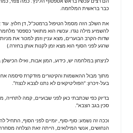
הם רצים עכשיו בראש אספסוף הלינץ’. כמה צפוי, כמה
כבר בראשית המלחמה.
את השלב הזה מסמל הטיפול ברמטכ”ל, דן חלוץ. עוד את
להשמיע מילה נגדו. עכשיו הוא מתואר כספסר מלחמה.
שדות-הקרב הבוערים, מצא עניין וזמן למכור את מניותיו
שרגע לפני הסוף הוא מצא זמן לקנות אותן בחזרה.)
לניצחון במלחמה יש, כידוע, המון אבות, ואילו הכישלון
מתוך מבול ההאשמות והקיטורים מזדקרת סיסמה אחת,
בעל-זיכרון: “הפוליטיקאים לא נתנו לצבא לנצח”.
בדיוק כפי שכתבתי כאן לפני שבועיים, קמה לתחייה, מ
סכין בגב הצבא”.
וככה זה נשמע: סוף-סוף, יומיים לפני הסוף, התחיל לה
הנחושים, אנשי המילואים, הייתה זאת הצלחה מסחררת.