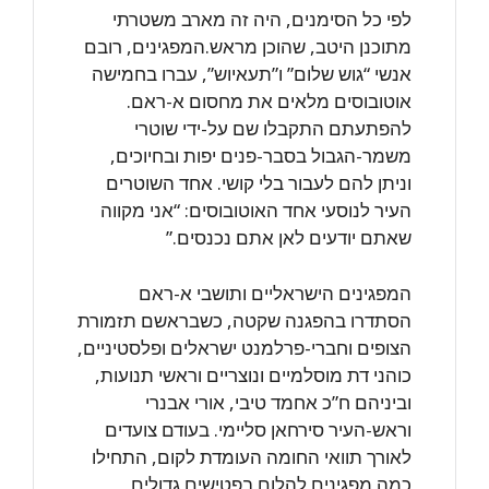
לפי כל הסימנים, היה זה מארב משטרתי
מתוכנן היטב, שהוכן מראש.המפגינים, רובם
אנשי “גוש שלום” ו”תעאיוש”, עברו בחמישה
אוטובוסים מלאים את מחסום א-ראם.
להפתעתם התקבלו שם על-ידי שוטרי
משמר-הגבול בסבר-פנים יפות ובחיוכים,
וניתן להם לעבור בלי קושי. אחד השוטרים
העיר לנוסעי אחד האוטובוסים: “אני מקווה
שאתם יודעים לאן אתם נכנסים.”
המפגינים הישראליים ותושבי א-ראם
הסתדרו בהפגנה שקטה, כשבראשם תזמורת
הצופים וחברי-פרלמנט ישראלים ופלסטיניים,
כוהני דת מוסלמיים ונוצריים וראשי תנועות,
וביניהם ח”כ אחמד טיבי, אורי אבנרי
וראש-העיר סירחאן סליימי. בעודם צועדים
לאורך תוואי החומה העומדת לקום, התחילו
כמה מפגינים להלום בפטישים גדולים