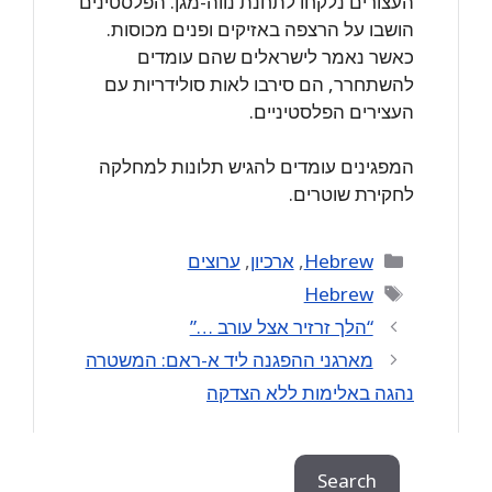
העצורים נלקחו לתחנת נווה-מגן. הפלסטינים
הושבו על הרצפה באזיקים ופנים מכוסות.
כאשר נאמר לישראלים שהם עומדים
להשתחרר, הם סירבו לאות סולידריות עם
העצירים הפלסטיניים.
המפגינים עומדים להגיש תלונות למחלקה
לחקירת שוטרים.
Categories
Hebrew
,
ארכיון
,
ערוצים
Tags
Hebrew
“הלך זרזיר אצל עורב …”
מארגני ההפגנה ליד א-ראם: המשטרה
נהגה באלימות ללא הצדקה
Search
Search