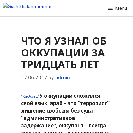
Skip
Menu
to
content
ЧТО Я УЗНАЛ ОБ
ОККУПАЦИИ ЗА
ТРИДЦАТЬ ЛЕТ
17.06.2017
by
admin
У оккупации сложился
“Ха-Арец”
свой язык: араб – это “террорист”,
лишение свободы без суда –
“административное
задержание”, оккупант – всегда
жертва, а писать о совершаемых