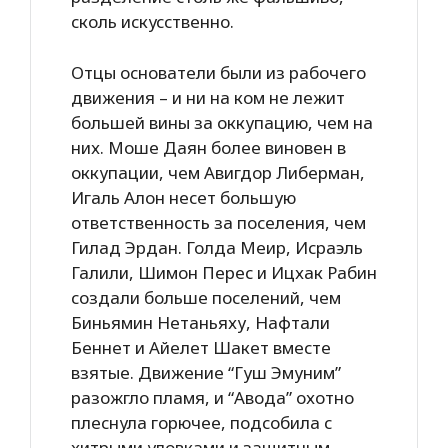
сколь искусственно.
Отцы основатели были из рабочего
движения – и ни на ком не лежит
большей вины за оккупацию, чем на
них. Моше Даян более виновен в
оккупации, чем Авигдор Либерман,
Игаль Алон несет большую
ответственность за поселения, чем
Гилад Эрдан. Голда Меир, Исраэль
Галили, Шимон Перес и Ицхак Рабин
создали больше поселений, чем
Биньямин Нетаньяху, Нафтали
Беннет и Айелет Шакет вместе
взятые. Движение “Гуш Эмуним”
разожгло пламя, и “Авода” охотно
плеснула горючее, подсобила с
хитрыми уловками и защитным