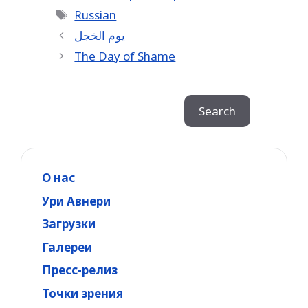
Tags
Russian
يوم الخجل
The Day of Shame
Search
Search
О нас
Ури Авнери
Загрузки
Галереи
Пресс-релиз
Точки зрения