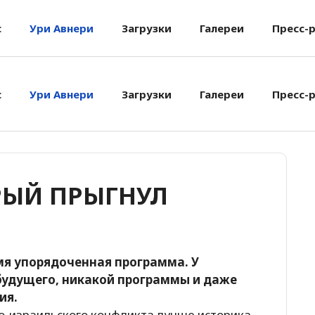
с
Ури Авнери
Загрузки
Галереи
Пресс-
с
Ури Авнери
Загрузки
Галереи
Пресс-
РЫЙ ПРЫГНУЛ
мя упорядоченная программа. У
будущего, никакой программы и даже
ия.
о-израильского конфликта лучше историка