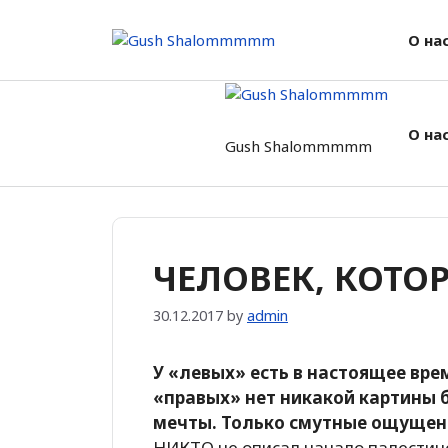
Skip
to
О на
content
О на
Gush Shalommmmm
ЧЕЛОВЕК, КОТО
30.12.2017
by
admin
У «левых» есть в настоящее вре
«правых» нет никакой картины 
мечты. Только смутные ощущен
НИКТО не описал начало палестин