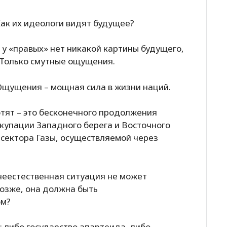
ак их идеологи видят будущее?
 у «правых» нет никакой картины будущего,
 Только смутные ощущения.
 Ощущения – мощная сила в жизни наций.
отят – это бесконечного продолжения
купации Западного берега и Восточного
сектора Газы, осуществляемой через
неестественная ситуация не может
озже, она должна быть
ом?
: либо государство апартеида, либо