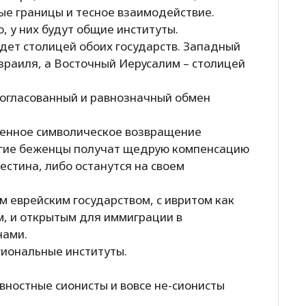
е границы и тесное взаимодействие.
, у них будут общие институты.
ет столицей обоих государств. Западный
зраиля, а Восточный Иерусалим – столицей
огласованный и равнозначный обмен
ченное символическое возвращение
угие беженцы получат щедрую компенсацию
естина, либо останутся на своем
м еврейским государством, с ивритом как
, и открытым для иммиграции в
нами.
гиональные институты.
вностные сионисты и вовсе не-сионисты