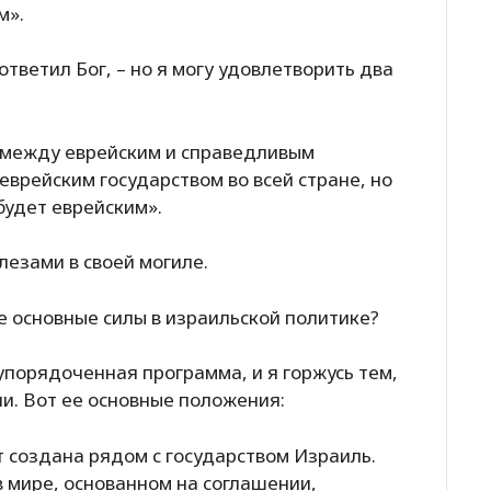
м».
ответил Бог, – но я могу удовлетворить два
 между еврейским и справедливым
 еврейским государством во всей стране, но
будет еврейским».
лезами в своей могиле.
 основные силы в израильской политике?
упорядоченная программа, и я горжусь тем,
ии. Вот ее основные положения:
 создана рядом с государством Израиль.
в мире, основанном на соглашении,