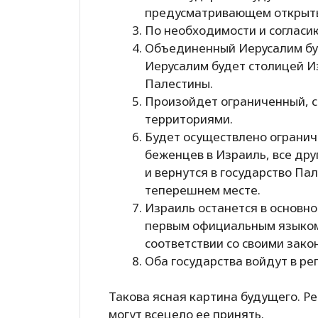
предусматривающем открыты
По необходимости и согласию
Объединенный Иерусалим буд
Иерусалим будет столицей И
Палестины.
Произойдет ограниченный, с
территориями.
Будет осуществлено ограни
беженцев в Израиль, все др
и вернутся в государство Пал
теперешнем месте.
Израиль останется в основно
первым официальным языком
соответствии со своими зако
Оба государства войдут в ре
Такова ясная картина будущего. Ре
могут всецело ее принять.