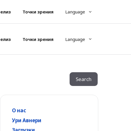
релиз
Точки зрения
Language
релиз
Точки зрения
Language
Search
Search
О нас
Ури Авнери
Загрузки