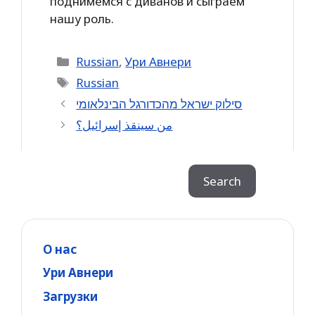
поднимемся с диванов и сыграем
нашу роль.
Categories
Russian
,
Ури Авнери
Tags
Russian
סילוק ישראל מהכדורגל הבינלאומי
من سينقذ إسرائيل؟
Search
Search
О нас
Ури Авнери
Загрузки