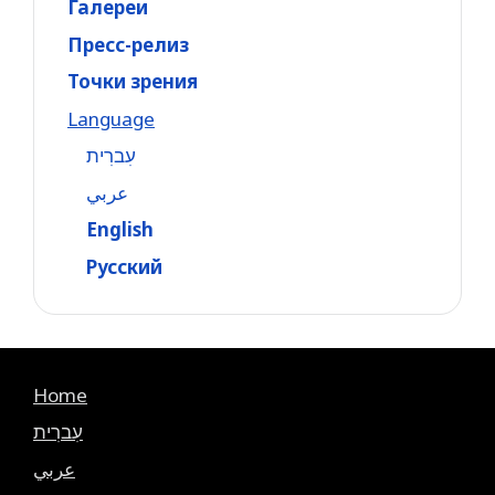
Галереи
Пресс-релиз
Точки зрения
Language
עִברִית
عربي
English
Русский
Home
עִברִית
عربي