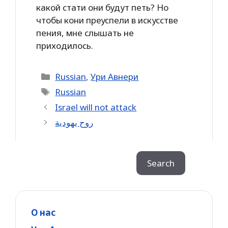
какой стати они будут петь? Но
чтобы кони преуспели в искусстве
пения, мне слышать не
приходилось.
Categories
Russian
,
Ури Авнери
Tags
Russian
Israel will not attack
روح يهودية
Search
Search
О нас