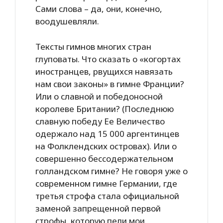
Сами слова – да, они, конечно,
воодушевляли.
Тексты гимнов многих стран
глуповаты. Что сказать о «когортах
иностранцев, рвущихся навязать
нам свои законы» в гимне Франции?
Или о славной и победоносной
королеве Британии? (Последнюю
славную победу Ее Величество
одержало над 15 000 аргентинцев
на Фолклендских островах). Или о
совершенно бессодержательном
голландском гимне? Не говоря уже о
современном гимне Германии, где
третья строфа стала официальной
заменой запрещенной первой
строфы, которую пели мои