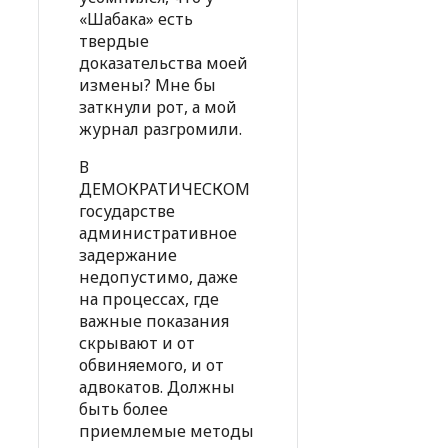
«Шабака» есть
твердые
доказательства моей
измены? Мне бы
заткнули рот, а мой
журнал разгромили.
В
ДЕМОКРАТИЧЕСКОМ
государстве
административное
задержание
недопустимо, даже
на процессах, где
важные показания
скрывают и от
обвиняемого, и от
адвокатов. Должны
быть более
приемлемые методы