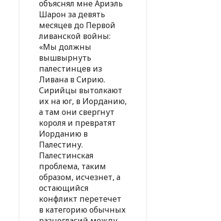
объяснял мне Ариэль
Шарон за девять
месяцев до Первой
ливанской войны:
«Мы должны
вышвырнуть
палестинцев из
Ливана в Сирию.
Сирийцы вытолкают
их на юг, в Иорданию,
а там они свергнут
короля и превратят
Иорданию в
Палестину.
Палестинская
проблема, таким
образом, исчезнет, а
остающийся
конфликт перетечет
в категорию обычных
разногласий между