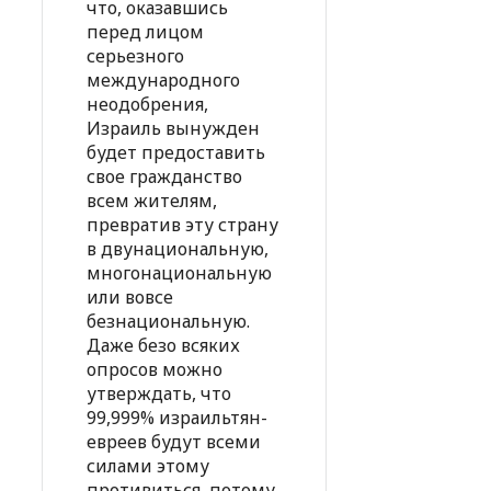
что, оказавшись
перед лицом
серьезного
международного
неодобрения,
Израиль вынужден
будет предоставить
свое гражданство
всем жителям,
превратив эту страну
в двунациональную,
многонациональную
или вовсе
безнациональную.
Даже безо всяких
опросов можно
утверждать, что
99,999% израильтян-
евреев будут всеми
силами этому
противиться, потому