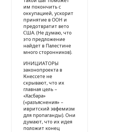
такой шаг поможет
им покончить с
оккупацией, ускорит
принятие в ООН и
предотвратит вето
США. (Не думаю, что
это предложение
найдет в Палестине
много сторонников).
ИНИЦИАТОРЫ
законопроекта в
Кнессете не
скрывают, что их
главная цель –
«Хасбара»
(«разъяснения» –
ивритский эвфемизм
для пропаганды). Они
думают, что их идея
положит конец