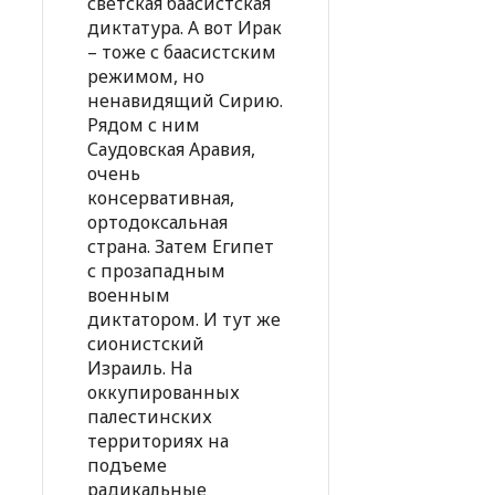
светская баасистская
диктатура. А вот Ирак
– тоже с баасистским
режимом, но
ненавидящий Сирию.
Рядом с ним
Саудовская Аравия,
очень
консервативная,
ортодоксальная
страна. Затем Египет
с прозападным
военным
диктатором. И тут же
сионистский
Израиль. На
оккупированных
палестинских
территориях на
подъеме
радикальные