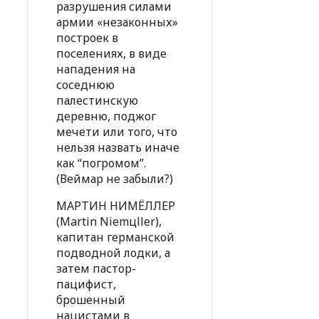
разрушения силами
армии «незаконных»
построек в
поселениях, в виде
нападения на
соседнюю
палестинскую
деревню, поджог
мечети или того, что
нельзя назвать иначе
как “погромом”.
(Веймар не забыли?)
МАРТИН НИМЁЛЛЕР
(Martin Niemцller),
капитан германской
подводной лодки, а
затем пастор-
пацифист,
брошенный
нацистами в