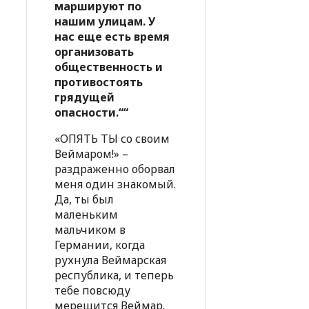
маршируют по
нашим улицам. У
нас еще есть время
организовать
общественность и
противостоять
грядущей
опасности.““
«ОПЯТЬ ТЫ со своим
Веймаром!» –
раздраженно оборвал
меня один знакомый.
Да, ты был
маленьким
мальчиком в
Германии, когда
рухнула Веймарская
республика, и теперь
тебе повсюду
мерещится Веймар.