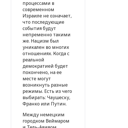
процессами в
современном
Израиле не означает,
что последующие
события будут
непременно такими
же. Нацизм был
уникален во многих
отношениях. Когда с
реальной
демократией будет
покончено, на ее
месте могут
возникнуть разные
режимы. Есть из чего
выбирать: Чаушеску,
Франко или Путин.
Между немецким
городком Веймаром
и Тель-Авивом