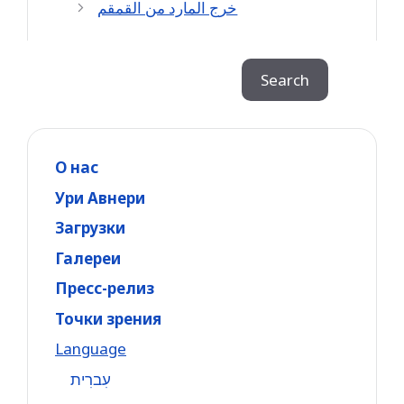
خرج المارد من القمقم
Search
Search
О нас
Ури Авнери
Загрузки
Галереи
Пресс-релиз
Точки зрения
Language
עִברִית