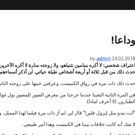
داعا!
by
admin
24.02.201
عتراف شخصي: لا أكره بنيامين نتنياهو، ولا زوجته سارة.لا أكره الآخرين 
دث ذلك من قبل ثلاثة أو أربعة أشخاص طيلة حياتي. لن أذكر أسماءهم.
دث ذلك ذات مرة في رواق الكنيست، وعرفني حينها على زوجته الثانية.
ي المرة الثانية التقينا عندما خرجنا من معرض الصور للمصور بول غو
لطيارين. (لا أعرف لماذا).
أنت تبدو مثل إيرول فلين!” قال لي. لم أرَ ذات مرة فيلما لهذا الممثل،
ا شك أنه كانت خلافات بيننا في الكنيست وهذا أمر طبيعي.