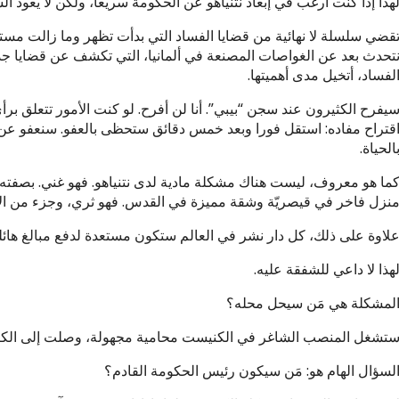
هذا إذا كنت أرغب في إبعاد نتنياهو عن الحكومة سريعا، ولكن لا يعود 
قضي سلسلة لا نهائية من قضايا الفساد التي بدأت تظهر وما زالت مستم
تحدث بعد عن الغواصات المصنعة في ألمانيا، التي تكشف عن قضايا جدي
لفساد، أتخيل مدى أهميتها.
يفرح الكثيرون عند سجن “بيبي”. أنا لن أفرح. لو كنت الأمور تتعلق بر
قتراح مفاده: استقل فورا وبعد خمس دقائق ستحظى بالعفو. سنعفو عن 
الحياة.
ما هو معروف، ليست هناك مشكلة مادية لدى نتنياهو. فهو غني. بص
نزل فاخر في قيصريّة وشقة مميزة في القدس. فهو ثري، وجزء من الأ
لاوة على ذلك، كل دار نشر في العالم ستكون مستعدة لدفع مبالغ هائل
هذا لا داعي للشفقة عليه.
لمشكلة هي مَن سيحل محله؟
تشغل المنصب الشاغر في الكنيست محامية مجهولة، وصلت إلى الكنيست
لسؤال الهام هو: مَن سيكون رئيس الحكومة القادم؟