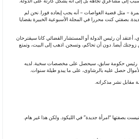
السبب إلى مشاعري تجاهه بل إلى أنه يشكل كارثة على الدولة.
رة – مثل قضية الغواصات – أنه يجب إبعاده فورا. نحن لم
دة. بصفتي كنت محررا في المجلة الأسبوعية الخبيرة بقضايا
أي، أعتقد أن رئيس الدولة أو المستشار القضائي كانا سيقترحان
زوجتك أيضا. دون أن تحاكم، وتسجن. اذهب إلى البيت، وتمتع
فته رئيس حكومة سابق، سيحصل على مخصصات سخية. لديه
موال حصل عليه بالرشاوى، على ما يبدو طيلة سنوات.
ة مقابل نشر مذكراته.
 بصفتها “امرأة جديدة” في الليكود. ولكن هذا غير هام.