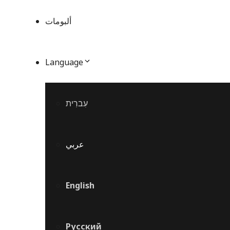
ألبومات
Language
עִברִית
عربي
English
Русский