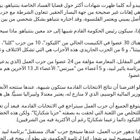
بدو أنه كلما ظهرت شهادات أكثر حول قضايا الفساد الخاصة بنتنياهو، يز
ي إهانات غير صحيحة من جهة اليسار الحقير. تتعاون الشرطة مع حزب
صل يميني ويعتمر القلنسوة، وقد اختاره نتنياهو بشكل شخصي من بين أ
ذا، سيكون رئيس الحكومة القادم شبيها إلى حد معين بنتنياهو. ماذا سي
تنا”، و 6 من الحزب الحاريدي. هذه الأحزاب هي التي تشكل الائتلاف وعدد إجمالي مقاعدها هو 67 مقعدا.
ضوا.
و افترضنا أن نتائج الانتخابات القادمة ستكون شبيهة، عندها ستتجه ال
زير المالية الوسيم، الذي لا منازع له، يعتبر معتدلا وليبراليا نسبيًّا. 
توقع الجميع أن حزب العمل سيتراجع في الانتخابات القادمة. فبعد أن ت
لتخلص من اللعنة التي لحقت به بصفته “حزبا شكنازيّا”. ولكن هذه الخطو
لليكود دائما زعيما شكنازيّا رغم أن الأكثرية فيه من الشرقيين).
ذا تدهور حزب العمل، عندها سينجح حزب “هناك مستقبل” برئاسة لبيد 
هذا سيصبح لبيد مرشحا رائدا لرئاسة الحكومة، شريطة أن ينجح في ا