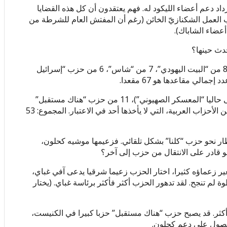
داد دعم أعضاء الليكود له. فهم يعتقدون أن كل هذه القضايا
 العمل الشكنازيّ الخائن (رغم أن المفتش العام للشرطة من
عضاء الشاباك).
حدث حينها؟
هناك 30 عضوا في الكنيست الحالي من “الليكود”، 10 من حزب “كلنا”، 8 من “البيت اليهودي”، 7 من “شاس”، 6 من حزب “إسرائيل
في المقابل، المعارضة مؤلفة من 24 عضوا من حزب العمل (الذي يدعى حاليا “المعسكر الصهيوني”)، 11 من حزب “هناك مستقبل”
برئاسة يائير لبيد، و 5 أعضاء من “ميرتس”. الأعضاء الـ 13 الآخرين هم من الأحزاب العربية، التي لا يأخذها أحد في الاعتبار. المجموع: 53
أنظار نحو حزب “كلنا” بشكل تلقائي. فزعيمها موشيه كحلون،
هل هو قادر على الانتقال من حزب إلى آخر؟
غير زعماؤه كثيرا، اختار الحزب زعيما شرقيا يدعى آفي غباي،
ة لم تنجح. لقد تدهور الحزب أكثر فأكثر برئاسة غباي. (يختار
أكثر. قد يصبح حزب “هناك مستقبل” حزبا كبيرا في الكنيست،
لحصول على دعم كحلون.