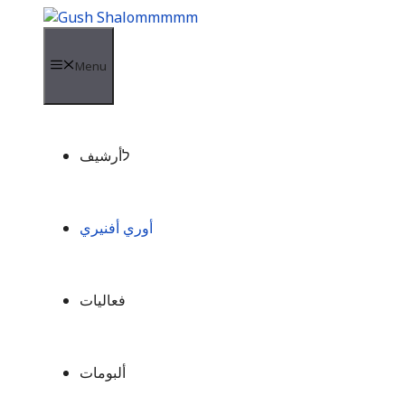
Skip
to
content
Menu
לأرشيف
أوري أفنيري
فعاليات
ألبومات