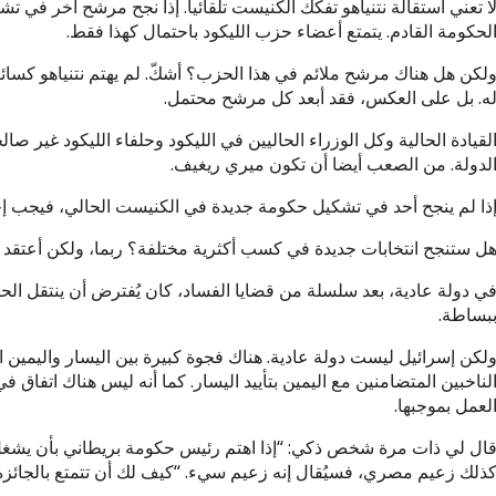
ا تعني استقالة نتنياهو تفكك الكنيست تلقائيا. إذا نجح مرشح آخر في
لحكومة القادم. يتمتع أعضاء حزب الليكود باحتمال كهذا فقط.
لكن هل هناك مرشح ملائم في هذا الحزب؟ أشكّ. لم يهتم نتنياهو كسائر ال
ه. بل على العكس، فقد أبعد كل مرشح محتمل.
لقيادة الحالية وكل الوزراء الحاليين في الليكود وحلفاء الليكود غير
لدولة. من الصعب أيضا أن تكون ميري ريغيف.
ذا لم ينجح أحد في تشكيل حكومة جديدة في الكنيست الحالي، فيجب إجر
ل ستنجح انتخابات جديدة في كسب أكثرية مختلفة؟ ربما، ولكن أعتقد 
ي دولة عادية، بعد سلسلة من قضايا الفساد، كان يُفترض أن ينتقل الح
بساطة.
لكن إسرائيل ليست دولة عادية. هناك فجوة كبيرة بين اليسار واليمين ا
لناخبين المتضامنين مع اليمين بتأييد اليسار. كما أنه ليس هناك اتفاق
لعمل بموجبها.
ال لي ذات مرة شخص ذكي: “إذا اهتم رئيس حكومة بريطاني بأن يشغل م
ذلك زعيم مصري، فسيُقال إنه زعيم سيء. “كيف لك أن تتمتع بالجائزة 