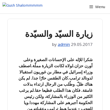
Skip
Menu
to
content
زيارة السيّد والسيّدة
by
admin
29.05.2017
شكرا للإله على الإحسانات الصغيرة وعلى
أورن حزان.لولاه لكانت الزيارة مملّة.اصطف
وزراء إسرائيل في مطار بن غوريون استقبالا
لدونالد ترامب.كان الطقس حارّا جدا. لم يكن
هناك ظلّ. وطُلب من الرجال ارتداء بدلات
غامقة. فكان هذا الطلب فظيعا حقا.لم يرغب
الكثير من الوزراء بالمشاركة، ولكن رئيس
الحكومة أجبرهم على المشاركة مهددا.ويا
للعجب – عندما هبط ترامب وعقيلته من