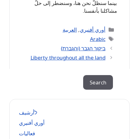
بينما سنظلّ نحن هنا، وسنضطر إلى حلّ
مشاكلنا بأنفسنا.
Categories
أوري أفنيري
,
العربية
Tags
Arabic
ביקור הגבר (והגברת)
Liberty throughout all the land
Search
Search
לأرشيف
أوري أفنيري
فعاليات