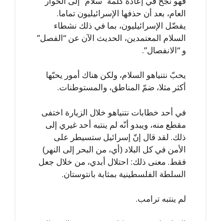
فهو نجح في إعادة كلمة “سلام” إلى الحوار
العام، بعد أن حذفها الإسرائيليون تماما.
يفضّل الإسرائيليون، بما في ذلك نشطاء
السلام المعتمدين، الحديث الآن عن “الفصل”
و “الانفصال”.
يحبّ نتنياهو السلام، ولكن هناك أمور يحبّها
أكثر مثلا، ضمّ المناطق، والمستوطنات.
في أحد خطابات نتنياهو خلال الزيارة اختفى
مقطع منه، ويبدو أنّه لم ينتبه أحد غيري إلى
ذلك. لقد قال إنّ إسرائيل ستسيطر على
الأمن في كل البلاد (أي، من البحر إلى النهر)
فقط. معنى ذلك: احتلال أبدي، من خلال جعل
السلطة الفلسطينية بمثابة بانتوستان.
لم ينتبه ترامب.