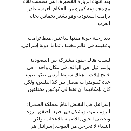
بعد انتهاء الزيارة القصيرة، التي تضمنت لقاء
مع مجموعة كبيرة من الحكام العرب، غادر
ترامب السعودية وهو يشعر بحماس تجاه
العرب.
بعد رحلة جوية مدتها ساعتين، هبط ترامب
وعقيلته في عالم مختلف تماما: دولة إسرائيل.
ليست هناك حدود مشتركة بين السعودية
وإسرائيل. في الواقع، في مكان واحد – في
خليج إيلات – هناك شريط أردني ضيّق طوله
عدة كيلومترات يفصل بين كلا البلدين، ولكن
كان بإمكانهما أن تقعا في كوكبين مختلفين.
إسرائيل هي النقيض التامّ لمملكة الصحراء
الرومانسية، ويشكل فيها صيد الصقور ثروة،
وتحظى الخيول الأصيلة بالإعجاب، ولكن
النساء لا تخرجن من البيوت. إسرائيل هي