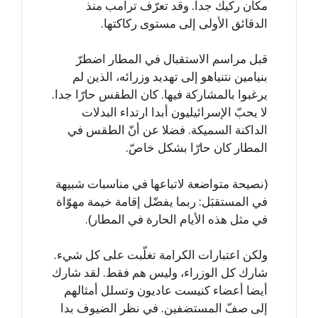
مكان ركيك جدا. وقد تعرّف ترامب منذ
الدقائق الأولى إلى مستوى ركاكتها.
قبل مراسم الاستقبال في المطار اضطرّ
بنيامين نتنياهو إلى تهديد وزرائه، الذين لم
يرغبوا بالمشاركة فيها. كان الطقس حارّا جدا.
لا يحبّ الإسرائيليون أبدا ارتداء البدلات
الداكنة السميكة. فضلا عن أنّ الطقس في
المطار كان حارّا بشكل خاصّ.
(نصيحة متواضعة لاتباعها في مناسبات شبيهة
في المستقبَل: ربما يفضّل إقامة خيمة مهوّاة
في مثل هذه الأيام الحارة في المطار).
ولكن اعتبارات الكرامة تغلّبت على كل شيء.
شارك كل الوزراء، وليس هم فقط. لقد شارك
أيضا أعضاء كنيست عاديون وتسلل أمثالهم
إلى صفّ المستضفين. في نظر الضيوف بدا