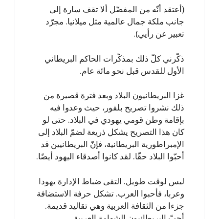
(أعتقد أنّه من المفضّل ألا تقف سارة إلى
جانب ملكة جمال عالمية مثل ميلانيا. مجرّد
تعبير عن رأيي).
ذكّرني كلّ ذلك بمذكّرات الحاكم البريطاني
الأول للقدس قبل نحو مائة عام.
غزا البريطانيون البلاد وبعد فترة قصيرة من
ذلك نشروا تصريح بلفور، حيث وعدوا فيه
بإقامة وطن قومي يهودي في البلاد. حتى لو
كان هذا التصريح يشكل ذريعة لضمّ البلاد إلى
الإمبراطورية البريطانية، فإنّ البريطانيين قد
أحبّوا البلاد حقّا. لقد كانوا أصدقاء اليهود أيضًا.
ليس لوقت طويل. التقى ضباط الإدارة يهودا
وعربا، فأحبوا العرب. تشكل حرفة الاستضافة
جزءا من الثقافة العربية وهي تقاليد قديمة.
أحبّ البريطانيون الشهامة العربية.