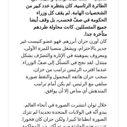
الطائرة الرئاسية، كان ينتظره عدد كبير من
الشخصيات الهامة. لم يقف كل وزراء
الحكومة في صفّ فحسب، بل وقف أيضا
جميع المتسللين. كانت محاولة طردهم
متأخرة جدا.
كان أورن حزان أبرزهم. فهو عضو كنيست غير
جدير بالاحترام، ويشغل منصبا للمرة الأولى،
ومعروف بموهبتة في الإثارة والتصرّف بشكل
مبتذل. لقد نجح في التسلّل إلى صفّ الوزراء.
عندما اقترب الرئيس ترامب من حزان،
سحب حزان هاتفه المحمول والتقط صورة
سلفي مع الرئيس. لم يكن أمام ترامب
المندهش أي مناص إلا أن يوافق.
خلال ثوان انتشرت الصورة في أنحاء العالم.
يبدو أنّه في الولايات المتحدة تحديدا لم تترك
الصورة انطباعا كبيرا. ولكن حزان كان فخورا.
عززت هذه الحادثة صورته أكثر من المحاكمة،