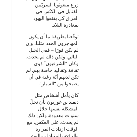
زرع مبعوثونا السريّيين
القنابل في الكنُس في
العراق كي يقنعوا اليهود
بمغادرة البلاد.
توقّعنا بطريقة ما أن يكون
المهاجرون الجدد مثلنا، وإن
لم يكن فورًا – ففي الجيل
التالي. ولكن ذلك لم يحدث.
وكان “الشرقيون” ذوي
ثقافة وتقاليد خاصة بهم. لم
تكن لديهم أيّة رغبة في أن
يصبحوا من “السبار”.
كان يأمل أشخاص مثل
ديفيد بن غوريون بأن تحلّ
المشكلة نفسها خلال
سنوات معدودة. ولكن ذلك
لم يحدث. على العكس، مع
الوقت ازدادت المرارة
والرفض المتبادل. واليوم،