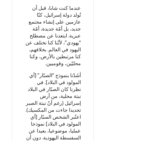
عندما كنت شابا، قبل أن
تُولد دولة إسرائيل، كنّا
عازمين على إنشاء مجتمع
جديد، بل أمّة جديدة، أمّة
عبرية. ابتعدنا عن مصطلح
“يهودي”، لأنّنا كنا نختلف عن
اليهود في العالم. بخلافهم،
كنا مرتبطين بالأرض، وكنا
محليّين، وقوميين.
أشَدْنا بنموذج “الصبّار” [أي
المولود في البلاد]. في
نظرنا كان الصبّار في البلاد
نبتة محلية، من أرض
إسرائيل (رغم أنّ نبتة الصبر
تحديدا جاءت من المكسيك).
اعتُبر الشخص السبّار [أي
المولود في البلاد] نموذجا
عمليا، موضوعيا، بعيدا عن
السفسطة اليهودية. دون أن