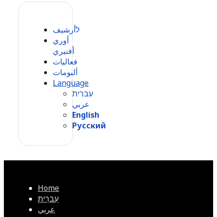
לأرشيف
أوري
أفنيري
فعاليات
ألبومات
Language
עִברִית
عربي
English
Русский
Home
עִברִית
عربي