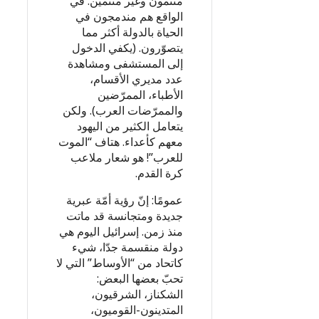
منتمون وغير منتمين. في
الواقع هم مندمجون في
الحياة بالدولة أكثر مما
يتصوّرون. (يكفي الدخول
إلى المستشفى ومشاهدة
عدد مديري الأقسام،
الأطباء، الممرّضين
والممرّضات العرب). ولكن
يتعامل الكثير من اليهود
معهم كأعداء. هتاف “الموت
للعرب”! هو شعار ملاعب
كرة القدم.
عمومًا: إنّ رؤية أمّة عبرية
جديدة ومتجانسة قد ماتت
منذ زمن. إسرائيل اليوم هي
دولة منقسمة جدّا، شيء
كاتحاد من “الأوساط” التي لا
تحبّ بعضها البعض:
الشكناز، الشرقيون،
المتدينون-القوميون،