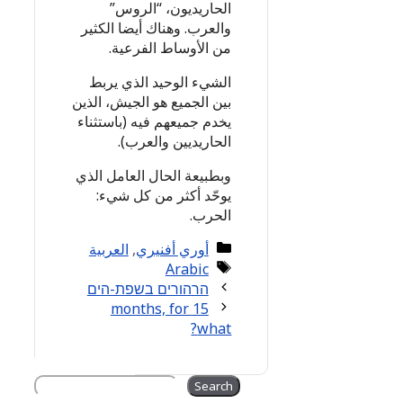
الحاريديون، “الروس”
والعرب. وهناك أيضا الكثير
من الأوساط الفرعية.
الشيء الوحيد الذي يربط
بين الجميع هو الجيش، الذين
يخدم جميعهم فيه (باستثناء
الحاريديين والعرب).
وبطبيعة الحال العامل الذي
يوحّد أكثر من كل شيء:
الحرب.
Categories
أوري أفنيري
,
العربية
Tags
Arabic
הרהורים בשפת-הים
15 months, for
what?
Search
Search