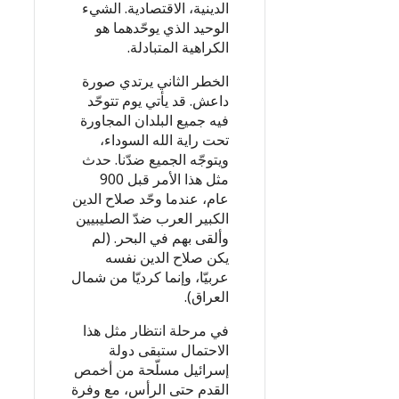
الدينية، الاقتصادية. الشيء
الوحيد الذي يوحّدهما هو
الكراهية المتبادلة.
الخطر الثاني يرتدي صورة
داعش. قد يأتي يوم تتوحّد
فيه جميع البلدان المجاورة
تحت راية الله السوداء،
ويتوجّه الجميع ضدّنا. حدث
مثل هذا الأمر قبل 900
عام، عندما وحّد صلاح الدين
الكبير العرب ضدّ الصليبيين
وألقى بهم في البحر. (لم
يكن صلاح الدين نفسه
عربيّا، وإنما كرديّا من شمال
العراق).
في مرحلة انتظار مثل هذا
الاحتمال ستبقى دولة
إسرائيل مسلّحة من أخمص
القدم حتى الرأس، مع وفرة