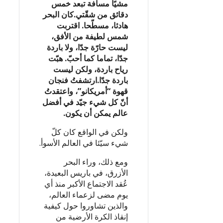
مشيًا مسافة تبعد خمس
دقائق من شقّتي.كان البحر
هادئا، مسطّحا. اقتربت
شمس لطيفة من الأفق،
ليست حارّة جدّا، ولا باردة
جدّا، تماما كما أحبّ. هبّت
رياح باردة، ولكن ليست
باردة جدّا.ارتشفتُ فنجان
قهوة “أمريكانو”، واعتقدتُ
أنّ كل شيء جيّد في أفضل
عالم يمكن أن يكون.
ولكن في الواقع كان كلّ
شيء سيّئا في العالم الأسوأ.
ومع ذلك، وراء البحر
الأزرق، في باريس البعيدة،
عُقد الاجتماع الأكبر منذ أي
يوم مضى لزعماء العالم،
والذين تشاوروا حول كيفية
إنقاذ الكرة الأرضية من