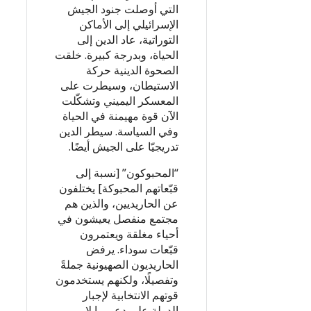
التي أوصلت جنود الجيش
الإسرائيلي إلى الأماكن
التوراتية، عاد الدين إلى
الحياة، وبدرجة كبيرة. خلقت
الصحوة الدينية حركة
الاستيطان، وسيطرت على
المعسكر اليميني وتشكّلت
الآن قوة مهيمنة في الحياة
وفي السياسة. سيطر الدين
تدريجيّا على الجيش أيضًا.
“المحبوكون” [نسبة إلى
قبّعاتهم المحبوكة] يختلفون
عن الحاريديين، والذين هم
مجتمع منفصل يعيشون في
أحياء مغلقة ويعتمرون
قبّعات سوداء. يرفض
الحاريديون الصهيونية جملةً
وتفصيلًا، ولكنهم يستخدمون
قوتهم الانتخابية لإجبار
الدولة على دعم ما لا