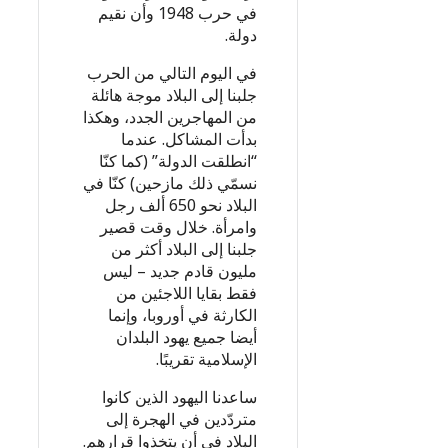
في حرب 1948 وأن نقيم
دولة.
في اليوم التالي من الحرب
جلبنا إلى البلاد موجة هائلة
من المهاجرين الجدد، وهكذا
بدأت المشاكل. عندما
“انطلقت الدولة” (كما كنّا
نسمّي ذلك مازحين) كنّا في
البلاد نحو 650 ألف رجل
وامرأة. خلال وقت قصير
جلبنا إلى البلاد أكثر من
مليون قادم جديد – ليس
فقط بقايا اللاجئين من
الكارثة في أوروبا، وإنما
أيضا جميع يهود البلدان
الإسلامية تقريبًا.
ساعدنا اليهود الذين كانوا
متردّدين في الهجرة إلى
البلاد في أن يتخذوا قرارهم.