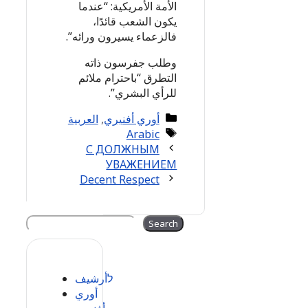
الأمة الأمريكية: “عندما
يكون الشعب قائدًا،
فالزعماء يسيرون ورائه”.
وطلب جفرسون ذاته
التطرق “باحترام ملائم
للرأي البشري”.
Categories
أوري أفنيري
,
العربية
Tags
Arabic
С ДОЛЖНЫМ
УВАЖЕНИЕМ
Decent Respect
Search
Search
לأرشيف
أوري