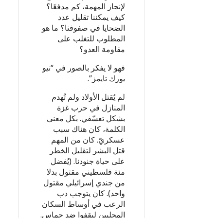
لإنجاز المهمة، كم مدفعًا؟
كيف يمكننا تقليل عدد
الضحايا في صفوفنا؟ ما هو
المطلوب للتغلب على
مقاومة العدو؟
فهو لا يفكر بالصور في “نيو
يورك تايمز”.
لم يُقتل الأولاد ولم تُهدم
المنازل في حرب غزة
بشكل تعسّفي. بكل معنى
الكلمة، كان هناك سبب
عسكريّ. كان من المهم
قتل البشر لتقليل الخطر
على حياة جنودنا. (يُفضل
مئة فلسطيني مقتول بدلا
من جندي إسرائيلي مقتول
واحد). كان يتوجب دب
الرعب في أوساط السكان
المحليين ليقفوا ضد حماس.