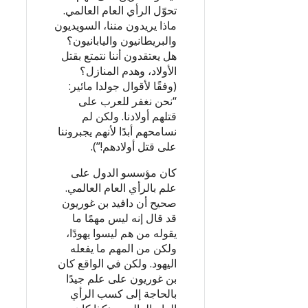
تحوّل الرأي العام العالمي.
ماذا يريدون مننا، السويديون
والبريطانيون واليابانيون؟
هل يعتقدون أننا نتمتع بقتل
الأولاد، وهدم المنازل؟
(وفقًا لأقوال جولدا مائير:
“نحن نغفر للعرب على
قتلهم أولادنا. ولكن لم
نسامحهم أبدًا لأنهم يجبروننا
على قتل أولادهم!”).
كان مؤسسو الدول على
علم بالرأي العام العالمي.
صحيح أن دافيد بن غوريون
قد قال إنه ليس مهمًا ما
يقوله من هم ليسوا يهودًا،
ولكن من المهم ما يفعله
اليهود. ولكن في الواقع كان
بن غوريون على علم جيدًا
بالحاجة إلى كسب الرأي