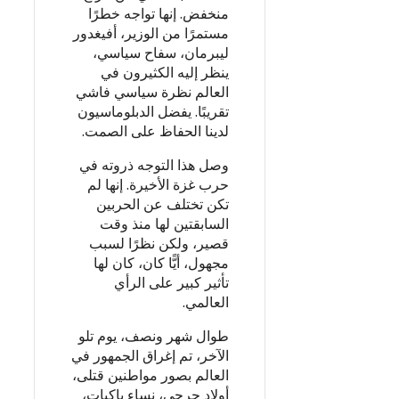
منخفض. إنها تواجه خطرًا
مستمرًا من الوزير، أفيغدور
ليبرمان، سفاح سياسي،
ينظر إليه الكثيرون في
العالم نظرة سياسي فاشي
تقريبًا. يفضل الدبلوماسيون
لدينا الحفاظ على الصمت.
وصل هذا التوجه ذروته في
حرب غزة الأخيرة. إنها لم
تكن تختلف عن الحربين
السابقتين لها منذ وقت
قصير، ولكن نظرًا لسبب
مجهول، أيًّا كان، كان لها
تأثير كبير على الرأي
العالمي.
طوال شهر ونصف، يوم تلو
الآخر، تم إغراق الجمهور في
العالم بصور مواطنين قتلى،
أولاد جرحى، نساء باكيات،