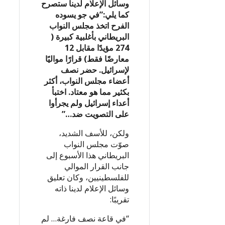
وسائل الإعلام لدينا ستصرح
كما يلي:”في جو يسوده
الفرح اتخذ مجلس النواب
البريطاني بأغلبية كبيرة (
274 مؤيدًا مقابل 12
معارضًا فقط) قرارًا مواليًا
لإسرائيل. حضر نصف
أعضاء مجلس النواب، أكثر
بكثير مما هو معتاد. اختبأ
أعداء إسرائيل ولم يجرأوا
على التصويت ضد…”
ولكن، للأسف الشديد،
صوّت مجلس النواب
البريطاني هذا الأسبوع إلى
جانب القرار الموالي
للفلسطينيين، وكان تعليق
وسائل الإعلام لدينا ذاته
تقريبًا:
“في قاعة نصف فارغة… لم