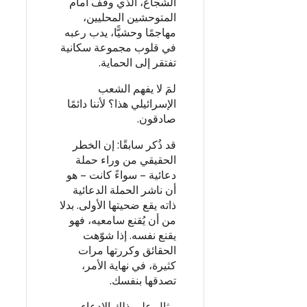
الشجاع، الذي وقف أمام
المتوحشين المحليين،
مهاجمًا وحشيًّا، يدب رعبه
في قلوب مجموعة سكانية
تفتقر إلى الحماية.
لمَ لا يفهم الشعب
الإسرائيلي هذا؟ لأننا دائمًا
صادقون.
قد ذُكر سابقًا: إن الخطر
الحقيقي من وراء حملة
دعائية – سواءً كانت – هو
أن ناشر الحملة الدعائية
ذاته يقع ضحيتها الأولى. بدلا
من أن يُقنع سامعيه، فهو
يقنع نفسه. إذا شوّهت
الحقائق وكررتها مرات
كثيرة، في نهاية الأمر،
تصدقها بنفسك.
مثال على ذلك الادعاء