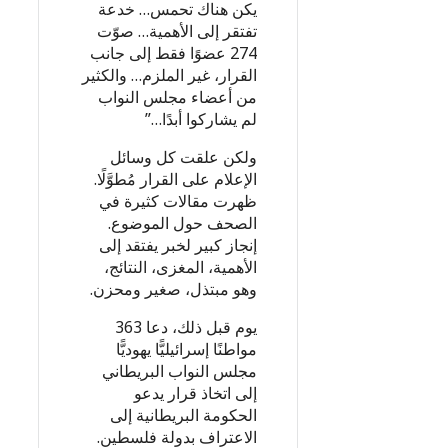
يكن هناك تحمس… خدعة
تفتقر إلى الأهمية… صوّت
274 عضوًا فقط إلى جانب
القرار، غير الملزم… والكثير
من أعضاء مجلس النواب
لم يشاركوا أبدًا…”
ولكن علقت كل وسائل
الإعلام على القرار مُطوَّلًا.
ظهرت مقالات كثيرة في
الصحف حول الموضوع.
إنجاز كبير لخبر يفتقد إلى
الأهمية، المغزى، النتائج،
وهو مبتذل، صغير ومحزن.
يوم قبل ذلك، دعا 363
مواطنًا إسرائيليًّا يهوديًّا
مجلس النواب البريطاني
إلى اتخاذ قرار يدعو
الحكومة البريطانية إلى
الاعتراف بدولة فلسطين.