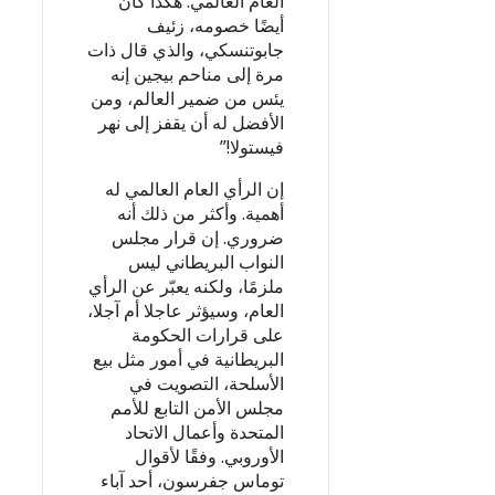
العام العالمي. هكذا كان
أيضًا خصومه، زئيف
جابوتنسكي، والذي قال ذات
مرة إلى مناحم بيجين إنه
يئس من ضمير العالم، ومن
الأفضل له أن يقفز إلى نهر
فيستولا!”
إن الرأي العام العالمي له
أهمية. وأكثر من ذلك أنه
ضروري. إن قرار مجلس
النواب البريطاني ليس
ملزمًا، ولكنه يعبّر عن الرأي
العام، وسيؤثر عاجلا أم آجلا،
على قرارات الحكومة
البريطانية في أمور مثل بيع
الأسلحة، التصويت في
مجلس الأمن التابع للأمم
المتحدة وأعمال الاتحاد
الأوروبي. وفقًا لأقوال
توماس جفرسون، أحد آباء