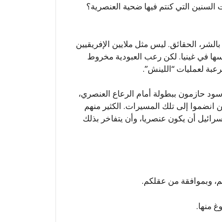
لسنين التي كنتم فيها ضحية العنصرية؟
الشر، الحقائق. ليس مثل ملايين الإفريقيين
ها في غينيا. لكن رعب العبودية مخروط
رعبة لعمليات “اللينش”.
سود حازمون ببطولة أمام الرعاع العنصري،
ن انضموا إلى تلك المسيرات. الكثير منهم
إسرائيل أن يكون عنصريا، وأن يتفاخر بذلك
كم، وبموافقة من عقلكم.
 منها.