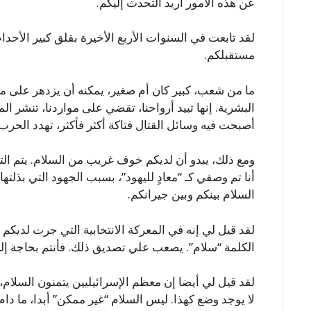
عن هذه الأمور أريد التحدث إليكم.
لقد تابعت في السنوات الأربع الأخيرة بقلق كبير الأحدا
مستقبلكم.
ما من شعب، كبير كان أم صغير، يمكنه أن يزدهر على م
البشرية. إنها تبيد أرواحنا، تقضي على مواردنا، تنشر ال
أصبحت فيه وسائل القتال فتاكة أكثر فأكثر، تهدد الحرب ك
ومع ذلك، يبدو أن لديكم خوف غريب من السلام. يتم الت
أنا تم وصفي كـ “معادٍ لليهود”، بسبب الجهود التي بذلته
السلام بينكم وبين جيرانكم.
لقد قيل لي إنه في المعركة الانتخابية التي جرت لديك
الكلمة “سلام”. يصعب علي تصديق ذلك. فأنتم بحاجة إل
لقد قيل لي أيضا إن معظم الإسرائيليين يتمنون السلام،
لا يوجد وضع كهذا. ليس السلام “غير ممكن” أبدا، ما دا