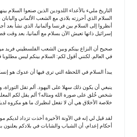
التاريخ مليء بالأعداء اللدودين الذين صنعوا السلام بين
السلام الذي أحرزته بلادي مع الشعب الألماني واليابان
أنظروا إلى السلام بين فرنسا وألمانيا، الذي نشأ بعد أج
إسرائيل ذاتها تعيش الآن بسلام مع ألمانيا، بعد وقت قص
صحيح أن النزاع بينكم وبين الشعب الفلسطيني فريد من
في العالم. لكنني أقول لكم: السلام بينكم ليس مطلوبا
يبدأ السلام في اللحظة التي ترى فيها أن عدوك هو إنسان
ينبغي أن يكون ذلك سهلا على اليهود. ألم تقل التوراة، 
شخص خُلق على صورة الله ومثاله؟ ألم يقل لكم المعلم 
خلاصة الأخلاق هي أن لا تفعل لنظيرك ما هو مكروه لدي
لقد قيل لي إنه في الآونة الأخيرة أخذت تزداد لديكم م
أحكام إعدام، أن الشباب والشابات في بلادكم يعلنون ب