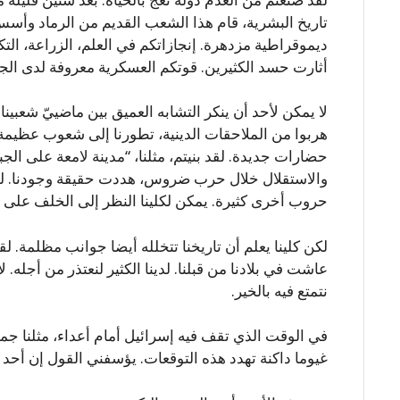
تاريخ البشرية، قام هذا الشعب القديم من الرماد وأسس
ديموقراطية مزدهرة. إنجازاتكم في العلم، الزراعة، الت
أثارت حسد الكثيرين. قوتكم العسكرية معروفة لدى الجم
لا يمكن لأحد أن ينكر التشابه العميق بين ماضييّ شعبين
هربوا من الملاحقات الدينية، تطورنا إلى شعوب عظيمة ا
حضارات جديدة. لقد بنيتم، مثلنا، “مدينة لامعة على الجبل”
والاستقلال خلال حرب ضروس، هددت حقيقة وجودنا. لقد 
حروب أخرى كثيرة. يمكن لكلينا النظر إلى الخلف على ما
لكن كلينا يعلم أن تاريخنا تتخلله أيضا جوانب مظلمة. 
عاشت في بلادنا من قبلنا. لدينا الكثير لنعتذر من أجله.
نتمتع فيه بالخير.
في الوقت الذي تقف فيه إسرائيل أمام أعداء، مثلنا جميعًا
غيوما داكنة تهدد هذه التوقعات. يؤسفني القول إن أحد 