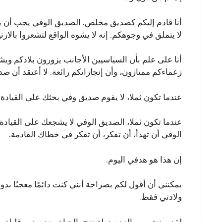
أنا قادم إليكم كصديق مخلص. الصديق الوفي يجب أن يق
لا يتملق في وجوهكم. إنه لا يشوه الواقع لتشعروا بالارتي
أنا على علم بأن السياسيين الأجانب يزورون بلادكم ويشع
زعماءكم ممتازون، وأن إنجازاتكم رائعة. لا أعتقد أن صد
عندما تكون ثملا، لا يقوم صديق وفي بحثك على القيادة
عندما تكون ثملا، الصديق الوفي لا يشجعك على القيا
الوفي أن تهدأ، أن تفكر، أن تفكر في خطاك القادمة.
إن هذا هو هدفي اليوم.
ولادتي فقط.
لقد صنعتم من العدم دولة تعج بالحياة. بعد سنين قليلة 