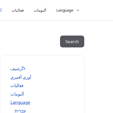
Language
ألبومات
فعاليات
أ
Search
Search
לأرشيف
أوري أفنيري
فعاليات
ألبومات
Language
עִברִית