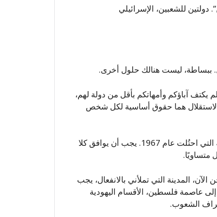
 دولتين للشعبين، الإسرائيلي
. ببساطة، ليست هنالك حلول أخرى.
م يكتف آباؤكم وأمهاتكم بأقل من دولة لهم،
والاستقلال هما حقوق أساسية لكل شخص
يجب أن تضم دولة فلسطين جميع الأراضي الفلسطينية التي احتُلت عام 1967. يجب أن يوافق كلا
متساويًا.
 الآن، المدينة التي تملأني بالانفعال، يجب
 إلى عاصمة فلسطين، الأقسام اليهودية
تراف الشعوب.