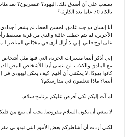
يصعب علي أن أصدق ذلك. اليهود؟ عنصريون؟ بعد مئات ا
بالكاد 70 عاما بعد الكارثة؟
أنا إنسان ذو جلد غامق. لحسن الحظ، لم يشعر أجدادي ب
الآخرين، لم يتم خطف عائلة والدي من قرية مسقط رأس
على لوح قلبي. إني لا أزال أرى في مخيّلتي المناظر الم
إني أذكر أيضا مسيرات الحرية، التي فيها مثل أشخاص 
مع البنادق والكلاب. لن ننسى أبدا الأشخاص البيض الذي
كانوا يهودًا. لا يمكنني أن أفهم: كيف يمكن ليهودي في 
أيضا؟ ماذا تتعلمون في مدارسكم؟
لم آت إليكم لكي أفرض عليكم برنامج سلام.
لا ينبغي أن يكون السلام مفروضا. يجب أن ينبع من قلب
لكني أردت أن أشاطركم بعض الأمور التي تبدو لي مفروغ