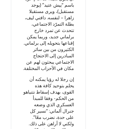
باسم “ييش عتيد” (يوجد
مستقبل)، ويرى مستقبلا
زاهرا – لنفسه. دافني ليف،
بطلة التمرّد الاجتماعي،
تتحدث عن تمرد خارج
برلماني جديد، وربما يمكن
إقناعها بتحويله إلى برلماني.
الكثيرون من بين سائر
المبادرين إلى الاحتجاج
الاجتماعي يبحثون لهم عن
مكان في الأحزاب المختلفة.
إن رجلا له رؤيا يمكنه أن
يحلم بتوحيد كافة هذه
القوى، بهدف إسقاط نتنياهو
من الحكم- وفقا للمبدأ
العسكري الذي وضعه
جنرال ألماني: “نسير كل
على حدة، نضرب معًا”.
ولكني لا أراهن على ذلك.