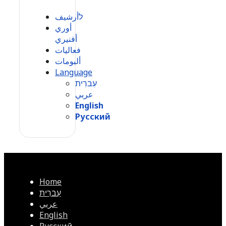
לأرشيف
أوري
أفنيري
فعاليات
ألبومات
Language
עִברִית
عربي
English
Русский
Home
עִברִית
عربي
English