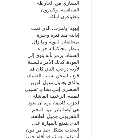
اليساري من الخارطة
السياسية، وكثيرون
يتطوعون لملئه.
إيهود أولمرت، الذي تمت
إدانته منذ فترة وجيزة
بمخالفات ثانوية وما زال
ينتظر محاكماته جراء
الفساد، يرمز بأنه يتوق إلى
العودة. كذلك الأمر بالنسبة
لأريه درعي، الذي كان قد
قبع بالسجن بسبب الفساد،
والذي يحاول تبديل الوزير
العنصري إيلي يشاي. تسيبي
ليفنيه، الزعيمة الفاشلة
لحزب كاديما، تريد أن تعود
هي أيضا. يئير لبيد، النجم
التلفزيوني جميل الطلعة،
الذي يتمتع بالمهارة على
التحدث بشكل جيد من دون
أن يقول شيئا، قد أقام حزبا