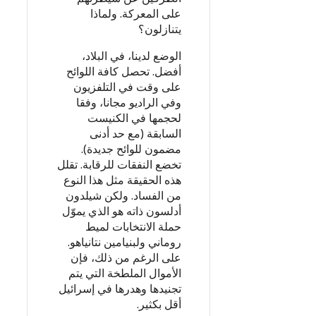
على المعركة. ولماذا
يتنازلون؟
الوضع لدينا، في البلاد،
أفضل. تحصل كافة اللوائح
على وقت في التلفزيون
وفي الراديو مجانا، وفقا
لحجمها في الكنيست
السابقة (مع حد أدنى
مضمون للوائح جديدة).
تخضع النفقات للرقابة. تقلل
هذه الحقيقة مثل هذا النوع
من الفساد. ولكن شيلدون
أدلسون ذاته هو الذي يموّل
حملة الانتخابات لميط
روماني ولبنيامين نتانياهو.
على الرغم من ذلك، فإن
الأموال الملطخة التي يتم
تجنيدها وهدرها في إسرائيل
أقل بكثير.