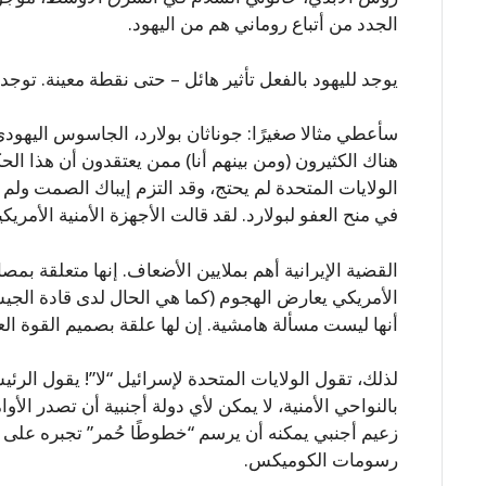
الجدد من أتباع روماني هم من اليهود.
يوجد لليهود بالفعل تأثير هائل – حتى نقطة معينة. توجد 
سأعطي مثالا صغيرًا: جوناثان بولارد، الجاسوس اليهودي
هناك الكثيرون (ومن بينهم أنا) ممن يعتقدون أن هذا الحك
الولايات المتحدة لم يحتج، وقد التزم إيباك الصمت و
في منح العفو لبولارد. لقد قالت الأجهزة الأمنية الأمريكية
القضية الإيرانية أهم بملايين الأضعاف. إنها متعلقة بمصا
الأمريكي يعارض الهجوم (كما هي الحال لدى قادة الجي
أنها ليست مسألة هامشية. إن لها علقة بصميم القوة الع
لذلك، تقول الولايات المتحدة لإسرائيل “لا”! يقول الرئي
بالنواحي الأمنية، لا يمكن لأي دولة أجنبية أن تصدر الأو
زعيم أجنبي يمكنه أن يرسم “خطوطًا حُمر” تجبره عل
رسومات الكوميكس.