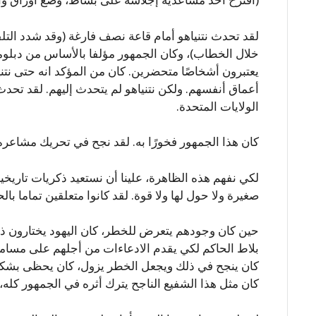
لقد تحدث نتنياهو أمام قاعة نصف فارغة (وقد شدد التلف
خلال الخطاب)، وكان الجمهور مؤلفا بالأساس من دبلوما
يعتبرون أشخاصًا متحضرين. كان من المؤكد انه حتى نتن
أعماق أنفسهم. ولكن نتنياهو لم يتحدث إليهم. لقد تحد
الولايات المتحدة.
كان هذا الجمهور فخورًا به. لقد نجح في تحريك مشاعره 
لكي نفهم هذه الظاهرة، علينا أن نستعيد ذكريات تاريخية
صغيرة ولا حول لها ولا قوة. لقد كانوا متعلقين تماما بال
حين كان وجودهم يتعرض للخطر، كان اليهود يختارون ذلك 
بلاط الحاكم لكي يقدم الادعاءات من أجلهم على مسامع 
كان ينجح في ذلك ويجعل الخطر يزول، كان يحظى بشكر 
كان مثل هذا الشفيع الناجح يترك أثره في الجمهور كله