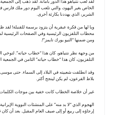
لقد لعب نتنياهو هذا الدور بأمانة. لقد ذهب إلى الجمعية 
الخاص بغير اليهود، والتي تلعب اليوم دور ملك فارس 
الشرير، الذي يهددنا بكارثة أخرى.
ويا لها من فكرة عبقرية أن يتزود برسمة للقنبلة! لقد
محطات التلفزيون الرئيسية وفي الصفحات الرئيسية لمئ
ومن ضمنها “النيو يورك تايمز”!.
من وجهة نظر نتنياهو، كان هذا “خطاب حياته”. لتوخي ا
التلفزيون، كان هذا “خطاب حياته” الثامن في الجمعية ال
وقد انطلقت شعبيته في البلاد إلى السماء. حتى موسى ال
بلاط الفرعون، لم يكن لينجح أكثر.
غير أن خلاصة الخطاب كانت خفية بين موجات الكلمات.
الهجوم الذي “لا بد منه” على المنشئات النووية الإيرانية
إرجاؤه إلى ربيع أو إلى صيف العام المقبل. بعد أن كا