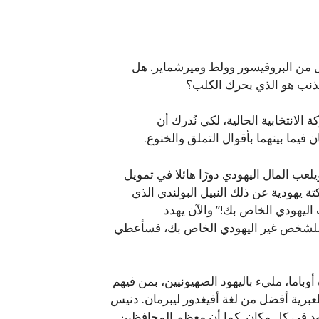
ل من البروفيسور وولط وميرشماير. هل
لذنب هو الذي يحرك الكلب؟
ة الانتخابية الحالية، لكي نُدرك أن
يما بينهما بأقوال التملق والخنوع.
يلعب المال اليهودي دورًا هائلا في تمويل
ة يهودية عن ذلك النبيل البولندي الذي
اليهودي الخاص بك!” والآن يهدد
ًا للشخص غير اليهودي الخاص بك، فسأعطي
وباما، مليء باليهود الصهيونيين، بمن فيهم
العبرية أفضل من لغة أفيغدور ليبرمان. دنيس
د في كل مكان. كما أن معظم المحافظين