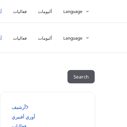
Language
ألبومات
فعاليات
أ
Language
ألبومات
فعاليات
أ
Search
Search
לأرشيف
أوري أفنيري
فعاليات