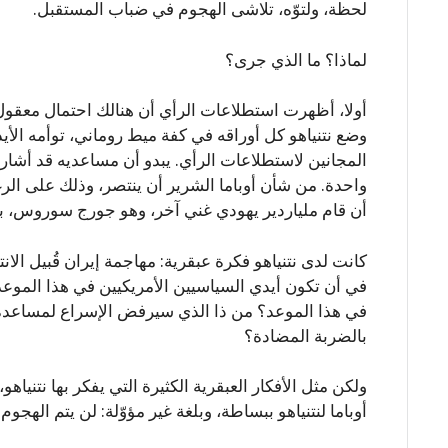
لحظة، ولتوّه، تلاشى الهجوم في ضباب المستقبل.
لماذا؟ ما الذي جرى؟
أولا، أظهرت استطلاعات الرأي أن هنالك احتمال معقول ب
وضع نتنياهو كل أوراقه في كفة ميط روماني، توأمه الأي
المجانين لاستطلاعات الرأي. يبدو أن مساعديه قد أشار
واحدة. من شأن أوباما الشرير أن ينتصر، وذلك على ال
أن قام ملياردير يهودي غني آخر، وهو جورج سوروس، بتأك
كانت لدى نتنياهو فكرة عبقرية: مهاجمة إيران قُبيل الان
في أن تكون أيدي السياسيين الأمريكيين في هذا الموع
في هذا الموعد؟ من ذا الذي سيرفض الإسراع لمساعدة إس
بالضربة المضادة؟
ولكن مثل الأفكار العبقرية الكثيرة التي يفكر بها نتنياه
أوباما لنتنياهو ببساطة، وبلغة غير مؤوّلة: لن يتم الهجوم 