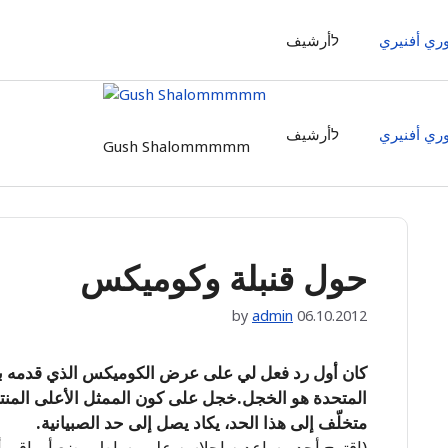
وري أفنيري
לأرشيف
وري أفنيري
לأرشيف
Gush Shalommmmm
حول قنبلة وكوميكس
by
admin
06.10.2012
كان أول رد فعل لي على عرض الكوميكس الذي قدمه بنيام
المتحدة هو الخجل.خجل على كون الممثل الأعلى المن
متخلّف إلى هذا الحد، يكاد يصل إلى حد الصبيانية.
(اقترح أحد مساعديه إجلاسه على بساط، وضع أوراق وأقلا