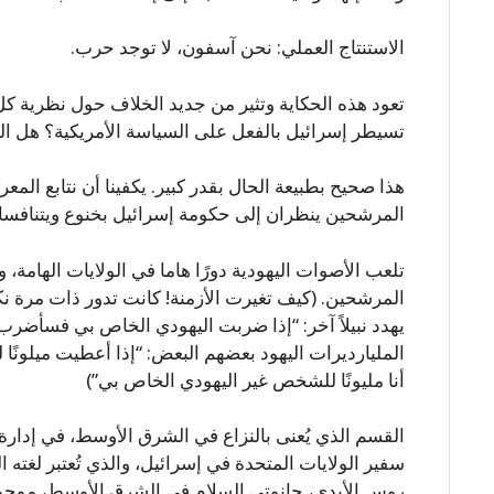
الاستنتاج العملي: نحن آسفون، لا توجد حرب.
تعود هذه الحكاية وتثير من جديد الخلاف حول نظرية ك
تسيطر إسرائيل بالفعل على السياسة الأمريكية؟ هل ا
هذا صحيح بطبيعة الحال بقدر كبير. يكفينا أن نتابع المعرك
المرشحين ينظران إلى حكومة إسرائيل بخنوع ويتنافسان ف
تلعب الأصوات اليهودية دورًا هاما في الولايات الهامة، و
المرشحين. (كيف تغيرت الأزمنة! كانت تدور ذات مرة نكت
يهدد نبيلاً آخر: “إذا ضربت اليهودي الخاص بي فسأضرب 
المليارديرات اليهود بعضهم البعض: “إذا أعطيت ميلون
أنا مليونًا للشخص غير اليهودي الخاص بي”)
القسم الذي يُعنى بالنزاع في الشرق الأوسط، في إدارة أ
سفير الولايات المتحدة في إسرائيل، والذي تُعتبر لغته 
روس الأبدي، حانوتي السلام في الشرق الأوسط، موجو