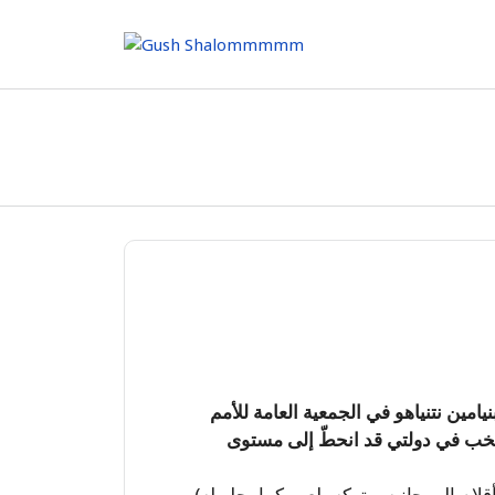
Skip
to
content
ين نتنياهو في الجمعية العامة للأمم
تخب في دولتي قد انحطّ إلى مستوى
م إلى جانبه، وتركه يلعب كما يحلو له).