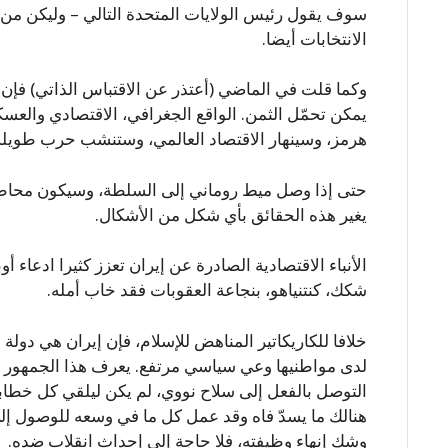
سوف يقول رئيس الولايات المتحدة التالي – وليكن من ي
الانتخابات أيضا.
وكما قلت في الماضي (أعتذر عن الاقتباس الذاتي) فإن ا
يمكن تحمّل الثمن. الواقع الجغرافي، الاقتصادي والع
هرمز، وسينهار الاقتصاد العالمي، وستنشب حرب طويلة 
حتى إذا وصل ميط روماني إلى السلطة، وسيكون محاطا 
يغير هذه الحقائق بأي شكل من الأشكال.
الأنباء الاقتصادية الصادرة عن إيران تعزز كثيرا ادعاء أو
شكك، كنتنياهو، بنجاعة العقوبات فقد خاب أمله.
خلافا للكاريكاتير المناهض للإسلام، فإن إيران هي دولة
لدى مواطنيها وعي سياسي مرتفع. يعرف هذا الجمهور أن
التوصل بالفعل إلى سلاح نووي، لم يكن ليلقي كل خطابات
هنالك ما يسدّ فاه وقد عمل كل ما في وسعه للوصول إلى
وشك إنهاء وظيفته، فلا حاجة إلى إحداث انقلاب ضده.