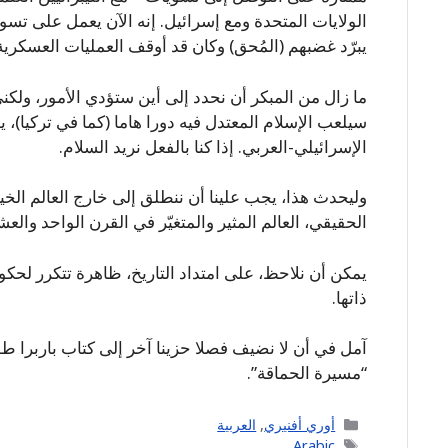
الولايات المتحدة ومع إسرائيل. إنه الآن يعمل على تسوية
يبرّد غضبهم (المُحق) وكان قد أوقف العمليات العسكري
ما زال من المبكر أن نحدد إلى أين ستؤدي الأمور، ولكني
سيلعب الإسلام المعتدل فيه دورا هاما (كما في تركيا)، 
الإسرائيلي-العربي. إذا كنا بالفعل نريد السلام.
وليحدث هذا، يجب علينا أن ننطلق إلى خارج العالم الخيال
الحقيقي، العالم المثير والمتغيّر في القرن الواحد والع
يمكن أن نلاحظ، على امتداد التاريخ، ظاهرة تتكرر لح
ذاتها.
آمل في أن لا نضيف فصلا حزينا آخر إلى كتاب باربرا طو
“مسيرة الحماقة”.
Categories
أوري أفنيري
,
العربية
Tags
Arabic