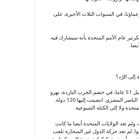
زعماؤنا، في السنوات الثلاث الأخيرة، على
كرتير عام الأمم المتحدة بأنه سيشارك فيه.
يضا.
إلى الرّد؟
حركة الدول غير المنحازة هي إناء فارغ. قام بتأسيسها قبل 51 عاما، في خضم الحرب الباردة، نهرو
الهندي، طيطو اليوغوسلافي، سوكرنو الإندونيسي وعبد الناصر المصري. انضمت إليها 120 دولة.
لمتحدة ولا إلى الكتلة الشيوعية.
ولم تعد الولايات المتحدة أيضا ما كانت
ا. لم تعد حركة الدول غير المنحازة تلعب
ن أن يتم تفكيكها: توجد هناك سكرتارية