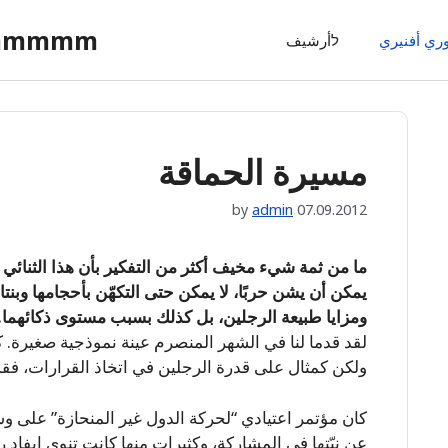
ommmmm
وري أفنيري
לأرشيف
مسيرة الحماقة
by
admin
07.09.2012
ما من ثمة شيء مخيف أكثر من التفكير بأن هذا الثنائي ال
يمكن أن يشن حربًا، لا يمكن حتى التكهّن بأحجامها وبن
ومزايا طبيعة الرجلين، بل كذلك بسبب مستوى ذكائهما.
لقد قدما لنا في الشهر المنصرم عينة نموذجية صغيرة. 
ولكن كمثال على قدرة الرجلين في اتخاذ القرارات، فقد 
عن نيّتها في المشاركة، وكثيرات منها كانت تنوي إيفاد ر