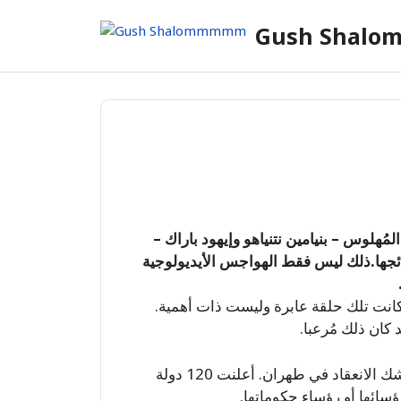
Skip
Gush Shal
to
content
مُهلوس – بنيامين نتنياهو وإيهود باراك –
تائجها.ذلك ليس فقط الهواجس الأيديولوجية
كانت تلك حلقة عابرة وليست ذات أهمية.
كان ذلك مُرعبا.
كان مؤتمر اعتيادي “لحركة الدول غير المنحازة” على وشك الانعقاد في طهران. أعلنت 120 دولة
ؤسائها أو رؤساء حكوماتها.