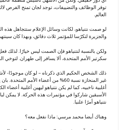
توفر الوظائف والتضييفات، توجد لجان تمنح الفرص لالت
العالم.
لو صمت نتنياهو، لكانت وسائل الإعلام ستتجاهل هذه الم
والجزيرة لتكرّسا للمؤتمر ثلاث دقائق، وبهذا كان سينت
ولكن بالنسبة لنتنياهو فإن الصمت ليس خيارًا. لذلك فعل 
سكرتير الأمم المتحدة، ألا يسافر إلى طهران. لتوخي الد
ذلك الشخص الحكيم الذي ذكرناه – لو كان موجودًا- لأشا
غير المنحازة نسبة 60% من أعضاء الأمم المت
أغلبية ناخبيه، كما لم يكن نتنياهو ليهين أغلبية أعضاء 
الأسبقين شاركوا في مؤتمرات هذه الحركة. لا يمكن لب
نتنياهو أمرًا علنيا.
وهناك أيضا محمد مرسي: ماذا نفعل معه؟