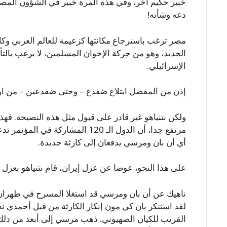
خبير حكيم آخر، وفي هذه المرة خبير في الشؤون المصر
دعه وشأنه!
مصر ترغب باسترجاع مكانتها كزعيمة للعالم العربي وكل
الجديد، وهو من حركة الإخوان المسلمين، لا يرغب بالتأ
الإسرائيلي.
إذن من المفضل ابتلاع ضفدع – وحتى ضفدعين – من ار
ولكن نتنياهو غير قادر على قبول مثل هذه النصيحة. فه
مرتفع جدا، أن الدول الـ 120 المشارك
أي أن بان ومرسي يدفعان إلى كارثة جديدة.
على هذا النحو، عوضا عن عزل إيران، قام نتنياهو بعزل 
ناهيك عن أن بان ومرسي قد استغلا المسرح في طهران 
لقد استنكر بان كي مون إنكار الكارثة من قبل أحمدي نج
القريب للكيان الصهيوني. ذهب مرسي إلى أبعد من ذلك