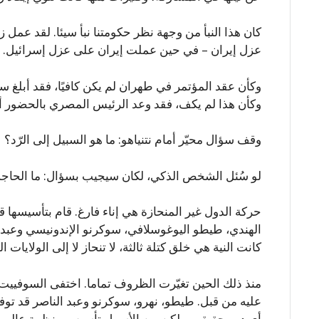
كان هذا النبأ من وجهة نظر حكومتنا نبأ سيئا. لقد عمل 
عزل إيران – في حين عملت إيران على عزل إسرائيل.
وكأن عقد المؤتمر في طهران لم يكن كافيًا، فقد أبلغ س
وكأن هذا لم يكف، فقد وعد الرئيس المصري بالحضور أ
وقف سؤال محيّر أمام نتنياهو: ما هو السبيل إلى الرّد؟
لو سُئل الشخص الذكي، لكان سيجيب بسؤال: ما الحاجة 
كانت النية هي خلق كتلة ثالثة، لا تنحاز لا إلى الولايات ا
منذ ذلك الحين تغيّرت الظروف تماما. اختفى السوفييت، 
عليه من قبل. طيطو، نهرو، سوكرنو وعبد الناصر قد توفو
أي دور حقيقي. ولكن من الأسهل تأسيس منظمة عالمية م