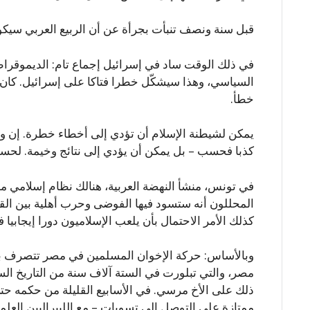
قبل سنة ونصف تنبأت بجرأة عن أن الربيع العربي سيكو
في ذلك الوقت ساد في إسرائيل إجماع تام: الديموقراط
السياسي، وهذا سيشكّل خطرا فتاكا على إسرائيل. كان 
خطأ.
يمكن لشيطنة الإسلام أن تؤدي إلى أخطاء خطرة. إن و
كذبا فحسب – بل يمكن أن يؤدي إلى نتائج وخيمة. لحسن ا
في تونس، منشأ النهضة العربية، هنالك نظام إسلامي معت
المحللون أنه ستسود فيها الفوضى وحرب أهلية بين القبا
كذلك الأمر الاحتمال بأن يلعب الإسلاميون دورا إيجابيا ف
وبالأساس: حركة الإخوان المسلمين في مصر تتصرف بحذر
مصر، والتي تبلورت في الستة آلاف سنة من التاريخ ال
ذلك على الأخ مرسي. في الأسابيع القليلة من حكمه حت
ممتازة على التوصل إلى تسويات – مع الليبراليين العلما