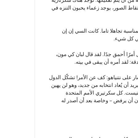
قاط الصور، يوجد زعماء يحبون التنزه في
ناسبة تجاهلا تاما. كانت السي إن إن
هي كل شيء.
أمرًا أحمق جدًا. لقد قال لبان كي مون،
قة: لقد أمره أن يبقى في بيته.
ر على نتنياهو: كف عن الأمر! تشكّل الدول
حدة. بان يريد أن يُعاد انتخابه من جديد، وهو لن يهين
الكنيست. كل سكرتيري الأمم المتحدة
ان أن يرفض – وخاصة بعد أن أصدر له