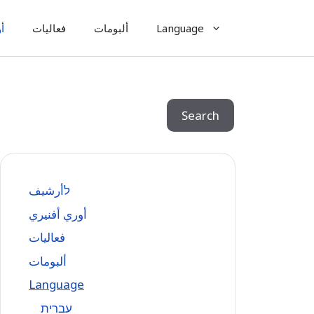
Language
ألبومات
فعاليات
أ
Search
Search
לأرشيف
أوري أفنيري
فعاليات
ألبومات
Language
עִברִית