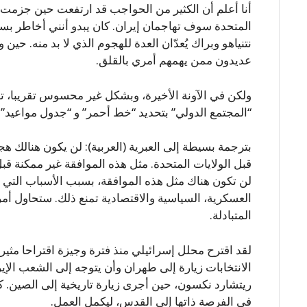
أنا أعلم أن الكثير من الحواجب قد ارتفعت حين جزمت ب
المتحدة سوف تهاجمان إيران. كان يبدو أنني أخاطر بس
نتنياهو وبراك يُعدّان العدة للهجوم الذي لا بد منه. حي
عديدون ممن يهمهم أمري بالقلق.
ولكن في الآونة الأخيرة، وبشكل غير محسوس تقريبا، تغ
“المجتمع الدولي” بتحديد “خط أحمر” و “جدول مواعيد” لو
بترجمة بسيطة إلى العبرية (العربية): لن يكون هنالك
قبل الولايات المتحدة. مثل هذه الموافقة غير ممكنة قبل 
لن تكون هناك مثل هذه الموافقة، بسبب الأسباب التي ف
العسكرية، السياسية والاقتصادية تمنع ذلك. ستحاول أم
المتبادلة.
لقد اقترح محلل إسرائيلي منذ فترة وجيزة اقتراحا مثيرا
الانتخابات زيارة إلى طهران وأن يتوجه إلى الشعب الإي
ريتشارد نكسون، حين أجرى زيارة تاريخية إلى الصين. 
في الفرصة ذاتها إلى القدس، ليكمل العمل.