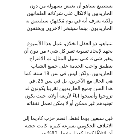
يستطيع نتنياهو أن يعيش بسهولة من دون
الحاريديين والاتكال على شركائه العلمانيين.
ولكنه يعرف أنه في يوم مُكفهرّ، سيلتصق به
الحاريديون، بينما سيتبخر الآخرون ويختفون.
نتنياهو، ذو العقل الخلاق، عمل هذا الأسبوع
بجهد لإيجاد تسوية تغير كل شيء من دون أن
يتغير شيء. على سبيل المثال، تم الاقتراح
بتطبيق واجب الخدمة على جميع الشباب
الحاريديين، ولكن ليس في سن 18 سنة، كما
هي الحال مع الآخرين، بل في سن 26. في
هذا السن جميع الحاريديين تقريبا يكونون قد
تزوجوا وأصبحوا آباءً لأربعة أولاد، حيث يكون
تجنيدهم غير ممكن أو لا يمكن تحمل نفقاته.
قبل سبعين يوما فقط، انضم حزب كاديما إلى
الائتلاف الحكومي بسرعة كبيرة. كانت حجته
أن ائتلافًا كبيرًا كهذا، يشمل 80% من