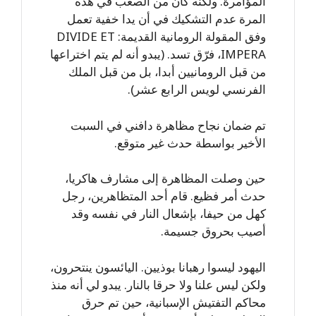
المؤامرة. ولكنه كان من الصعب في هذه
المرة عدم التشكيك في أن يدا خفية تعمل
وفق المقولة الرومانية القديمة: DIVIDE ET
IMPERA، فرّق تسد. (يبدو أنه لم يتم اختراعها
من قبل الرومانيين أبدا، بل من قبل الملك
الفرنسي لويس الرابع عشر).
تم ضمان نجاح مظاهرة دافني في السبت
الأخير بواسطة حدث غير متوقع.
حين وصلت المظاهرة إلى مشارف هاكريا،
حدث أمر فظيع. قام أحد المتظاهرين، رجل
كهل من حيفا، بإشعال النار في نفسه وقد
أصيب بحروق جسيمة.
اليهود ليسوا رهبانا بوذيين. اليائسون ينتحرون،
ولكن ليس علنا ولا حرقا بالنار. يبدو لي أنه منذ
محاكم التفتيش الإسبانية، حين تم حرق