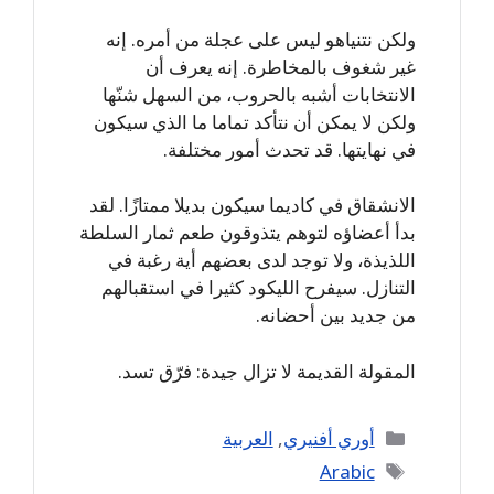
ولكن نتنياهو ليس على عجلة من أمره. إنه
غير شغوف بالمخاطرة. إنه يعرف أن
الانتخابات أشبه بالحروب، من السهل شنّها
ولكن لا يمكن أن نتأكد تماما ما الذي سيكون
في نهايتها. قد تحدث أمور مختلفة.
الانشقاق في كاديما سيكون بديلا ممتازًا. لقد
بدأ أعضاؤه لتوهم يتذوقون طعم ثمار السلطة
اللذيذة، ولا توجد لدى بعضهم أية رغبة في
التنازل. سيفرح الليكود كثيرا في استقبالهم
من جديد بين أحضانه.
المقولة القديمة لا تزال جيدة: فرّق تسد.
Categories
أوري أفنيري
,
العربية
Tags
Arabic