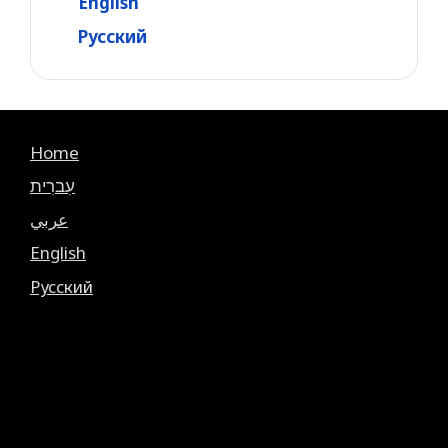
English
Русский
Home
עִברִית
عربي
English
Русский