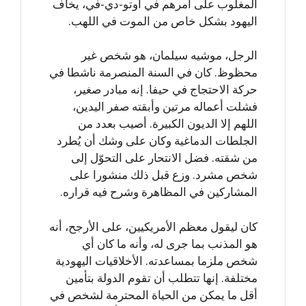
المغلوب على أمرهم في أوتو-دي-في، يخاف
اليهود بشكل خاص من الموت في اللهب.
الرجل، موشيه سيلمان، هو شخص غير
محظوظ. كان في السنة المنصرمة ناشطا في
حركة الاحتجاج في حيفا. إنه مبادر صغير،
فشلت أعماله مرتين وأبقته صفر اليدين،
اللهم إلا الديون الكبيرة. أصيب بعدد من
الجلطات الدماغية وكان على وشك أن يُطرد
من شقته. فضل الانتحار على التحوّل إلى
شخص مشرد. وزع قبل ذلك منشورا على
المشاركين في المظاهرة وشرح فيه قراره.
كان ليقول معظم الأمريكيين، على الأرجح، أنه
هو المذنب بما جرى له، وأنه ما كان أي
شخص ملزما بمساعدته. الأخلاقيات اليهودية
مختلفة. إنها تتطلب أن تقوم الدولة بتأمين
أقل ما يمكن من الحياة المحترمة لشخص في