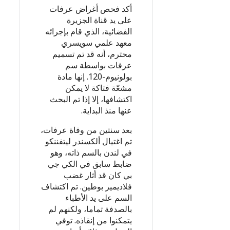
أكد فحص أغراض عرفات
على يد قناة الجزيرة
الفضائية، الذي قام بإجرائه
معهد علمي سويسري
محترم، أنه قد تم تسميم
عرفات بواسطة سم
بولونيوم-120. إنها مادة
مشعّة فتاكة لا يمكن
اكتشافها، إلا إذا تم البحث
عنها منذ البداية.
بعد سنتين من وفاة عرفات،
تم اغتيال ألكسندر ليتفننكو
في لندن بالسم ذاته، وهو
ضابط سابق في الكي جي
بي كان قد أثار غضب
فلاديمير بوطين. تم اكتشاف
السم على يد الأطباء
بالصدفة تماما، ولكنهم لم
يتمكنوا من إنقاذه. توفي