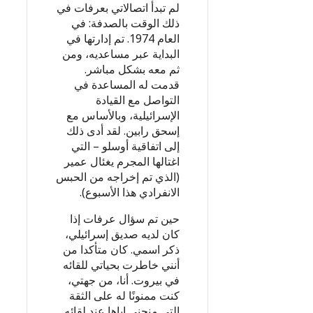
لم تبدأ اتصالاتي بعرفات في
ذلك الوقت بالصدفة: في
العام 1974. تم إدارتها في
البداية عبر مساعديه، ومن
ثم معه بشكل مباشر.
قدمت له المساعدة في
التواصل مع القيادة
الإسرائيلية، وبالأساس مع
إسحق رابين. لقد أدى ذلك
إلى اتفاقية أوسلو – التي
اغتالها المجرم يغئال عمير
(الذي تم إخراجه من الحبس
الانفرادي هذا الأسبوع).
حين تم سؤال عرفات إذا
كان لديه صديق إسرائيلي،
ذكر اسمي. كان متأكدا من
أنني خاطرت بحياتي للقائه
في بيروت. أنا، من جهتي،
كنت ممنونًا له على الثقة
التي منحني إياها عند لقائه