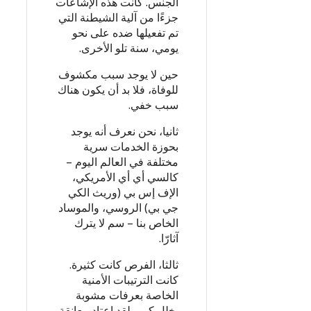
الجنس. كانت هذه الإشاعات
جزءًا من آلية الشيطنة التي
تم تفعيلها ضده على نحو
يومي، سنة تلو الأخرى.
حين لا يوجد سبب مكشوف
للوفاة، فلا بد أن يكون هناك
سبب خفي.
ثانيا، نحن نعرف أنه يوجد
بحوزة الخدمات سرية
مختلفة في العالم اليوم –
كالسي أي أي الأمريكي،
الإف إس بي (وريث الكي
جي بي) الروسي، والموساد
الخاص بنا – سم لا يترك
آثارّا.
ثالثا، الفرص كانت كثيرة.
كانت الترتيبات الأمنية
الخاصة بعرفات مشوبة
بخلل كبير. لقد اعتاد معانقة