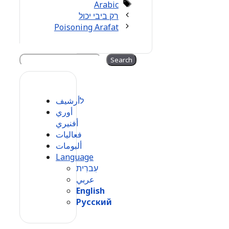
Tags
Arabic
רק ביבי יכול
Poisoning Arafat
Search
Search
לأرشيف
أوري
أفنيري
فعاليات
ألبومات
Language
עִברִית
عربي
English
Русский