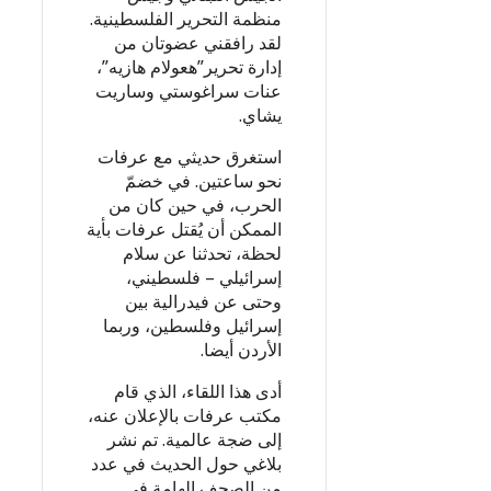
منظمة التحرير الفلسطينية.
لقد رافقني عضوتان من
إدارة تحرير”هعولام هازيه”،
عنات سراغوستي وساريت
يشاي.
استغرق حديثي مع عرفات
نحو ساعتين. في خضمّ
الحرب، في حين كان من
الممكن أن يُقتل عرفات بأية
لحظة، تحدثنا عن سلام
إسرائيلي – فلسطيني،
وحتى عن فيدرالية بين
إسرائيل وفلسطين، وربما
الأردن أيضا.
أدى هذا اللقاء، الذي قام
مكتب عرفات بالإعلان عنه،
إلى ضجة عالمية. تم نشر
بلاغي حول الحديث في عدد
من الصحف الهامة في