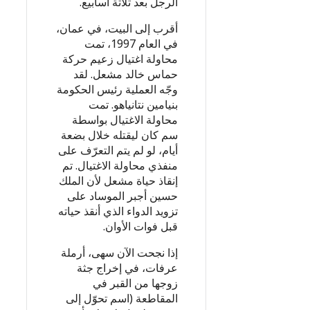
الرجل بعد ثلاثة أسابيع.
أقرب إلى البيت، في عمان،
في العام 1997، تمت
محاولة اغتيال زعيم حركة
حماس خالد مشعل. لقد
وجّه العملية رئيس الحكومة
بنيامين نتانياهو. تمت
محاولة الاغتيال بواسطة
سم كان ليقتله خلال بضعة
أيام، لو لم يتم التعرّف على
منفذي محاولة الاغتيال. تم
إنقاذ حياة مشعل لأن الملك
حسين أجبر الموساد على
تزويد الدواء الذي أنقذ حياته
قبل فوات الأوان.
إذا نجحت الآن سهى، أرملة
عرفات، في إخراج جثة
زوجها من القبر في
المقاطعة (اسم تحوّل إلى