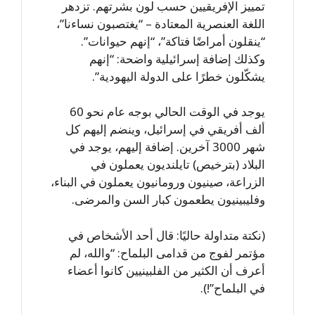
تمييز الإفريقيين حسب لون بشرتهم. تزدهر
اللغة العنصرية المعتادة – “يغتصبون نساءنا”،
“ينقلون أمراضًا فتاكة”، “إنهم حيوانات”.
وكذلك إضافة إسرائيلية واضحة: “إنهم
يشكّلون خطرًا على الدولة اليهودية”.
يوجد في الوقت الحالي بوجه عام نحو 60
ألف أفريقي في إسرائيل، وينضم إليهم كل
شهر 3000 آخرين. إضافة إليهم، يوجد في
البلاد (بترخيص) تايلنديون يعملون في
الزراعة، صينيون ورومانيون يعملون في البناء،
وفليبينيون يطعمون كبار السن والمرضى.
(نكتة متداولة حاليًا: قال أحد الأشخاص في
مؤتمر لفوج من قدامى البلماح: “والله، لم
أعرف أن الكثير من الفلبينيين كانوا أعضاء
في البلماح”!).