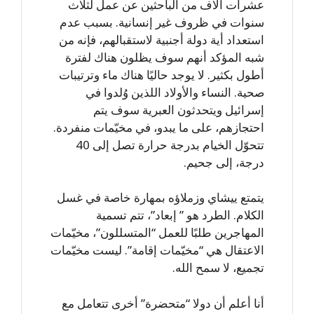
عشرات آلاف من الباحثين عن عمل لثلاث
سنوات في ظروف غير إنسانية. بسبب عدم
استعداد أية دولة أجنبية لاستقبالهم، فإنه من
شبه المؤكد أنهم سوف يظلون هناك لفترة
أطول بكثير. لا يوجد حاليًا هناك ماء وترتيبات
صحية. النساء والأولاد اللذين وُلدوا في
إسرائيل ويتحدثون العبرية سوف يتم
احتجازهم، على ما يبدو، في مخيّمات منفردة.
تتحوّل الخيام بدرجة حرارة تصل إلى 40
درجة، إلى جحيم.
يتمتع ييشاي وزملاؤه بمهارة خاصة في غسل
الكلام. الطرد هو ” إبعاد”، تتم تسمية
المهاجرين طلبًا للعمل “المتسللون”، مخيّمات
الاعتقال هي “مخيّمات إقامة”. ليست مخيّمات
تجميع، لا سمح الله.
أنا أعلم أن دولا “متحضرة” أخرى تتعامل مع