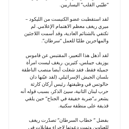
“طيّبي القلب” اليساريين.
لقد استقطبت عضو الكنيست من الليكود –
ميري ريغف معظم الاهتمام الإعلامي. لم
تكتفي بالشتائم العادية، وقد أسمت اللاجئين
والمهاجرين طلبًا للعمل “سرطان”.
لقد أذهل هذا التعبير، المقتبس عن قاموس
يوزيف جيبلس، كثيرين. ريغف ليست امرأة
جميلة فقط، فقد شغلت أيضا منصب الناطقة
بلسان الجيش الإسرائيلي. (لقد عيّنها دان
حالوتس في وظيفتها، رئيس أركان كارثة
حرب لبنان الثانية، سيئ الذكر، بسبب قوله أنه
يشعر بـ”ضربة خفيفة في الجناح” حين يلقي
قذيفة على منطقة سكنية.
بفضل ” خطاب السرطان” تصدّرت ريغف
للعناوين وتمت دعوتها لإجراء مقابلات في