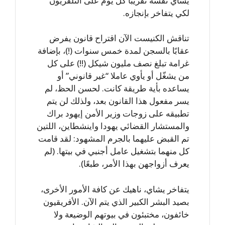
يشاي نفسه تقريبًا كل يوم على التلفزيون
لكي يتفاخر بإنجازه.
تناقش الكنيست الآن اقتراح قانون يفرض
عقابًا بالسجن لمدة خمس سنوات (!)، بإضافة
غرامة تبلغ نصف مليون شيكل (!!) على كل
من يشغّل أو يأوي عاملا “غير قانوني” أو
يساعده بأية طريقة كانت. لحسن الحظ، لم
يسر مفعول هذا القانون بعد، ولذلك لن يتم
تطبيقه على زوجات وزير الأمن إيهود براك
والمستشار القضائي يهودا واينشطاين، اللتين
تم القبض عليهما بالجرم المشهود: لقد قامت
كل منهما بتشغيل عامل أجنبي في بيتها. (لم
يعرف أزواجهن بهذا الأمر، طبعًا).
يتفاخر يشاي، ناهيك عن كافة الأمور الأخرى،
بصيد البشر الكبير الذي يتم الآن. الأفريقيون
خائفون، مختبئون في بيوتهم الوضيعة ولا