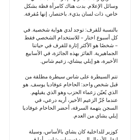
وسائل الإعلام. بدت هناك كامرأة فظة بشكل
خاص، ذات لسان بذيء. باختصار، إنها مُقرفة.
بالنسبة للقرف: توجد لدي هواية شخصية. في
كل أسبوع اختار – للاستخدام الشخصي فقط
– شخصًا هو الأكثر إثارة للقرف في حياتنا
الجماهيرية. الفائز بهذه الجائزة، في الأسابيع
الأخيرة، هو إيلي ييشاي، زعيم شاس.
تتم السيطرة على شاس سيطرة مطلقة من
قبل شخص واحد: الحاخام عوفاديا يوسف. هو
الذي يُعيّن زعماء الحزب وهو الذي يقيلهم.
عندما جُزّ الزعيم الأخير، أريه درعي، في
السجن بتهمة السرقة، أحضر الحاخام عوفاديا
إيلي يشاي من العدم.
كوزير للداخلية كان يشاي بالأساس، وسيلة
لنقل الأموال إلى مؤسسات شاس. أما في